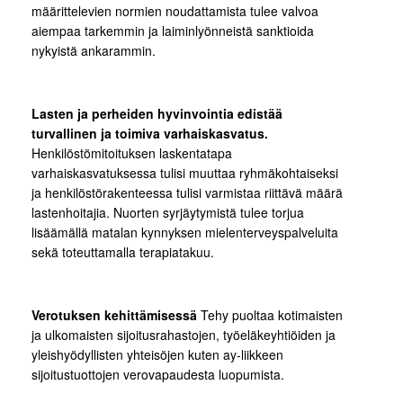
määrittelevien normien noudattamista tulee valvoa
aiempaa tarkemmin ja laiminlyönneistä sanktioida
nykyistä ankarammin.
Lasten ja perheiden hyvinvointia edistää
turvallinen ja toimiva varhaiskasvatus.
Henkilöstömitoituksen laskentatapa
varhaiskasvatuksessa tulisi muuttaa ryhmäkohtaiseksi
ja henkilöstörakenteessa tulisi varmistaa riittävä määrä
lastenhoitajia. Nuorten syrjäytymistä tulee torjua
lisäämällä matalan kynnyksen mielenterveyspalveluita
sekä toteuttamalla terapiatakuu.
Verotuksen kehittämisessä
Tehy puoltaa kotimaisten
ja ulkomaisten sijoitusrahastojen, työeläkeyhtiöiden ja
yleishyödyllisten yhteisöjen kuten ay-liikkeen
sijoitustuottojen verovapaudesta luopumista.