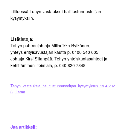
Liitteessä Tehyn vastaukset hallitustunnustelijan
kysymyksiin.
Lisätietoja:
Tehyn puheenjohtaja Millariikka Rytkönen,
yhteys erityisavustajan kautta p. 0400 540 005
Johtaja Kirsi Sillanpää, Tehyn yhteiskuntasuhteet ja
kehittäminen -toimiala, p. 040 820 7848
Tehyn_vastauksia_hallitustunnustelijan_kysymyksiin_19.4.202
3
Lataa
Jaa artikkeli: