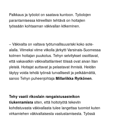
Palkkaus ja työolot on saatava kuntoon. Työolojen
parantamisessa kiireellisin tehtävä on hoitajien
työssään kohtaaman väkivallan kitkeminen.
– Väkivalta on valtava työturvallisuusriski koko sote-
alalla. Viimeksi viime viikolla järkytti Varsinais-Suomessa
kolmen hoitajan puukotus. Tehyn selvitykset osoittavat,
että vakavatkin väkivaltatilanteet töissä ovat aivan liian
yleisiä. Hoitajat auttavat ja pelastavat ihmisiä. Heidän
täytyy voida tehdä työnsä turvallisesti ja pelkäämättä,
sanoo Tehyn puheenjohtaja
Millariikka Rytkönen
.
Tehy vaatii rikoslain rangaistusasteikon
tiukentamista
siten, että hoitotyötä tekeviin
kohdistuvasta väkivallasta tulee langettaa tuomiot kuten
virkamiehen väkivaltaisesta vastustamisesta. Työssä