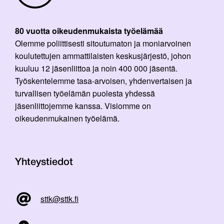
80 vuotta oikeudenmukaista työelämää
Olemme poliittisesti sitoutumaton ja moniarvoinen
koulutettujen ammattilaisten keskusjärjestö, johon
kuuluu 12 jäsenliittoa ja noin 400 000 jäsentä.
Työskentelemme tasa-arvoisen, yhdenvertaisen ja
turvallisen työelämän puolesta yhdessä
jäsenliittojemme kanssa. Visiomme on
oikeudenmukainen työelämä.
Yhteystiedot
sttk@sttk.fi