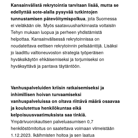
Kansainvälistä rekrytointia tarvitaan lisää, mutta se
edellyttää sote-alalla pysyvää tutkintojen
tunnustamisen pätevöitymispolkua
, jota Suomessa
ei vieläkään ole. Myös saatavuusharkinnasta voitaisiin
Tehyn mukaan luopua ja perheen yhdistämistä
helpottaa. Kansainvälisessä rekrytoinnissa on
noudatettava eettisen rekrytoinnin pelisääntöjä. Lisäksi
jo laadittu valtioneuvoston strategia työperäisen
hyväksikäytön ehkäisemiseksi ja torjumiseksi on
hyväksyttävä ja pantava täytäntöön.
Vanhuspalveluiden kriisin ratkaisemiseksi ja
inhimillisen hoivan turvaamiseksi
vanhuspalveluissa on oltava riittävä määrä osaavaa
ja koulutettua henkilökuntaa eikä
kelpoisuusvaatimuksista saa tinkiä.
Ympärivuorokautisen palveluasumisen 0,7
henkilöstömitoitus on saatettava voimaan viimeistään
1.12.2023. Ikäihmisten hoitoa ja sen laatua