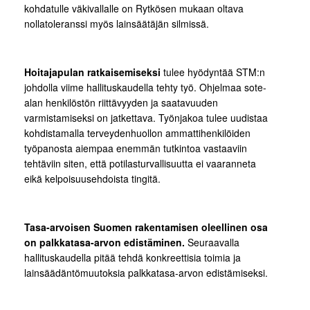
kohdatulle väkivallalle on Rytkösen mukaan oltava
nollatoleranssi myös lainsäätäjän silmissä.
Hoitajapulan ratkaisemiseksi
tulee hyödyntää STM:n
johdolla viime hallituskaudella tehty työ. Ohjelmaa sote-
alan henkilöstön riittävyyden ja saatavuuden
varmistamiseksi on jatkettava. Työnjakoa tulee uudistaa
kohdistamalla terveydenhuollon ammattihenkilöiden
työpanosta aiempaa enemmän tutkintoa vastaaviin
tehtäviin siten, että potilasturvallisuutta ei vaaranneta
eikä kelpoisuusehdoista tingitä.
Tasa-arvoisen Suomen rakentamisen oleellinen osa
on palkkatasa-arvon edistäminen.
Seuraavalla
hallituskaudella pitää tehdä konkreettisia toimia ja
lainsäädäntömuutoksia palkkatasa-arvon edistämiseksi.