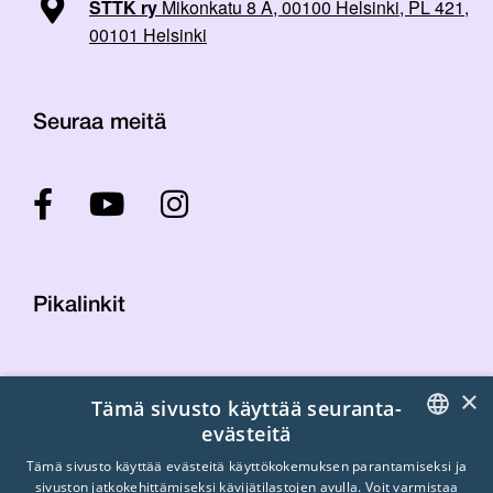
STTK ry
Mikonkatu 8 A, 00100 Helsinki, PL 421,
00101 Helsinki
Seuraa meitä
Pikalinkit
Yhteystiedot
×
Tämä sivusto käyttää seuranta-
Laskutustiedot
evästeitä
STTK:n kuvapankki
FINNISH
Tietosuojaseloste
Tämä sivusto käyttää evästeitä käyttökokemuksen parantamiseksi ja
sivuston jatkokehittämiseksi kävijätilastojen avulla. Voit varmistaa