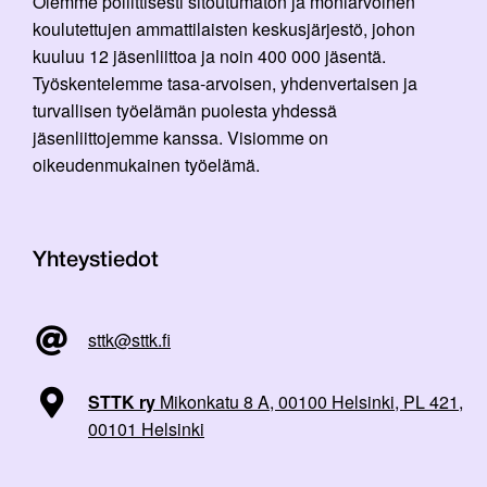
Olemme poliittisesti sitoutumaton ja moniarvoinen
koulutettujen ammattilaisten keskusjärjestö, johon
kuuluu 12 jäsenliittoa ja noin 400 000 jäsentä.
Työskentelemme tasa-arvoisen, yhdenvertaisen ja
turvallisen työelämän puolesta yhdessä
jäsenliittojemme kanssa. Visiomme on
oikeudenmukainen työelämä.
Yhteystiedot
sttk@sttk.fi
STTK ry
Mikonkatu 8 A, 00100 Helsinki, PL 421,
00101 Helsinki