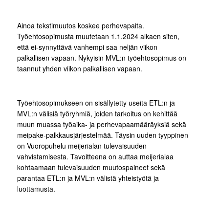
Ainoa tekstimuutos koskee perhevapaita.
Työehtosopimusta muutetaan 1.1.2024 alkaen siten,
että ei-synnyttävä vanhempi saa neljän viikon
palkallisen vapaan. Nykyisin MVL:n työehtosopimus on
taannut yhden viikon palkallisen vapaan.
Työehtosopimukseen on sisällytetty useita ETL:n ja
MVL:n välisiä työryhmiä, joiden tarkoitus on kehittää
muun muassa työaika- ja perhevapaamääräyksiä sekä
meipake-palkkausjärjestelmää. Täysin uuden tyyppinen
on Vuoropuhelu meijerialan tulevaisuuden
vahvistamisesta. Tavoitteena on auttaa meijerialaa
kohtaamaan tulevaisuuden muutospaineet sekä
parantaa ETL:n ja MVL:n välistä yhteistyötä ja
luottamusta.