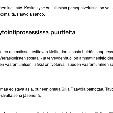
en kielitaito. Koska kyse on julkisista peruspalveluista, on valtio
ulkomailta, Paavola sanoo.
ytointiprosessissa puutteita
oitujen ammatissa tarvittavan kielitaidon tasosta heidän saapuess
n. Vieraskielisten sosiaali- ja terveydenhuollon ammattihenkilöi
den vaarantumisen lisäksi on työturvallisuuden vaarantuminen s
voimaa edistävä asia, puheenjohtaja Silja Paavola painottaa. Tavoi
ysivaltaisena jäsenenä.