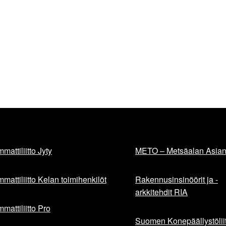
mattiliitto Jyty
METO – Metsäalan Asiant
mattiliitto Kelan toimihenkilöt
Rakennusinsinöörit ja -
arkkitehdit RIA
mattiliitto Pro
Suomen Konepäällystöliit