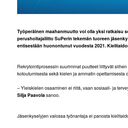
Työperäinen maahanmuutto voi olla yksi ratkaisu so
perushoitajaliitto SuPerin tekemän tuoreen jäsenkys
entisestään huonontunut vuodesta 2021. Kielitaidon
Rekrytointiprosessin suurimmat puutteet liittyvät siihe
kotoutumisesta sekä kielen ja ammatin opettamisesta o
– Yleiskielen osaaminen ei riitä, vaan sosiaali- ja te
Silja Paavola
sanoo.
Jäsenkyselyjen valossa työnantaja ei panosta kielitaido