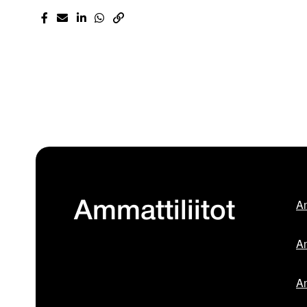
Am
Ammattiliitot
Am
Am