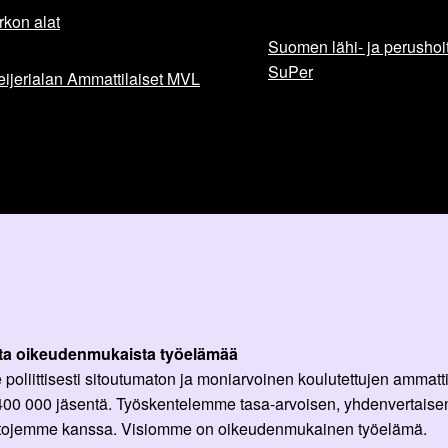
rkon alat
Suomen lähi- ja perushoita
SuPer
ijerialan Ammattilaiset MVL
ta oikeudenmukaista työelämää
oliittisesti sitoutumaton ja moniarvoinen koulutettujen ammattil
 400 000 jäsentä. Työskentelemme tasa-arvoisen, yhdenvertaisen
ittojemme kanssa. Visiomme on oikeudenmukainen työelämä.