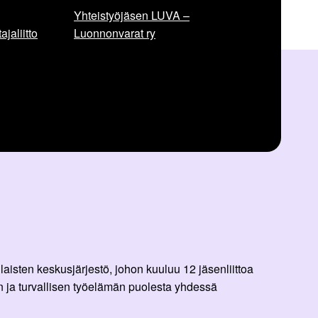
Yhteistyöjäsen LUVA –
jaliitto
Luonnonvarat ry
aisten keskusjärjestö, johon kuuluu 12 jäsenliittoa
 ja turvallisen työelämän puolesta yhdessä