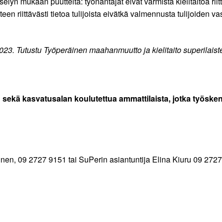
yn mukaan puutteita: työnantajat eivät varmista kielitaitoa riitt
en riittävästi tietoa tulijoista eivätkä valmennusta tulijoiden v
23. Tutustu Työperäinen maahanmuutto ja kielitaito superilais
sekä kasvatusalan koulutettua ammattilaista, jotka työskentele
inen, 09 2727 9151 tai SuPerin asiantuntija Elina Kiuru 09 272