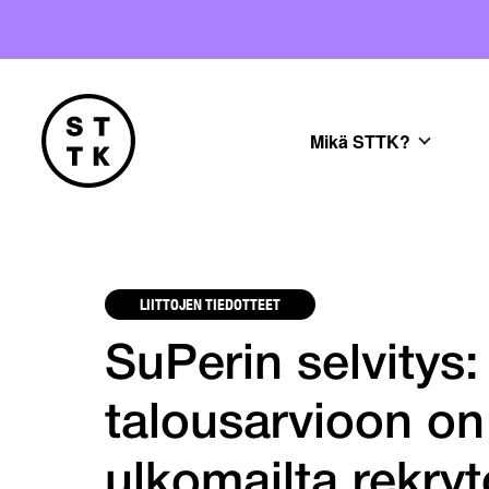
Mikä STTK?
LIITTOJEN TIEDOTTEET
SuPerin selvitys:
talousarvioon on
ulkomailta rekryt