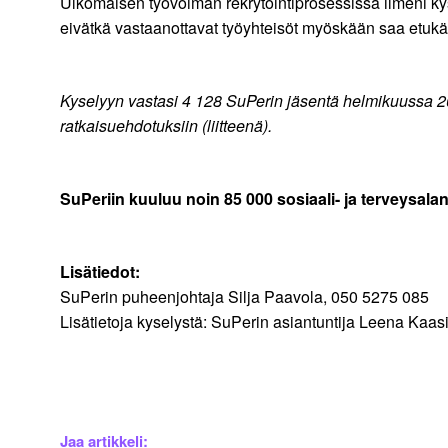
Ulkomaisen työvoiman rekrytointiprosessissa ilmeni kysel
eivätkä vastaanottavat työyhteisöt myöskään saa etukäte
Kyselyyn vastasi 4 128 SuPerin jäsentä helmikuussa 20
ratkaisuehdotuksiin (liitteenä).
SuPeriin kuuluu noin 85 000 sosiaali- ja terveysalan 
Lisätiedot:
SuPerin puheenjohtaja Silja Paavola, 050 5275 085
Lisätietoja kyselystä: SuPerin asiantuntija Leena Kaas
Jaa artikkeli: