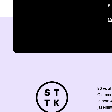
Ki
Me
80 vuot
Olemme p
ja noin
jäsenli