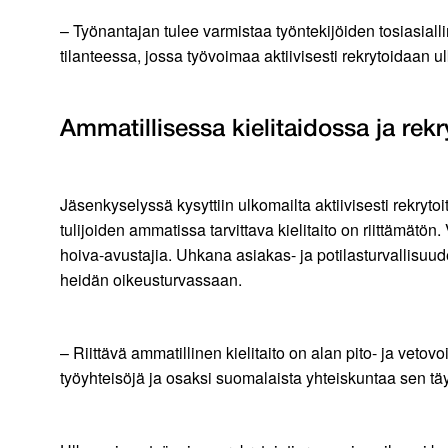
– Työnantajan tulee varmistaa työntekijöiden tosiasiallin
tilanteessa, jossa työvoimaa aktiivisesti rekrytoidaan 
Ammatillisessa kielitaidossa ja rekr
Jäsenkyselyssä kysyttiin ulkomailta aktiivisesti rekryt
tulijoiden ammatissa tarvittava kielitaito on riittämätö
hoiva-avustajia. Uhkana asiakas- ja potilasturvallisuu
heidän oikeusturvassaan.
– Riittävä ammatillinen kielitaito on alan pito- ja veto
työyhteisöjä ja osaksi suomalaista yhteiskuntaa sen tä