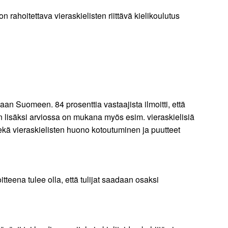
n rahoitettava vieraskielisten riittävä kielikoulutus
aan Suomeen. 84 prosenttia vastaajista ilmoitti, että
den lisäksi arviossa on mukana myös esim. vieraskielisiä
ekä vieraskielisten huono kotoutuminen ja puutteet
tteena tulee olla, että tulijat saadaan osaksi