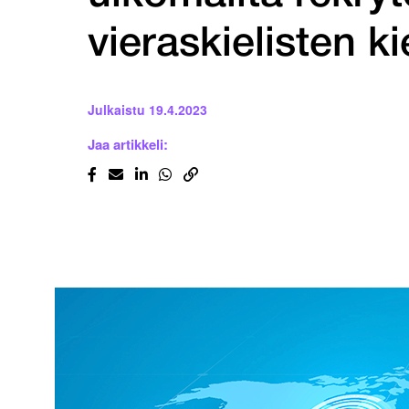
vieraskielisten k
Julkaistu
19.4.2023
Jaa artikkeli: