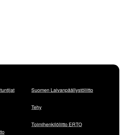
untijat
Suomen Laivanpäällystöliitto
Tehy
Toimihenkilöliitto ERTO
to