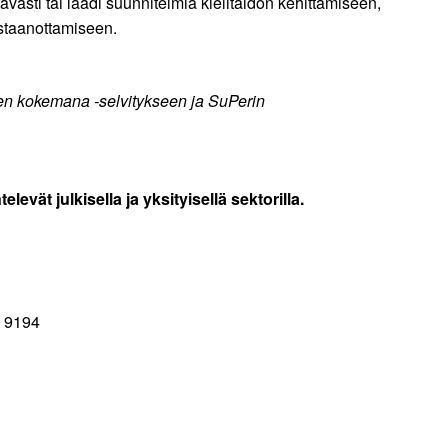
ävästi tai laadi suunnitelmia kielitaidon kehittämiseen,
astaanottamiseen.
ten kokemana -selvitykseen ja SuPerin
vät julkisella ja yksityisellä sektorilla.
7 9194