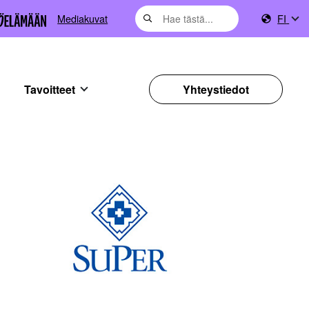
Mediakuvat
FI
Tavoitteet
Yhteystiedot