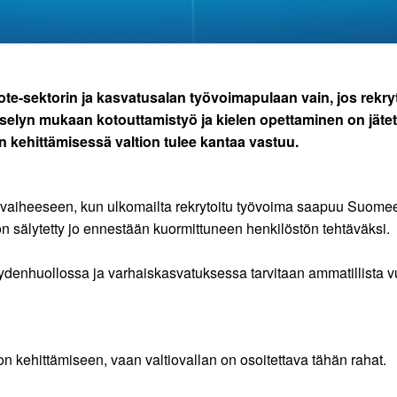
te-sektorin ja kasvatusalan työvoimapulaan vain, jos rekry
elyn mukaan kotouttamistyö ja kielen opettaminen on jätetty
 kehittämisessä valtion tulee kantaa vastuu.
n vaiheeseen, kun ulkomailta rekrytoitu työvoima saapuu Suomeen
n sälytetty jo ennestään kuormittuneen henkilöstön tehtäväksi.
rveydenhuollossa ja varhaiskasvatuksessa tarvitaan ammatillista
n kehittämiseen, vaan valtiovallan on osoitettava tähän rahat.