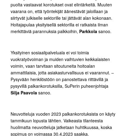
puolta vastaavat korotukset ovat elintärkeitä. Muuten
vaarana on, että työntekijät äänestävät jaloillaan ja
siirtyvät julkiselle sektorille tai jättävät alan kokonaan.
Hoitajapulaa yksityisellä sektorilla ei ratkaista ilman
merkittäviä parannuksia palkkoihin,
Parkkola
sanoo.
Yksityinen sosiaalipalveluala ei voi toimia
vuokratyövoiman ja muiden vaihtuvien keikkalaisten
voimin, vaan tarvitaan sitoutuneita hoitoalan
ammattilaisia, jotta asiakasturvallisuus ei vaarannut. –
Pysyvään henkilöstöön on panostettava riittävillä ja
pysyvillä palkankorotuksilla, SuPerin puheenjohtaja
Silja Paavola
sanoo.
Neuvotteluja vuoden 2023 palkankorotuksista on käyty
tammikuun lopusta lähtien. Vaikeasta tilanteesta
huolimatta neuvotteluja jatketaan huhtikuussa, koska
sopimus on voimassa 30.4.2023 saakka.