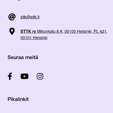
sttk@sttk.fi
STTK ry
Mikonkatu 8 A, 00100 Helsinki, PL 421,
00101 Helsinki
Seuraa meitä
Pikalinkit