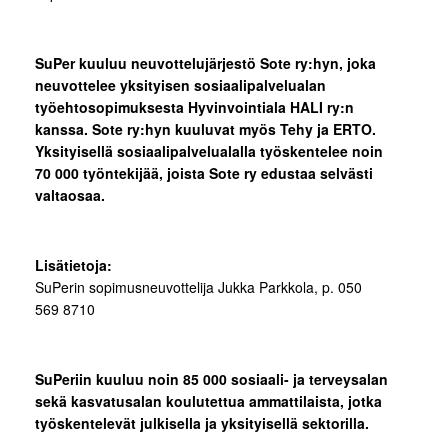
SuPer kuuluu neuvottelujärjestö Sote ry:hyn, joka
neuvottelee yksityisen sosiaalipalvelualan
työehtosopimuksesta Hyvinvointiala HALI ry:n
kanssa. Sote ry:hyn kuuluvat myös Tehy ja ERTO.
Yksityisellä sosiaalipalvelualalla työskentelee noin
70 000 työntekijää, joista Sote ry edustaa selvästi
valtaosaa.
Lisätietoja:
SuPerin sopimusneuvottelija Jukka Parkkola, p. 050
569 8710
SuPeriin kuuluu noin 85 000 sosiaali- ja terveysalan
sekä kasvatusalan koulutettua ammattilaista, jotka
työskentelevät julkisella ja yksityisellä sektorilla.