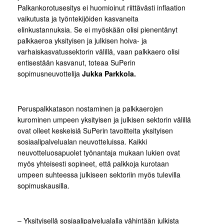
Palkankorotusesitys ei huomioinut riittävästi inflaation
vaikutusta ja työntekijöiden kasvaneita
elinkustannuksia. Se ei myöskään olisi pienentänyt
palkkaeroa yksityisen ja julkisen hoiva- ja
varhaiskasvatussektorin välillä, vaan palkkaero olisi
entisestään kasvanut, toteaa SuPerin
sopimusneuvottelija
Jukka Parkkola.
Peruspalkkatason nostaminen ja palkkaerojen
kurominen umpeen yksityisen ja julkisen sektorin välillä
ovat olleet keskeisiä SuPerin tavoitteita yksityisen
sosiaalipalvelualan neuvotteluissa. Kaikki
neuvotteluosapuolet työnantaja mukaan lukien ovat
myös yhteisesti sopineet, että palkkoja kurotaan
umpeen suhteessa julkiseen sektoriin myös tulevilla
sopimuskausilla.
– Yksityisellä sosiaalipalvelualalla vähintään julkista