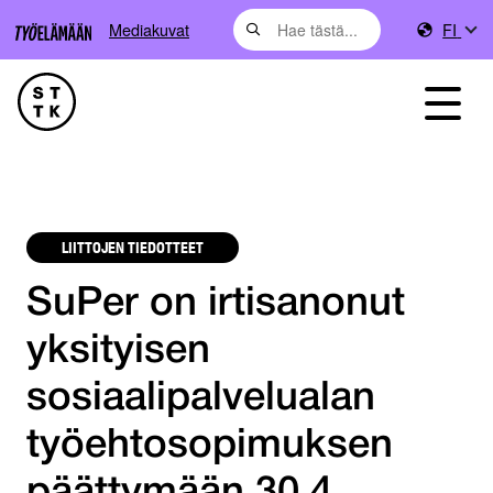
Mediakuvat
FI
LIITTOJEN TIEDOTTEET
SuPer on irtisanonut
yksityisen
sosiaalipalvelualan
työehtosopimuksen