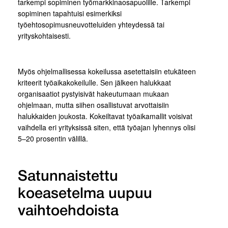
tarkempi sopiminen työmarkkinaosapuolille. Tarkempi
sopiminen tapahtuisi esimerkiksi
työehtosopimusneuvotteluiden yhteydessä tai
yrityskohtaisesti.
Myös ohjelmallisessa kokeilussa asetettaisiin etukäteen
kriteerit työaikakokeilulle. Sen jälkeen halukkaat
organisaatiot pystyisivät hakeutumaan mukaan
ohjelmaan, mutta siihen osallistuvat arvottaisiin
halukkaiden joukosta. Kokeiltavat työaikamallit voisivat
vaihdella eri yrityksissä siten, että työajan lyhennys olisi
5–20 prosentin välillä.
Satunnaistettu
koeasetelma uupuu
vaihtoehdoista