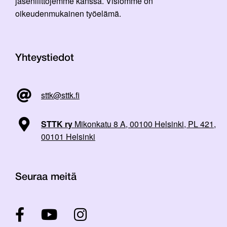
jäsenliittojemme kanssa. Visiomme on
oikeudenmukainen työelämä.
Yhteystiedot
sttk@sttk.fi
STTK ry
Mikonkatu 8 A, 00100 Helsinki, PL 421,
00101 Helsinki
Seuraa meitä