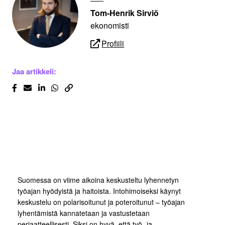
Tom-Henrik Sirviö
ekonomisti
Profiili
Jaa artikkeli:
Suomessa on viime aikoina keskusteltu lyhennetyn
työajan hyödyistä ja haitoista. Intohimoiseksi käynyt
keskustelu on polarisoitunut ja poteroitunut – työajan
lyhentämistä kannatetaan ja vastustetaan
periaatteellisesti. Siksi on hyvä, että työ- ja