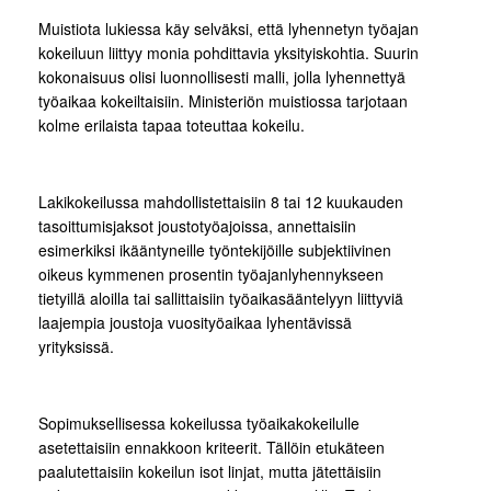
Muistiota lukiessa käy selväksi, että lyhennetyn työajan
kokeiluun liittyy monia pohdittavia yksityiskohtia. Suurin
kokonaisuus olisi luonnollisesti malli, jolla lyhennettyä
työaikaa kokeiltaisiin. Ministeriön muistiossa tarjotaan
kolme erilaista tapaa toteuttaa kokeilu.
Lakikokeilussa mahdollistettaisiin 8 tai 12 kuukauden
tasoittumisjaksot joustotyöajoissa, annettaisiin
esimerkiksi ikääntyneille työntekijöille subjektiivinen
oikeus kymmenen prosentin työajanlyhennykseen
tietyillä aloilla tai sallittaisiin työaikasääntelyyn liittyviä
laajempia joustoja vuosityöaikaa lyhentävissä
yrityksissä.
Sopimuksellisessa kokeilussa työaikakokeilulle
asetettaisiin ennakkoon kriteerit. Tällöin etukäteen
paalutettaisiin kokeilun isot linjat, mutta jätettäisiin