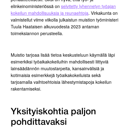
elinkeinoministeriössä on
selvitetty lyhennetyn työajan
kokeilun mahdollisuuksia ja reunaehtoja
. Virkakunta on
valmistellut viime viikolla julkaistun muistion työministeri
Tuula Haataisen alkuvuodesta 2023 antaman
toimeksiannon perusteella.
Muistio tarjoaa lisää tietoa keskusteluun käymällä läpi
esimerkiksi työaikakokeiluihin mahdollisesti liittyviä
lainsäädännön muutostarpeita, kansainvälisiä ja
kotimaisia esimerkkejä työaikakokeiluista sekä
tarjoamalla vaihtoehtoisia lähestymistapoja kokeilun
rakentamiseksi.
Yksityiskohtia paljon
pohdittavaksi