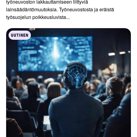
työneuvoston lakkauttamiseen liittyviä
lainsäädäntömuutoksia. Työneuvostosta ja eräistä
työsuojelun poikkeusluvista...
UUTINEN