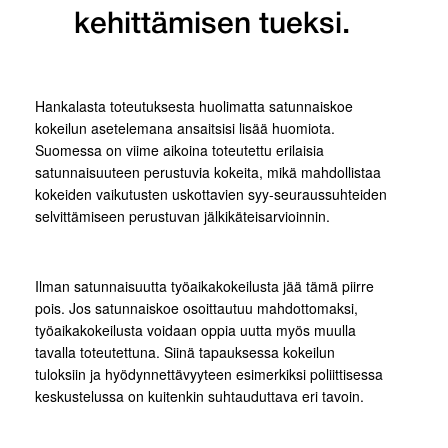
kehittämisen tueksi.
Hankalasta toteutuksesta huolimatta satunnaiskoe
kokeilun asetelemana ansaitsisi lisää huomiota.
Suomessa on viime aikoina toteutettu erilaisia
satunnaisuuteen perustuvia kokeita, mikä mahdollistaa
kokeiden vaikutusten uskottavien syy-seuraussuhteiden
selvittämiseen perustuvan jälkikäteisarvioinnin.
Ilman satunnaisuutta työaikakokeilusta jää tämä piirre
pois. Jos satunnaiskoe osoittautuu mahdottomaksi,
työaikakokeilusta voidaan oppia uutta myös muulla
tavalla toteutettuna. Siinä tapauksessa kokeilun
tuloksiin ja hyödynnettävyyteen esimerkiksi poliittisessa
keskustelussa on kuitenkin suhtauduttava eri tavoin.