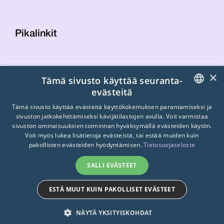
Pikalinkit
Yhteystiedot
×
Tämä sivusto käyttää seuranta-
Laskutustiedot
evästeitä
STTK:n kuvapankki
FINNISH
Tietosuojaseloste
Tämä sivusto käyttää evästeitä käyttökokemuksen parantamiseksi ja
sivuston jatkokehittämiseksi kävijätilastojen avulla. Voit varmistaa
Turvallisemman tilan periaatteet
ENGLISH
sivuston ominaisuuksien toiminnan hyväksymällä evästeiden käytön.
Voit myös lukea lisätietoja evästeistä, tai estää muiden kuin
SWEDISH
pakollisten evästeiden hyödyntämisen.
Tietosuojaseloste
SALLI EVÄSTEET
ESTÄ MUUT KUIN PAKOLLISET EVÄSTEET
© 2026
STTK.
Made with ❤ by
Avoin.Systems
NÄYTÄ YKSITYISKOHDAT