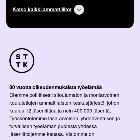
i
k
Katso kaikki ammattiliitot
k
e
l
i
:
80 vuotta oikeudenmukaista työelämää
Olemme poliittisesti sitoutumaton ja moniarvoinen
koulutettujen ammattilaisten keskusjärjestö, johon
kuuluu 12 jäsenliittoa ja noin 400 000 jäsentä.
Työskentelemme tasa-arvoisen, yhdenvertaisen ja
turvallisen työelämän puolesta yhdessä
jäsenliittojemme kanssa. Visiomme on