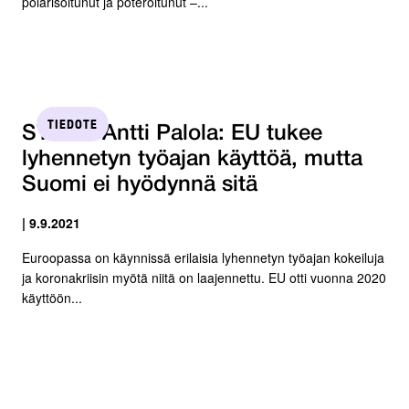
polarisoitunut ja poteroitunut –...
TIEDOTE
STTK:n Antti Palola: EU tukee
lyhennetyn työajan käyttöä, mutta
Suomi ei hyödynnä sitä
| 9.9.2021
Euroopassa on käynnissä erilaisia lyhennetyn työajan kokeiluja
ja koronakriisin myötä niitä on laajennettu. EU otti vuonna 2020
käyttöön...