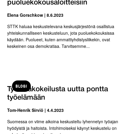
puoluekokousaloitteisiin
Elena Gorschkow | 8.6.2023
STTK haluaa keskustelevana keskusjärjestönä osallistua
yhteiskunnalliseen keskusteluun, jota puoluekokouksissa
käydään. Puolueet, kuten ammattiyhdistysliikekin, ovat
keskeinen osa demokratiaa. Tarvitsemme...
BLOGI
Työaikakokeilusta uutta pontta
työelämään
Tom-Henrik Sirviö | 4.4.2023
Suomessa on viime aikoina keskusteltu lyhennetyn työajan
hyödyistä ja haitoista. Intohimoiseksi käynyt keskustelu on