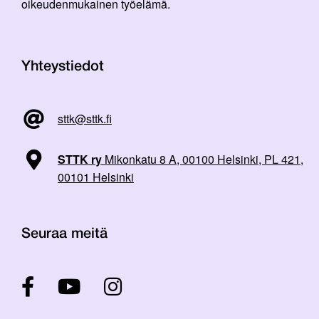
oikeudenmukainen työelämä.
Yhteystiedot
sttk@sttk.fi
STTK ry
Mikonkatu 8 A, 00100 Helsinki, PL 421,
00101 Helsinki
Seuraa meitä