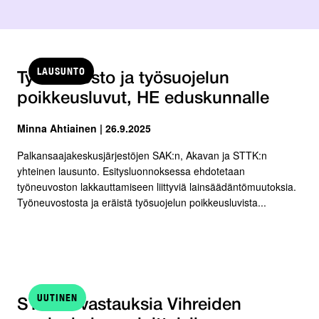
LAUSUNTO
Työneuvosto ja työsuojelun
poikkeusluvut, HE eduskunnalle
Minna Ahtiainen | 26.9.2025
Palkansaajakeskusjärjestöjen SAK:n, Akavan ja STTK:n
yhteinen lausunto. Esitysluonnoksessa ehdotetaan
työneuvoston lakkauttamiseen liittyviä lainsäädäntömuutoksia.
Työneuvostosta ja eräistä työsuojelun poikkeusluvista...
UUTINEN
STTK:n vastauksia Vihreiden