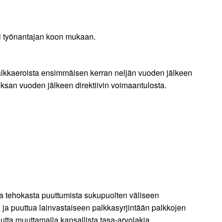
sti työnantajan koon mukaan.
 palkkaeroista ensimmäisen kerran neljän vuoden jälkeen
eksan vuoden jälkeen direktiivin voimaantulosta.
sta tehokasta puuttumista sukupuolten väliseen
a ja puuttua lainvastaiseen palkkasyrjintään palkkojen
utta muuttamalla kansallista tasa-arvolakia.