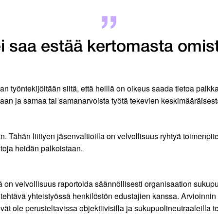
ei saa estää kertomasta omis
an työntekijöitään siitä, että heillä on oikeus saada tietoa pal
sostaan ja samaa tai samanarvoista työtä tekevien keskimääräise
 Tähän liittyen jäsenvaltioilla on velvollisuus ryhtyä toimenpite
etoja heidän palkoistaan.
lä on velvollisuus raportoida säännöllisesti organisaation sukupuol
n tehtävä yhteistyössä henkilöstön edustajien kanssa. Arvioinnin t
ät ole perusteltavissa objektiivisilla ja sukupuolineutraaleilla tek