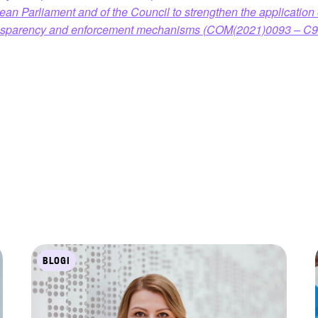
ean Parliament and of the Council to strengthen the application o
ansparency and enforcement mechanisms (COM(2021)0093 – C9
BLOGI