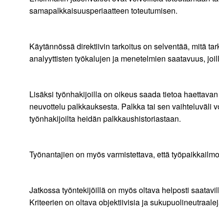
samapalkkaisuusperiaatteen toteutumisen.
Käytännössä direktiivin tarkoitus on selventää, mitä ta
analyyttisten työkalujen ja menetelmien saatavuus, joilla
Lisäksi työnhakijoilla on oikeus saada tietoa haettavan 
neuvottelu palkkauksesta. Palkka tai sen vaihteluväli vo
työnhakijoilta heidän palkkaushistoriastaan.
Työnantajien on myös varmistettava, että työpaikkailmoit
Jatkossa työntekijöillä on myös oltava helposti saatavil
Kriteerien on oltava objektiivisia ja sukupuolineutraalej