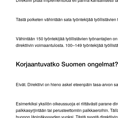
Direktiivi pitää implementoida eli panna kansallisesti
Tästä poiketen vähintään sata työntekijää työllistävien
Vähintään 150 työntekijää työllistävien työnantajien o
direktiivin voimaantulosta. 100–149 työntekijää työlli
Korjaantuvatko Suomen ongelmat?
Eivät. Direktiivi on hieno askel eteenpäin tasa-arvon sar
Esimerkiksi yksilön oikeussuoja ei riittävästi parane 
palkkasyrjintään tai perusteettomiin palkkaeroihin. Täl
huonon läpinäkyvyyden vuoksi. Tästä syystä direktiivin