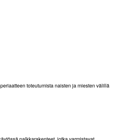
riaatteen toteutumista naisten ja miesten välillä
 käytössä palkkarakenteet, jotka varmistavat