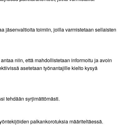
ttaa jäsenvaltioita toimiin, joilla varmistetaan sellaisten
antaa niin, että mahdollistetaan informoitu ja avoin
ktiivissä asetetaan työnantajille kielto kysyä
ssi tehdään syrjimättömästi.
a työntekijöiden palkankorotuksia määriteltäessä.