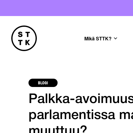
Mikä STTK?
BLOGI
Palkka-avoimuusd
parlamentissa ma
muuttuu?