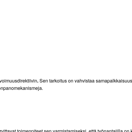
voimuusdirektiivin
.
Sen tarkoitus on vahvistaa samapalkkaisuuspe
ntöönpanomekanismeja.
rvittavat toimenpiteet sen varmistamiseksi, että työnantajilla on