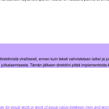
iivistä virallisesti, ennen kuin teksti vahvistetaan laiksi ja 
ulkaisemisesta. Tämän jälkeen direktiivi pitää implementoida 
l pay for equal work or work of equal value between men and wom