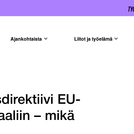
Ajankohtaista
Liitot ja työelämä
irektiivi EU-
aliin – mikä