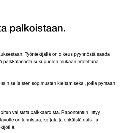
ta palkoistaan.
kkauksestaan. Työntekijällä on oikeus pyynnöstä saada
stä palkkatasosta sukupuolen mukaan eroteltuna.
isiin sellaisten sopimusten kieltämiseksi, joilla pyritään
ten välisistä palkkaeroista. Raportointiin liittyy
avoite on tunnistaa, korjata ja ehkäistä nais- ja
ijöillä.