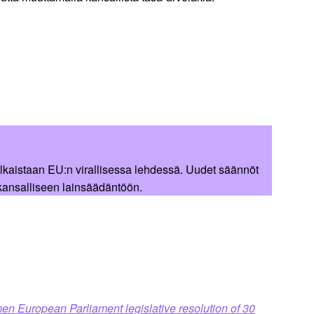
julkaistaan EU:n virallisessa lehdessä. Uudet säännöt
kansalliseen lainsäädäntöön.
en European Parliament legislative resolution of 30