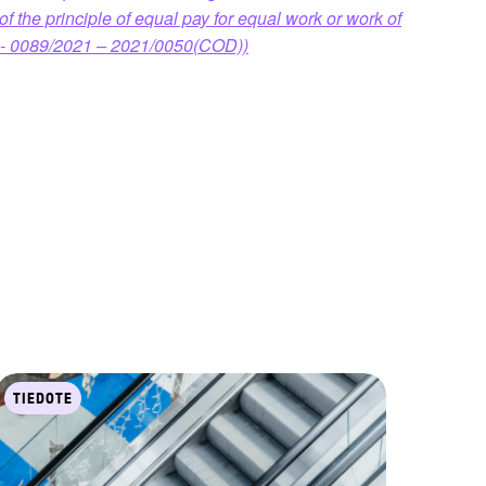
f the principle of equal pay for equal work or work of
- 0089/2021 – 2021/0050(COD))
TIEDOTE