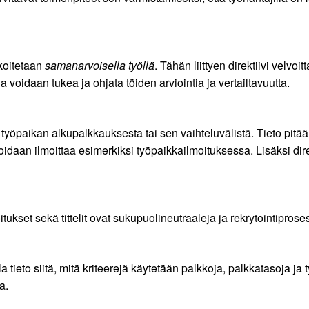
rkoitetaan
samanarvoisella työllä
. Tähän liittyen direktiivi velvoi
 voidaan tukea ja ohjata töiden arviointia ja vertailtavuutta.
työpaikan alkupalkkauksesta tai sen vaihteluvälistä. Tieto pitää 
idaan ilmoittaa esimerkiksi työpaikkailmoituksessa. Lisäksi dire
ukset sekä tittelit ovat sukupuolineutraaleja ja rekrytointiprose
la tieto siitä, mitä kriteerejä käytetään palkkoja, palkkatasoja j
a.