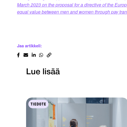
March 2023 on the proposal for a directive of the Europ
equal value between men and women through pay tr
Jaa artikkeli:
Lue lisää
TIEDOTE