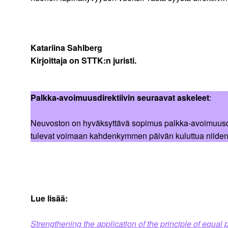
Katariina Sahlberg
Kirjoittaja on STTK:n juristi.
Palkka-avoimuusdirektiivin seuraavat askeleet
:
Neuvoston on hyväksyttävä sopimus palkka-avoimuusdirekt
tulevat voimaan kahdenkymmen päivän kuluttua niiden j
Lue lisää:
Strengthening the application of the principle of equa