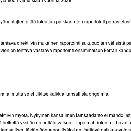
 täytäntöön viimeistään vuonna 2026.
 työnantajien pitää toteuttaa palkkaerojen raportointi porrastetu
n tehtävä direktiivin mukainen raportointi sukupuolten välisistä
stävien on tehtävä vastaava raportointi ensimmäisen kerran kahd
alla, mutta se ei tilkitse kaikkia kansallisia ongelmia.
direktiivin myötä. Nykyinen kansallinen lainsäädäntö ei mahdolli
lä hetkellä yksilön on erittäin vaikea – jopa mahdotonta – havait
 kansallisen täytäntöönpanon lisäksi on lisättävä palkka-avoimu