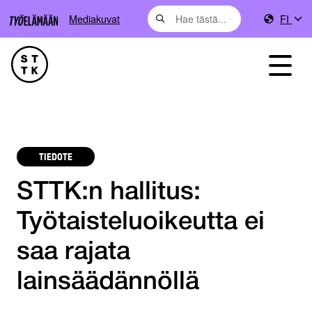
Mediakuvat
FI
TIEDOTE
STTK:n hallitus:
Työtaisteluoikeutta ei
saa rajata
lainsäädännöllä