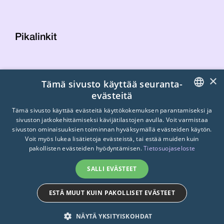
Pikalinkit
Yhteystiedot
×
Tämä sivusto käyttää seuranta-
Laskutustiedot
evästeitä
STTK:n kuvapankki
FINNISH
Tietosuojaseloste
Tämä sivusto käyttää evästeitä käyttökokemuksen parantamiseksi ja
sivuston jatkokehittämiseksi kävijätilastojen avulla. Voit varmistaa
Turvallisemman tilan periaatteet
ENGLISH
sivuston ominaisuuksien toiminnan hyväksymällä evästeiden käytön.
Voit myös lukea lisätietoja evästeistä, tai estää muiden kuin
SWEDISH
pakollisten evästeiden hyödyntämisen.
Tietosuojaseloste
SALLI EVÄSTEET
ESTÄ MUUT KUIN PAKOLLISET EVÄSTEET
© 2026
STTK.
Made with ❤ by
Avoin.Systems
NÄYTÄ YKSITYISKOHDAT