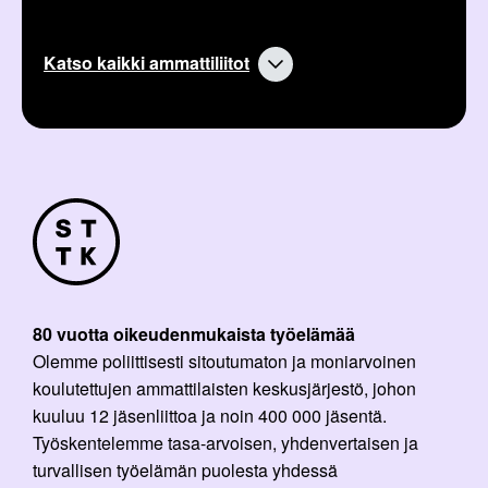
Katso kaikki ammattiliitot
80 vuotta oikeudenmukaista työelämää
Olemme poliittisesti sitoutumaton ja moniarvoinen
koulutettujen ammattilaisten keskusjärjestö, johon
kuuluu 12 jäsenliittoa ja noin 400 000 jäsentä.
Työskentelemme tasa-arvoisen, yhdenvertaisen ja
turvallisen työelämän puolesta yhdessä