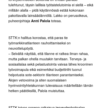
tulehtunut, täysin laillisia työtaistelutoimia ei siellä – eikä
millään alalla – pidä käytännössä estää kokonaan
pakottavalla lainsäädännöllä. Lakko on perusoikeus,
puheenjohtaja
Antti Palola
toteaa.
STTK:n hallitus korostaa, että paras tie
työmarkkinatilanteen rauhoittamiseksi on
neuvottelupöytä.
– Selvältä näyttää, että tilanne ei ratkea ilman rahaa,
mutta palkan ohella muutakin tarvitaan. Terveys- ja
sosiaalialaa sekä pelastustointa vaivaa lähes krooninen
työvoimapula eikä esimerkiksi budjettiriihi tuonut
helpotusta sote-sektorin tilanteen parantamiseksi.
Alojen vetovoima ja siten suomalaisen
hyvinvointiyhteiskunnan tulevaisuus määritellään tämän
hetken päätöksillä, Palola muistuttaa.
STTK toivoo nopeaa ratkaisua terveydenhoitoalan