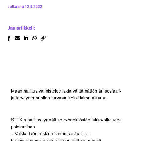
Julkaistu
12.9.2022
Jaa artikkeli:
Maan hallitus valmistelee lakia välttämättömän sosiaali-
ja terveydenhuollon turvaamiseksi lakon aikana.
STTK:n hallitus tyrmää sote-henkilöstön lakko-oikeuden
poistamisen.
– Vaikka työmarkkinatilanne sosiaali- ja
terveydenhuollon sektorilla on erittäin pahasti