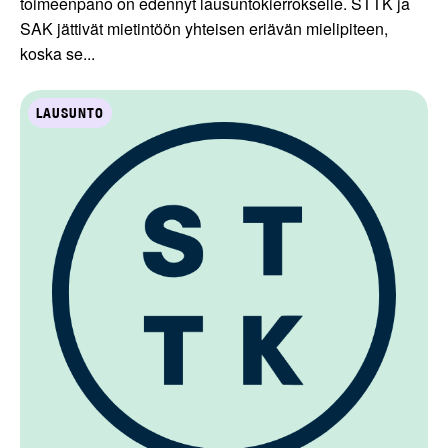
toimeenpano on edennyt lausuntokierrokselle. STTK ja
SAK jättivät mietintöön yhteisen eriävän mielipiteen,
koska se...
LAUSUNTO