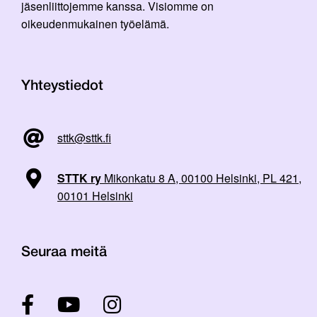
jäsenliittojemme kanssa. Visiomme on
oikeudenmukainen työelämä.
Yhteystiedot
sttk@sttk.fi
STTK ry
Mikonkatu 8 A, 00100 Helsinki, PL 421,
00101 Helsinki
Seuraa meitä