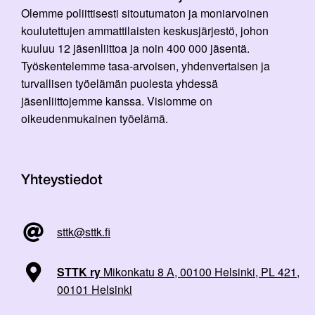
Olemme poliittisesti sitoutumaton ja moniarvoinen
koulutettujen ammattilaisten keskusjärjestö, johon
kuuluu 12 jäsenliittoa ja noin 400 000 jäsentä.
Työskentelemme tasa-arvoisen, yhdenvertaisen ja
turvallisen työelämän puolesta yhdessä
jäsenliittojemme kanssa. Visiomme on
oikeudenmukainen työelämä.
Yhteystiedot
sttk@sttk.fi
STTK ry
Mikonkatu 8 A, 00100 Helsinki, PL 421,
00101 Helsinki