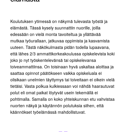
Koulutuksen ytimessä on näkymä tulevasta työstä ja
elämästä. Tässä kysely suunnattiin nuorille, joilla
edessään on vielä monta tavoiteltua ja yllättävää
mutkaa työurallaan, jatkuvaa oppimista ja kasvamista
uuteen. Tästä näkökulmasta pidän todella lupaavana,
että lähes 2/3 ammattikorkeakoulussa opiskelevista koki
joko jo nyt työskentelevänsä tai opiskelevansa
toiveammattiinsa. On toisinaan hyvä uskaltaa aloittaa ja
saattaa opinnot päätökseen vaikka opiskeluala ei
olisikaan unelmien täyttymys tai toiveitaan ei oikein vielä
tietäisi. Vasta polkua kulkiessaan voi nähdä haarautuvat
polut eli omat paikat löytyvät usein tekemällä ei
pohtimalla. Samalla on koko yhteiskunnan etu vahvistaa
nuorten näkyä ja käytännön polutuksia siihen, että
käännökset työelämässä mahdollistuvat.