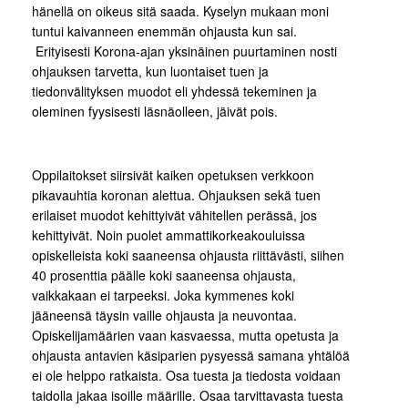
hänellä on oikeus sitä saada. Kyselyn mukaan moni
tuntui kaivanneen enemmän ohjausta kun sai.
Erityisesti Korona-ajan yksinäinen puurtaminen nosti
ohjauksen tarvetta, kun luontaiset tuen ja
tiedonvälityksen muodot eli yhdessä tekeminen ja
oleminen fyysisesti läsnäolleen, jäivät pois.
Oppilaitokset siirsivät kaiken opetuksen verkkoon
pikavauhtia koronan alettua. Ohjauksen sekä tuen
erilaiset muodot kehittyivät vähitellen perässä, jos
kehittyivät. Noin puolet ammattikorkeakouluissa
opiskelleista koki saaneensa ohjausta riittävästi, siihen
40 prosenttia päälle koki saaneensa ohjausta,
vaikkakaan ei tarpeeksi. Joka kymmenes koki
jääneensä täysin vaille ohjausta ja neuvontaa.
Opiskelijamäärien vaan kasvaessa, mutta opetusta ja
ohjausta antavien käsiparien pysyessä samana yhtälöä
ei ole helppo ratkaista. Osa tuesta ja tiedosta voidaan
taidolla jakaa isoille määrille. Osaa tarvittavasta tuesta