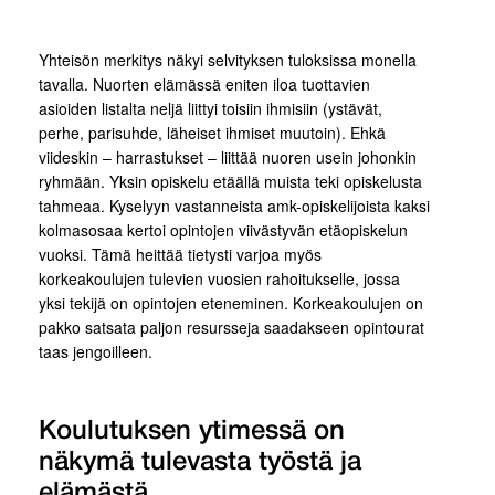
Yhteisön merkitys näkyi selvityksen tuloksissa monella
tavalla. Nuorten elämässä eniten iloa tuottavien
asioiden listalta neljä liittyi toisiin ihmisiin (ystävät,
perhe, parisuhde, läheiset ihmiset muutoin). Ehkä
viideskin – harrastukset – liittää nuoren usein johonkin
ryhmään. Yksin opiskelu etäällä muista teki opiskelusta
tahmeaa. Kyselyyn vastanneista amk-opiskelijoista kaksi
kolmasosaa kertoi opintojen viivästyvän etäopiskelun
vuoksi. Tämä heittää tietysti varjoa myös
korkeakoulujen tulevien vuosien rahoitukselle, jossa
yksi tekijä on opintojen eteneminen. Korkeakoulujen on
pakko satsata paljon resursseja saadakseen opintourat
taas jengoilleen.
Koulutuksen ytimessä on
näkymä tulevasta työstä ja
elämästä