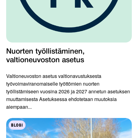
Nuorten työllistäminen,
valtioneuvoston asetus
Valtioneuvoston asetus valtionavustuksesta
työvoimaviranomaiselle työttömien nuorten
työllistämiseen vuosina 2026 ja 2027 annetun asetuksen
muuttamisesta Asetuksessa ehdotetaan muutoksia
aiempaan...
BLOGI