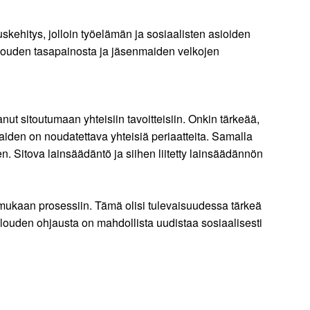
kehitys, jolloin työelämän ja sosiaalisten asioiden
 talouden tasapainosta ja jäsenmaiden velkojen
 sitoutumaan yhteisiin tavoitteisiin. Onkin tärkeää,
maiden on noudatettava yhteisiä periaatteita. Samalla
. Sitova lainsäädäntö ja siihen liitetty lainsäädännön
 mukaan prosessiin. Tämä olisi tulevaisuudessa tärkeä
alouden ohjausta on mahdollista uudistaa sosiaalisesti