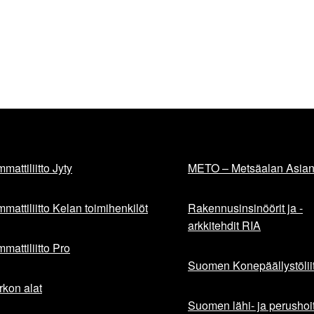
mattiliitto Jyty
METO – Metsäalan Asiant
mattiliitto Kelan toimihenkilöt
Rakennusinsinöörit ja -
arkkitehdit RIA
mattiliitto Pro
Suomen Konepäällystöliit
rkon alat
Suomen lähi- ja perushoita