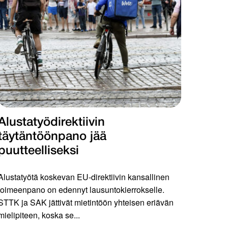
Alustatyödirektiivin
täytäntöönpano jää
puutteelliseksi
Alustatyötä koskevan EU-direktiivin kansallinen
toimeenpano on edennyt lausuntokierrokselle.
STTK ja SAK jättivät mietintöön yhteisen eriävän
mielipiteen, koska se...