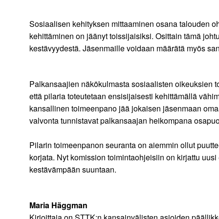
Sosiaalisen kehityksen mittaaminen osana talouden ohja
kehittäminen on jäänyt toissijaisiksi. Osittain tämä joh
kestävyydestä. Jäsenmaille voidaan määrätä myös sankti
Palkansaajien näkökulmasta sosiaalisten oikeuksien to
että pilaria toteutetaan ensisijaisesti kehittämällä väh
kansallinen toimeenpano jää jokaisen jäsenmaan omaan h
valvonta tunnistavat palkansaajan heikompana osapuol
Pilarin toimeenpanon seuranta on aiemmin ollut puuttee
korjata. Nyt komission toimintaohjeisiin on kirjattu u
kestävämpään suuntaan.
Maria Häggman
Kirjoittaja on STTK:n kansainvälisten asioiden päällik