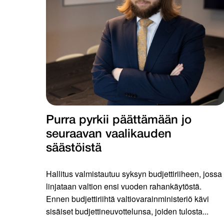
Purra pyrkii päättämään jo
seuraavan vaalikauden
säästöistä
Hallitus valmistautuu syksyn budjettiriiheen, jossa
linjataan valtion ensi vuoden rahankäytöstä.
Ennen budjettiriihtä valtiovarainministeriö kävi
sisäiset budjettineuvottelunsa, joiden tulosta...