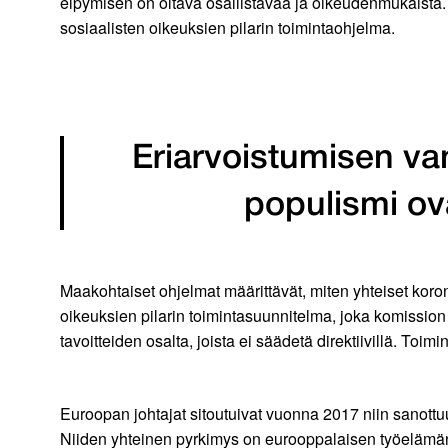
elpymisen on oltava osallistavaa ja oikeudenmukaista
sosiaalisten oikeuksien pilarin toimintaohjelma.
Eriarvoistumisen v
populismi ov
Maakohtaiset ohjelmat määrittävät, miten yhteiset koro
oikeuksien pilarin toimintasuunnitelma, joka komission
tavoitteiden osalta, joista ei säädetä direktiivillä. T
Euroopan johtajat sitoutuivat vuonna 2017 niin sanottu
Niiden yhteinen pyrkimys on eurooppalaisen työelämän