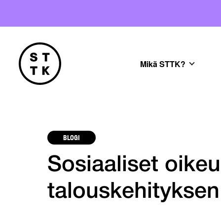
Mikä STTK?
BLOGI
Sosiaaliset oike
talouskehityksen