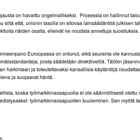
usta on havaittu ongelmalliseksi. Prosessia on hallinnut talous
tuu siitä että, unionin tasolla on sitovaa lainsäädäntöä julkisen
oita näiden osalta, elleivät ne noudata annettuja suosituksia.
imeenpano Euroopassa on ontunut, eikä seuranta ole kannustanut
immäisstandardeja, joista säädetään direktiiveillä. Tällöin jäsen
arkintaan ja toteutettavaksi kansallisia käytäntöjä noudattaen
ena ja suojaavat häntä.
llista, koska työmarkkinaosapuolia ei ole säännöllisesti otettu
usi edistysaskel: työmarkkinaosapuolten kuuleminen. Sen myötä t
kö