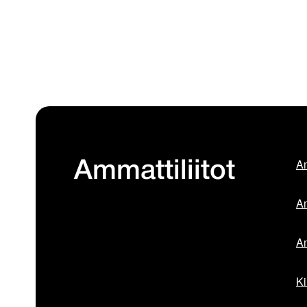
Am
Ammattiliitot
Am
Am
Ki