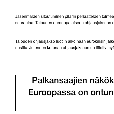
Jäsenmaiden sitoutuminen pilarin periaatteiden toimeen
seurantaa. Talouden eurooppalaiseen ohjausjaksoon on li
Talouden ohjausjakso luotiin aikoinaan eurokriisin jälk
uusittu. Jo ennen koronaa ohjausjaksoon on liitetty 
Palkansaajien näkök
Euroopassa on ontunu