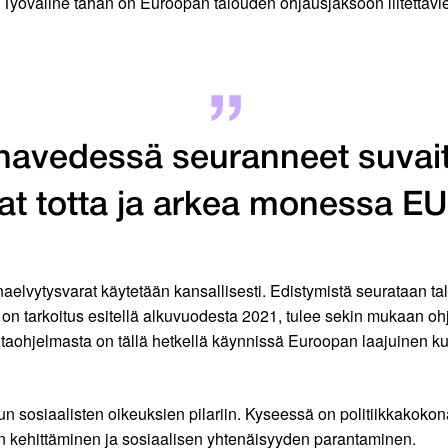
. Työväline tähän on Euroopan talouden ohjausjaksoon liitettäv
anavedessä seuranneet suva
at totta ja arkea monessa E
naelvytysvarat käytetään kansallisesti. Edistymistä seurataan t
 on tarkoitus esitellä alkuvuodesta 2021, tulee sekin mukaan o
oimintaohjelmasta on tällä hetkellä käynnissä Euroopan laajuinen
un sosiaalisten oikeuksien pilariin. Kyseessä on politiikkakokon
 kehittäminen ja sosiaalisen yhtenäisyyden parantaminen.