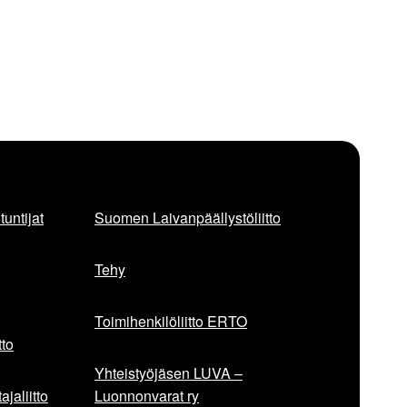
untijat
Suomen Laivanpäällystöliitto
Tehy
Toimihenkilöliitto ERTO
to
Yhteistyöjäsen LUVA –
jaliitto
Luonnonvarat ry