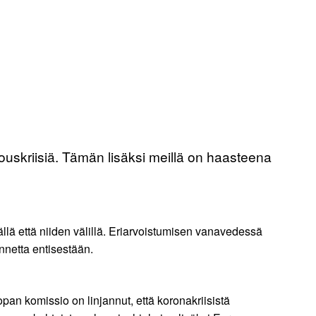
louskriisiä. Tämän lisäksi meillä on haasteena
lä että niiden välillä. Eriarvoistumisen vanavedessä
netta entisestään.
an komissio on linjannut, että koronakriisistä