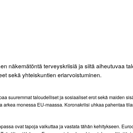
en näkemätöntä terveyskriisiä ja siitä aiheutuvaa ta
eet sekä yhteiskuntien eriarvoistuminen.
 suuremmat taloudelliset ja sosiaaliset erot sekä maiden sisäl
 ja arkea monessa EU-maassa. Koronakriisi uhkaa pahentaa tilan
assa ovat tapoja vaikuttaa ja vastata tähän kehitykseen. Euroop