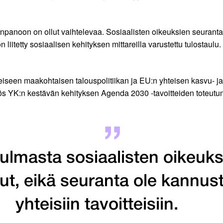
panoon on ollut vaihtelevaa. Sosiaalisten oikeuksien seurantaa
itetty sosiaalisen kehityksen mittareilla varustettu tulostaulu.
eiseen maakohtaisen talouspolitiikan ja EU:n yhteisen kasvu- ja
myös YK:n kestävän kehityksen Agenda 2030 -tavoitteiden toteu
ulmasta sosiaalisten oikeuk
t, eikä seuranta ole kannus
yhteisiin tavoitteisiin.