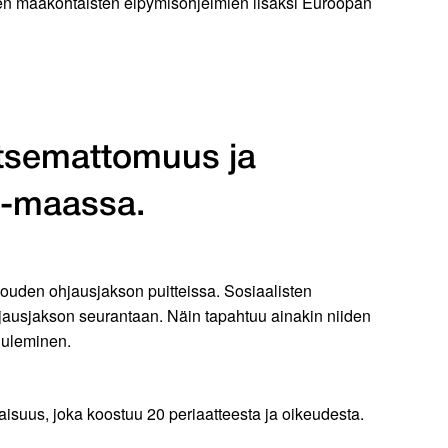
ien maakohtaisten elpymisohjelmien lisäksi Euroopan
itsemattomuus ja
U-maassa.
alouden ohjausjakson puitteissa. Sosiaalisten
hjausjakson seurantaan. Näin tapahtuu ainakin niiden
 kuuleminen.
aisuus, joka koostuu 20 periaatteesta ja oikeudesta.