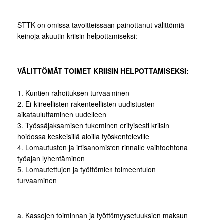
STTK on omissa tavoitteissaan painottanut välittömiä
keinoja akuutin kriisin helpottamiseksi:
VÄLITTÖMÄT TOIMET KRIISIN HELPOTTAMISEKSI:
1. Kuntien rahoituksen turvaaminen
2. Ei-kiireellisten rakenteellisten uudistusten
aikatauluttaminen uudelleen
3. Työssäjaksamisen tukeminen erityisesti kriisin
hoidossa keskeisillä aloilla työskenteleville
4. Lomautusten ja irtisanomisten rinnalle vaihtoehtona
työajan lyhentäminen
5. Lomautettujen ja työttömien toimeentulon
turvaaminen
a. Kassojen toiminnan ja työttömyysetuuksien maksun