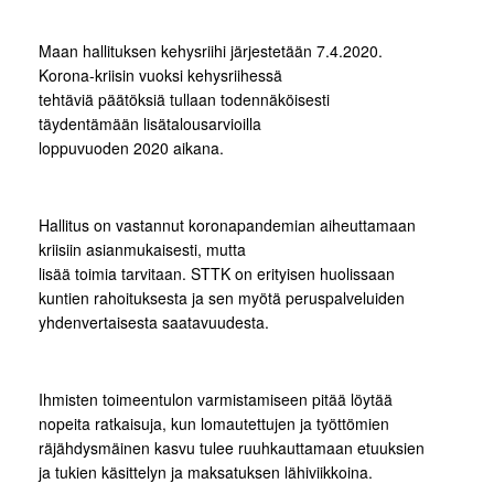
Maan hallituksen kehysriihi järjestetään 7.4.2020.
Korona-kriisin vuoksi kehysriihessä
tehtäviä päätöksiä tullaan todennäköisesti
täydentämään lisätalousarvioilla
loppuvuoden 2020 aikana.
Hallitus on vastannut koronapandemian aiheuttamaan
kriisiin asianmukaisesti, mutta
lisää toimia tarvitaan. STTK on erityisen huolissaan
kuntien rahoituksesta ja sen myötä peruspalveluiden
yhdenvertaisesta saatavuudesta.
Ihmisten toimeentulon varmistamiseen pitää löytää
nopeita ratkaisuja, kun lomautettujen ja työttömien
räjähdysmäinen kasvu tulee ruuhkauttamaan etuuksien
ja tukien käsittelyn ja maksatuksen lähiviikkoina.