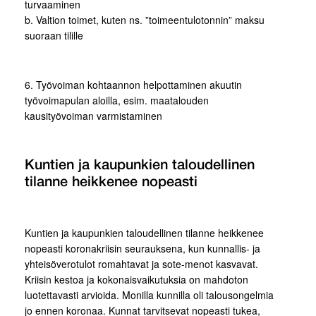
turvaaminen
b. Valtion toimet, kuten ns. ”toimeentulotonnin” maksu
suoraan tilille
6. Työvoiman kohtaannon helpottaminen akuutin
työvoimapulan aloilla, esim. maatalouden
kausityövoiman varmistaminen
Kuntien ja kaupunkien taloudellinen
tilanne heikkenee nopeasti
Kuntien ja kaupunkien taloudellinen tilanne heikkenee
nopeasti koronakriisin seurauksena, kun kunnallis- ja
yhteisöverotulot romahtavat ja sote-menot kasvavat.
Kriisin kestoa ja kokonaisvaikutuksia on mahdoton
luotettavasti arvioida. Monilla kunnilla oli talousongelmia
jo ennen koronaa. Kunnat tarvitsevat nopeasti tukea,