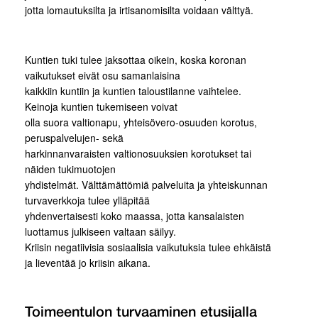
jotta lomautuksilta ja irtisanomisilta voidaan välttyä.
Kuntien tuki tulee jaksottaa oikein, koska koronan
vaikutukset eivät osu samanlaisina
kaikkiin kuntiin ja kuntien taloustilanne vaihtelee.
Keinoja kuntien tukemiseen voivat
olla suora valtionapu, yhteisövero-osuuden korotus,
peruspalvelujen- sekä
harkinnanvaraisten valtionosuuksien korotukset tai
näiden tukimuotojen
yhdistelmät. Välttämättömiä palveluita ja yhteiskunnan
turvaverkkoja tulee ylläpitää
yhdenvertaisesti koko maassa, jotta kansalaisten
luottamus julkiseen valtaan säilyy.
Kriisin negatiivisia sosiaalisia vaikutuksia tulee ehkäistä
ja lieventää jo kriisin aikana.
Toimeentulon turvaaminen etusijalla