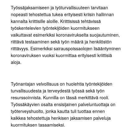
Työssäjaksamiseen ja työturvallisuuteen tarvitaan
nopeasti tehostettua tukea erityisesti kriisin hallinnan
kannalta kriittisille aloille. Kriittisissä tehtävissä
työskentelevien työntekijöiden kuormitukseen
vaikuttavat esimerkiksi koronavirukselta suojautuminen,
riittävä testaaminen sekä työn määrä ja henkilöstön
riittävyys. Esimerkiksi sairauspoissaolojen lisääntyminen
koronaviruksen vuoksi kuormittaa erityisesti kriittisiä
aloja.
Työnantajan velvollisuus on huolehtia työntekijöiden
turvallisuudesta ja terveydestä työssä sekä työn
resurssoinnista. Kunnilla on tässä merkittävä rooli.
Työssäkäyvien osalta ensisijainen palveluntuottaja on
työterveyshuolto, jonka kautta tuli tuottaa ennen
kaikkea tehostettuja henkisen jaksamisen palveluja
kuormituksen tasaamiseksi.