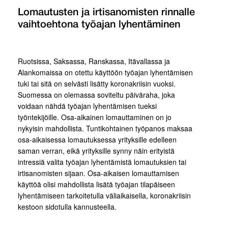
Lomautusten ja irtisanomisten rinnalle
vaihtoehtona työajan lyhentäminen
Ruotsissa, Saksassa, Ranskassa, Itävallassa ja
Alankomaissa on otettu käyttöön työajan lyhentämisen
tuki tai sitä on selvästi lisätty koronakriisin vuoksi.
Suomessa on olemassa soviteltu päiväraha, joka
voidaan nähdä työajan lyhentämisen tueksi
työntekijöille. Osa-aikainen lomauttaminen on jo
nykyisin mahdollista. Tuntikohtainen työpanos maksaa
osa-aikaisessa lomautuksessa yrityksille edelleen
saman verran, eikä yrityksille synny näin erityistä
intressiä valita työajan lyhentämistä lomautuksien tai
irtisanomisten sijaan. Osa-aikaisen lomauttamisen
käyttöä olisi mahdollista lisätä työajan tilapäiseen
lyhentämiseen tarkoitetulla väliaikaisella, koronakriisin
kestoon sidotulla kannusteella.