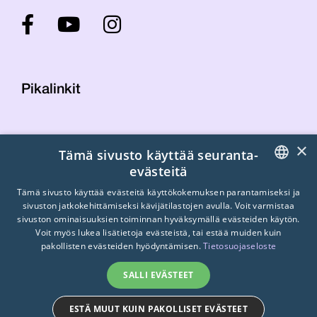
Pikalinkit
Yhteystiedot
×
Tämä sivusto käyttää seuranta-
Laskutustiedot
evästeitä
STTK:n kuvapankki
FINNISH
Tietosuojaseloste
Tämä sivusto käyttää evästeitä käyttökokemuksen parantamiseksi ja
sivuston jatkokehittämiseksi kävijätilastojen avulla. Voit varmistaa
Turvallisemman tilan periaatteet
ENGLISH
sivuston ominaisuuksien toiminnan hyväksymällä evästeiden käytön.
Voit myös lukea lisätietoja evästeistä, tai estää muiden kuin
SWEDISH
pakollisten evästeiden hyödyntämisen.
Tietosuojaseloste
SALLI EVÄSTEET
ESTÄ MUUT KUIN PAKOLLISET EVÄSTEET
© 2026
STTK.
Made with ❤ by
Avoin.Systems