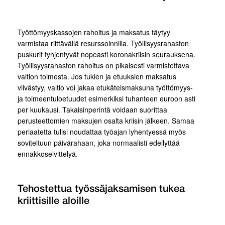
Työttömyyskassojen rahoitus ja maksatus täytyy
varmistaa riittävällä resurssoinnilla. Työllisyysrahaston
puskurit tyhjentyvät nopeasti koronakriisin seurauksena.
Työllisyysrahaston rahoitus on pikaisesti varmistettava
valtion toimesta. Jos tukien ja etuuksien maksatus
viivästyy, valtio voi jakaa etukäteismaksuna työttömyys-
ja toimeentuloetuudet esimerkiksi tuhanteen euroon asti
per kuukausi. Takaisinperintä voidaan suorittaa
perusteettomien maksujen osalta kriisin jälkeen. Samaa
periaatetta tulisi noudattaa työajan lyhentyessä myös
soviteltuun päivärahaan, joka normaalisti edellyttää
ennakkoselvittelyä.
Tehostettua työssäjaksamisen tukea
kriittisille aloille