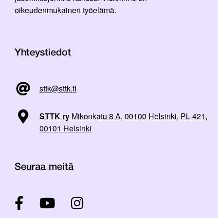
oikeudenmukainen työelämä.
Yhteystiedot
sttk@sttk.fi
STTK ry
Mikonkatu 8 A, 00100 Helsinki, PL 421,
00101 Helsinki
Seuraa meitä