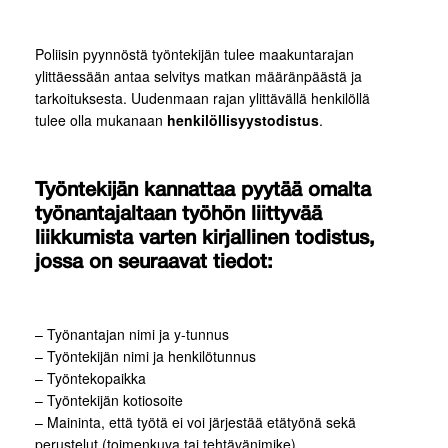
Poliisin pyynnöstä työntekijän tulee maakuntarajan
ylittäessään antaa selvitys matkan määränpäästä ja
tarkoituksesta. Uudenmaan rajan ylittävällä henkilöllä
tulee olla mukanaan
henkilöllisyystodistus
.
Työntekijän kannattaa pyytää omalta
työnantajaltaan työhön liittyvää
liikkumista varten kirjallinen todistus,
jossa on seuraavat tiedot:
– Työnantajan nimi ja y-tunnus
– Työntekijän nimi ja henkilötunnus
– Työntekopaikka
– Työntekijän kotiosoite
– Maininta, että työtä ei voi järjestää etätyönä sekä
perustelut (toimenkuva tai tehtävänimike)