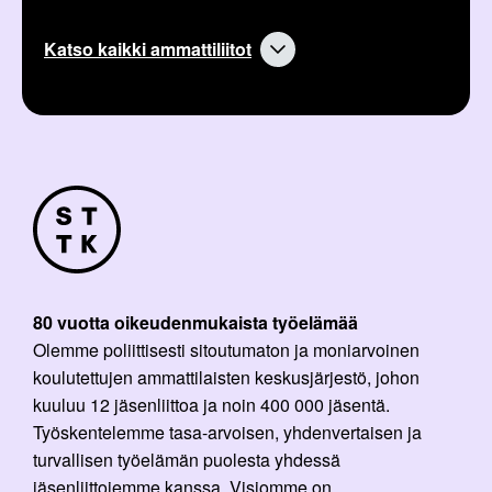
Katso kaikki ammattiliitot
80 vuotta oikeudenmukaista työelämää
Olemme poliittisesti sitoutumaton ja moniarvoinen
koulutettujen ammattilaisten keskusjärjestö, johon
kuuluu 12 jäsenliittoa ja noin 400 000 jäsentä.
Työskentelemme tasa-arvoisen, yhdenvertaisen ja
turvallisen työelämän puolesta yhdessä
jäsenliittojemme kanssa. Visiomme on