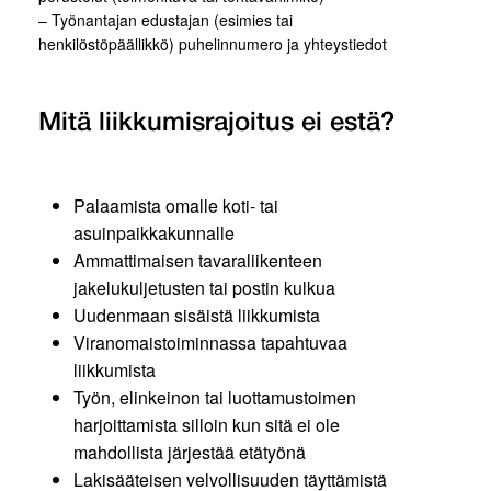
– Työnantajan edustajan (esimies tai
henkilöstöpäällikkö) puhelinnumero ja yhteystiedot
Mitä liikkumisrajoitus ei estä?
Palaamista omalle koti- tai
asuinpaikkakunnalle
Ammattimaisen tavaraliikenteen
jakelukuljetusten tai postin kulkua
Uudenmaan sisäistä liikkumista
Viranomaistoiminnassa tapahtuvaa
liikkumista
Työn, elinkeinon tai luottamustoimen
harjoittamista silloin kun sitä ei ole
mahdollista järjestää etätyönä
Lakisääteisen velvollisuuden täyttämistä