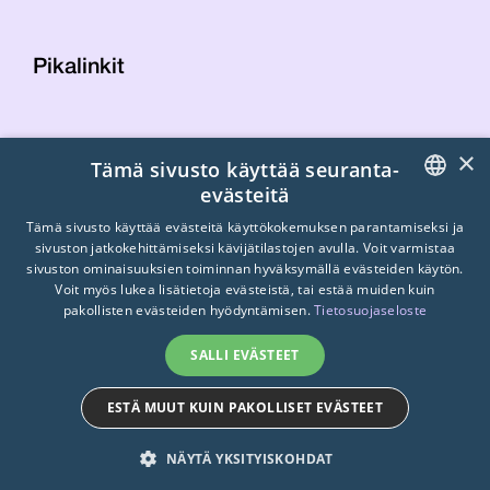
Pikalinkit
Yhteystiedot
×
Tämä sivusto käyttää seuranta-
Laskutustiedot
evästeitä
STTK:n kuvapankki
FINNISH
Tietosuojaseloste
Tämä sivusto käyttää evästeitä käyttökokemuksen parantamiseksi ja
sivuston jatkokehittämiseksi kävijätilastojen avulla. Voit varmistaa
Turvallisemman tilan periaatteet
ENGLISH
sivuston ominaisuuksien toiminnan hyväksymällä evästeiden käytön.
Voit myös lukea lisätietoja evästeistä, tai estää muiden kuin
SWEDISH
pakollisten evästeiden hyödyntämisen.
Tietosuojaseloste
SALLI EVÄSTEET
ESTÄ MUUT KUIN PAKOLLISET EVÄSTEET
© 2026
STTK.
Made with ❤ by
Avoin.Systems
NÄYTÄ YKSITYISKOHDAT