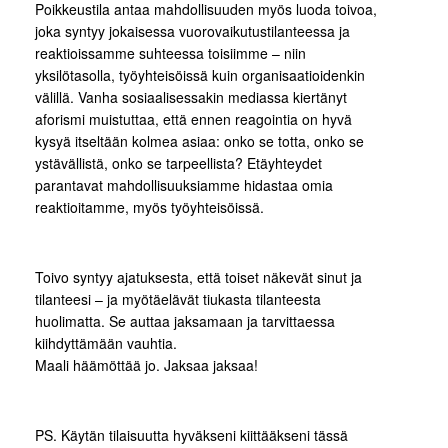
Poikkeustila antaa mahdollisuuden myös luoda toivoa,
joka syntyy jokaisessa vuorovaikutustilanteessa ja
reaktioissamme suhteessa toisiimme – niin
yksilötasolla, työyhteisöissä kuin organisaatioidenkin
välillä. Vanha sosiaalisessakin mediassa kiertänyt
aforismi muistuttaa, että ennen reagointia on hyvä
kysyä itseltään kolmea asiaa: onko se totta, onko se
ystävällistä, onko se tarpeellista? Etäyhteydet
parantavat mahdollisuuksiamme hidastaa omia
reaktioitamme, myös työyhteisöissä.
Toivo syntyy ajatuksesta, että toiset näkevät sinut ja
tilanteesi – ja myötäelävät tiukasta tilanteesta
huolimatta. Se auttaa jaksamaan ja tarvittaessa
kiihdyttämään vauhtia.
Maali häämöttää jo. Jaksaa jaksaa!
PS. Käytän tilaisuutta hyväkseni kiittääkseni tässä