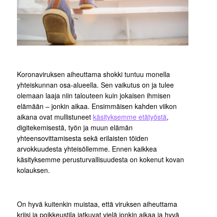
Koronaviruksen aiheuttama shokki tuntuu monella
yhteiskunnan osa-alueella. Sen vaikutus on ja tulee
olemaan laaja niin talouteen kuin jokaisen ihmisen
elämään – jonkin aikaa. Ensimmäisen kahden viikon
aikana ovat mullistuneet
käsityksemme etätyöstä
,
digitekemisestä, työn ja muun elämän
yhteensovittamisesta sekä erilaisten töiden
arvokkuudesta yhteisöllemme. Ennen kaikkea
käsityksemme perusturvallisuudesta on kokenut kovan
kolauksen.
On hyvä kuitenkin muistaa, että viruksen aiheuttama
kriisi ja poikkeustila jatkuvat vielä jonkin aikaa ja hyvä