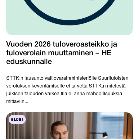
Vuoden 2026 tuloveroasteikko ja
tuloverolain muuttaminen – HE
eduskunnalle
STTK:n lausunto valtiovarainministeriölle Suurituloisten
verotuksen keventämiselle ei tarvetta STTK:n mielestä
julkisen talouden vaikea tila ei anna mahdollisuuksia
mittaviin...
BLOGI