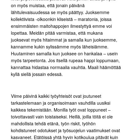
on myös muistaa, että jonain päivänä
lähitulevaisuudessa se myös päättyy. Juoksemme
kollektiivista -olkoonkin kliseistä – maratonia, joissa
ensimmäisten maitohappojen ilmestyttyä emme voi
lopettaa. Meidän pitää varmistaa, että mukana
juoksevat myös hitaimmat ja samalla kun juoksemme,
kannamme kukin sylissämme myös läheisiämme.
Huutaminen samalla kun juoksee on hankalaa – usein
myös tarpeetonta. Jos itsellä rupeaa happi loppumaan,
kannattaa hidastaa normaalia vauhtia. Maali häämöttää
kyllä siellä jossain edessä.
Viime päivinä kaikki työyhteisöt ovat joutuneet
tarkastelemaan ja organisoimaan vauhdilla uusiksi
kaikkea tekemistään. Monilla työt ovat loppuneet –
toivottavasti vain toistaiseksi. Heillä, joilla töitä ei ole
mahdollista tehdä etänä, työn riskit, työhön
kohdistuneet odotukset ja työsuojelun vaatimukset ovat
kasvaneet. Etätöissä yhtä hyvin kotikoulua pitävät kuin