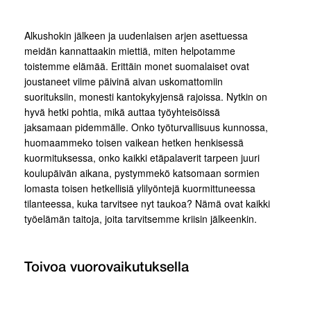
Alkushokin jälkeen ja uudenlaisen arjen asettuessa
meidän kannattaakin miettiä, miten helpotamme
toistemme elämää. Erittäin monet suomalaiset ovat
joustaneet viime päivinä aivan uskomattomiin
suorituksiin, monesti kantokykyjensä rajoissa. Nytkin on
hyvä hetki pohtia, mikä auttaa työyhteisöissä
jaksamaan pidemmälle. Onko työturvallisuus kunnossa,
huomaammeko toisen vaikean hetken henkisessä
kuormituksessa, onko kaikki etäpalaverit tarpeen juuri
koulupäivän aikana, pystymmekö katsomaan sormien
lomasta toisen hetkellisiä ylilyöntejä kuormittuneessa
tilanteessa, kuka tarvitsee nyt taukoa? Nämä ovat kaikki
työelämän taitoja, joita tarvitsemme kriisin jälkeenkin.
Toivoa vuorovaikutuksella