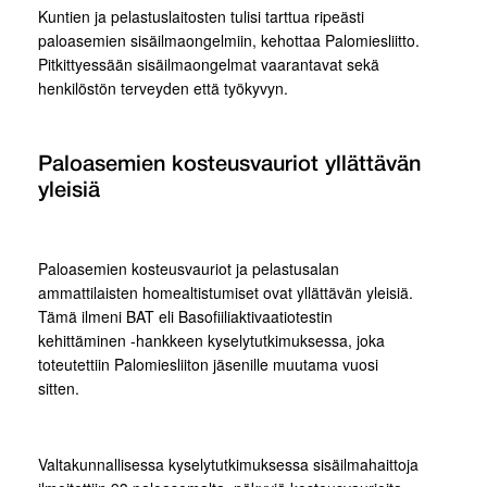
Kuntien ja pelastuslaitosten tulisi tarttua ripeästi
paloasemien sisäilmaongelmiin, kehottaa Palomiesliitto.
Pitkittyessään sisäilmaongelmat vaarantavat sekä
henkilöstön terveyden että työkyvyn.
Paloasemien kosteusvauriot yllättävän
yleisiä
Paloasemien kosteusvauriot ja pelastusalan
ammattilaisten homealtistumiset ovat yllättävän yleisiä.
Tämä ilmeni BAT eli Basofiiliaktivaatiotestin
kehittäminen -hankkeen kyselytutkimuksessa, joka
toteutettiin Palomiesliiton jäsenille muutama vuosi
sitten.
Valtakunnallisessa kyselytutkimuksessa sisäilmahaittoja