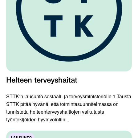
Helteen terveyshaitat
STTK:n lausunto sosiaali- ja terveysministeriölle 1 Tausta
STTK pitää hyvänä, että toimintasuunnitelmassa on
tunnistettu helteenterveyshaittojen vaikutusta
työntekijöiden hyvinvointiin...
LAUSUNTO