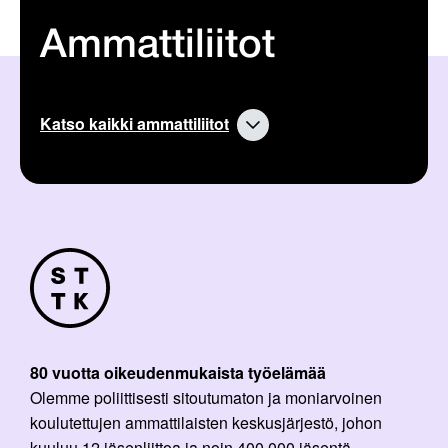
Ammattiliitot
Katso kaikki ammattiliitot
80 vuotta oikeudenmukaista työelämää
Olemme poliittisesti sitoutumaton ja moniarvoinen
koulutettujen ammattilaisten keskusjärjestö, johon
kuuluu 12 jäsenliittoa ja noin 400 000 jäsentä.