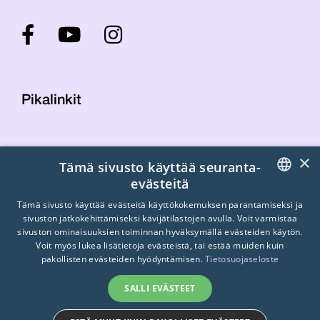
Pikalinkit
Yhteystiedot
×
Tämä sivusto käyttää seuranta-
Laskutustiedot
evästeitä
STTK:n kuvapankki
FINNISH
Tietosuojaseloste
Tämä sivusto käyttää evästeitä käyttökokemuksen parantamiseksi ja
sivuston jatkokehittämiseksi kävijätilastojen avulla. Voit varmistaa
Turvallisemman tilan periaatteet
ENGLISH
sivuston ominaisuuksien toiminnan hyväksymällä evästeiden käytön.
Voit myös lukea lisätietoja evästeistä, tai estää muiden kuin
SWEDISH
pakollisten evästeiden hyödyntämisen.
Tietosuojaseloste
SALLI EVÄSTEET