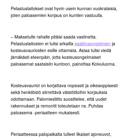
Pelastuslaitokset ovat hyvin usein kunnan vuokralaisia,
joten paloasemien korjaus on kuntien vastuulla.
– Maksetulle rahalle pitäisi saada vastinetta.
Pelastuslaitosten ei tulisi arkailla
sisäilmaongelmien
ja
kosteusvaurioiden esille ottamista. Asiaa tulisi viedä
jämäkästi eteenpäin, jotta kosteusongelmaiset
paloasemat saataisiin kuntoon, painottaa Koivuluoma.
Kosteusvauriot on korjattava nopeasti ja oikeaoppisesti
sekä henkilöstö siirrettävä väistötiloihin korjauksia
odottamaan. Palomiesliitto suosittelee, että uudet
rakennukset ja remontit toteutetaan ns. Puhdas
paloasema -periaatteen mukaisesti.
Periaatteessa palopaikalta tulleet likaiset ajoneuvot,