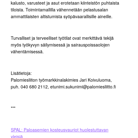
kalusto, varusteet ja asut erotetaan kiinteistön puhtaista
tiloista. Toimintamallilla vähennetään pelastusalan
ammattilaisten altistumista syöpävaarallisille aineille.
Turvalliset ja terveelliset työtilat ovat merkittävä tekijä
myös työkyvyn säilymisessä ja sairauspoissaolojen
vähentämisessä.
Lisätietoja:
Palomiesliiton työmarkkinalakimies Jari Koivuluoma,
puh. 040 680 2112, etunimi.sukunimi@palomiesliitto.fi
***
SPAL: Paloasemien kosteusvauriot huolestuttavan
yleisiä