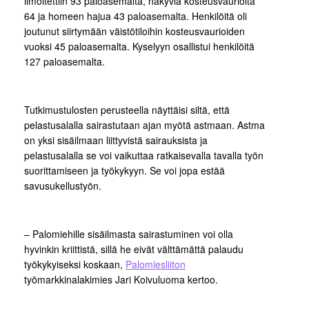
ilmoitettiin 93 paloasemalta, näkyviä kosteusvaurioita
64 ja homeen hajua 43 paloasemalta. Henkilöitä oli
joutunut siirtymään väistötiloihin kosteusvaurioiden
vuoksi 45 paloasemalta. Kyselyyn osallistui henkilöitä
127 paloasemalta.
Tutkimustulosten perusteella näyttäisi siltä, että
pelastusalalla sairastutaan ajan myötä astmaan. Astma
on yksi sisäilmaan liittyvistä sairauksista ja
pelastusalalla se voi vaikuttaa ratkaisevalla tavalla työn
suorittamiseen ja työkykyyn. Se voi jopa estää
savusukellustyön.
– Palomiehille sisäilmasta sairastuminen voi olla
hyvinkin kriittistä, sillä he eivät välttämättä palaudu
työkykyiseksi koskaan,
Palomiesliiton
työmarkkinalakimies Jari Koivuluoma kertoo.