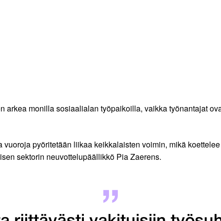
en arkea monilla sosiaalialan työpaikoilla, vaikka työnantajat o
iin ja vuoroja pyöritetään liikaa keikkalaisten voimin, mikä koet
yisen sektorin neuvottelupäällikkö Pia Zaerens.