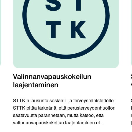
Valinnanvapauskokeilun
laajentaminen
STTK:n lausunto sosiaali- ja terveysministeriölle
STTK pitää tärkeänä, että perusterveydenhuollon
saatavuutta parannetaan, mutta katsoo, että
valinnanvapauskokeilun laajentaminen ei...