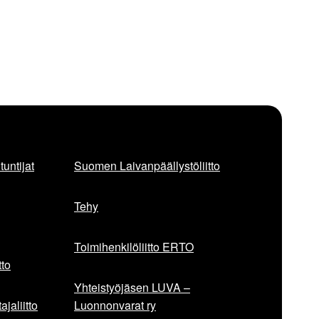
untijat
Suomen Laivanpäällystöliitto
Tehy
Toimihenkilöliitto ERTO
to
Yhteistyöjäsen LUVA –
jaliitto
Luonnonvarat ry