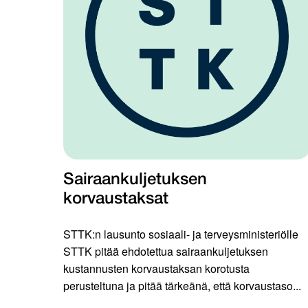
Sairaankuljetuksen
korvaustaksat
STTK:n lausunto sosiaali- ja terveysministeriölle
STTK pitää ehdotettua sairaankuljetuksen
kustannusten korvaustaksan korotusta
perusteltuna ja pitää tärkeänä, että korvaustaso...