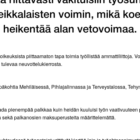
a riittävästi vakituisiin työsu
keikkalaisten voimin, mikä koe
heikentää alan vetovoimaa.
oikeuksista piittaamaton tapa toimia työllistää ammattiliittoja. Vo
tulevaa neuvottelukierrosta.
äkohtia Mehiläisessä, Pihlajalinnassa ja Terveystalossa, Tehy
 saada pienempää palkkaa kuin heidän kuuluisi työn vaativuuteen
tä sekä palkanosien maksuperusteita määrittelemättä.