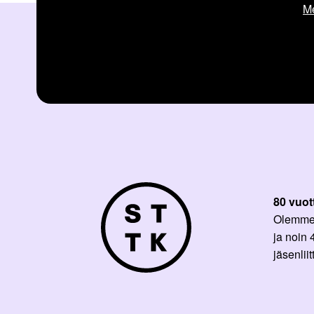
Me
80 vuot
Olemme p
ja noin
jäsenli