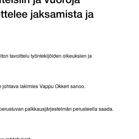
hteisiin ja vuoroja
ttelee jaksamista ja
iton tavoittelu työntekijöiden oikeuksien ja
n johtava lakimies Vappu Okkeri sanoo.
 perustuvan palkkausjärjestelmän perusteella saada.