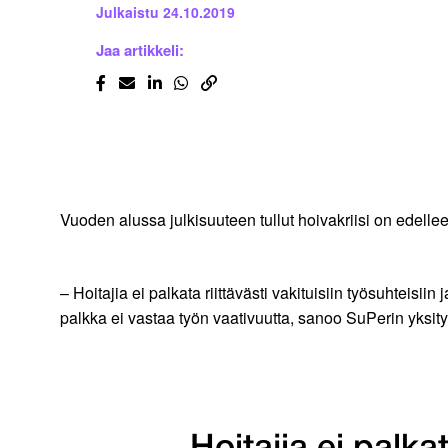
Julkaistu
24.10.2019
Jaa artikkeli:
Vuoden alussa julkisuuteen tullut hoivakriisi on edelle
– Hoitajia ei palkata riittävästi vakituisiin työsuhteis
palkka ei vastaa työn vaativuutta, sanoo SuPerin yksit