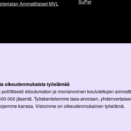
SuPer
ijerialan Ammattilaiset MVL
ta oikeudenmukaista työelämää
oliittisesti sitoutumaton ja moniarvoinen koulutettujen ammattil
 400 000 jäsentä. Työskentelemme tasa-arvoisen, yhdenvertaisen
ittojemme kanssa. Visiomme on oikeudenmukainen työelämä.