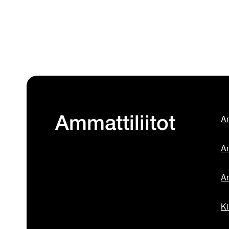
Am
Ammattiliitot
Am
Am
Ki