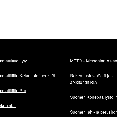
mattiliitto Jyty
METO – Metsäalan Asiant
mattiliitto Kelan toimihenkilöt
Rakennusinsinöörit ja -
arkkitehdit RIA
mattiliitto Pro
Suomen Konepäällystöliit
rkon alat
Suomen lähi- ja perushoita