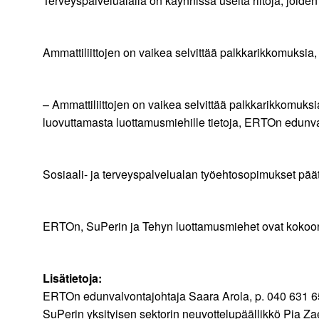
Terveyspalvelualalla on käynnissä useita riitoja, joide
Ammattiliittojen on vaikea selvittää palkkarikkomuksia,
– Ammattiliittojen on vaikea selvittää palkkarikkomuksi
luovuttamasta luottamusmiehille tietoja, ERTOn edunv
Sosiaali- ja terveyspalvelualan työehtosopimukset päät
ERTOn, SuPerin ja Tehyn luottamusmiehet ovat kokoontu
Lisätietoja:
ERTOn edunvalvontajohtaja Saara Arola, p. 040 631 
SuPerin yksityisen sektorin neuvottelupäällikkö Pia Z