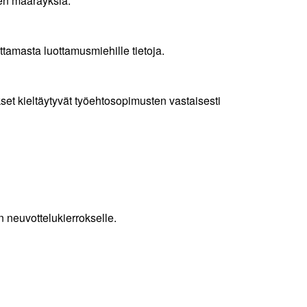
ten määräyksiä.
ttamasta luottamusmiehille tietoja.
set kieltäytyvät työehtosopimusten vastaisesti
 neuvottelukierrokselle.