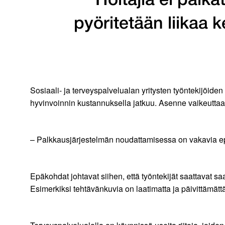
Hoitajia ei palkat
pyöritetään liikaa 
Sosiaali- ja terveyspalvelualan yritysten työntekijöiden 
hyvinvoinnin kustannuksella jatkuu. Asenne vaikeuttaa 
– Palkkausjärjestelmän noudattamisessa on vakavia ep
Epäkohdat johtavat siihen, että työntekijät saattavat
Esimerkiksi tehtävänkuvia on laatimatta ja päivittämät