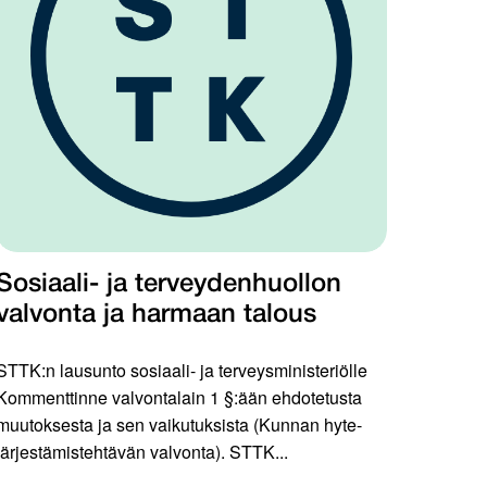
Sosiaali- ja terveydenhuollon
valvonta ja harmaan talous
STTK:n lausunto sosiaali- ja terveysministeriölle
Kommenttinne valvontalain 1 §:ään ehdotetusta
muutoksesta ja sen vaikutuksista (Kunnan hyte-
järjestämistehtävän valvonta). STTK...