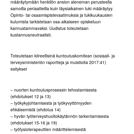
määräytymään henkilön ansion aleneman perusteella
samoilla periaatteilla kuin täysiaikainen tuki määräytyy.
Opinto- tai osaamispistevaatimuksia ja tukikuukausien
kulumista tarkistetaan osa-aikaiseen opiskeluun
kannustammavaksi. Uudistus toteutetaan
kustannusneutraalisti.
Toteutetaan kiireellisinä kuntoutuskomitean (sosiaali- ja
terveysministeriön raportteja ja muistioita 2017:41)
esitykset
– nuorten kuntoutusprosessin tehostamisesta
(ehdotukset 12 ja 13)
– työkykyjohtamisesta ja työkyvyttömyyden
ehkäisemistä (ehdotus 14)
– hyvän työterveyshuoltokäytännön tarkentamisesta
(ehdotukset 15-16 ja 19)
– työfysioterapeuttien määrittelemisestä