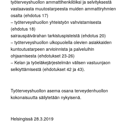
työterveyshuollon ammattihenkilöiksi ja selvityksestä
vastaavasta muutostarpeesta muiden ammattiryhmien
osalta (ehdotus 17)
– työterveyshuollon yhteistyön vahvistamisesta
(ehdotus 18)
sairauspäivärahan tarkistuspisteistä (ehdotus 20)
– työterveyshuollon ulkopuolella olevien asiakkaiden
kuntoutustarpeen arvioinnista ja palveluihin
ohjaamisesta (ehdotukset 23-26)
– Kelan ja työeläkejärjestelmän välisen vastuunjaon
selkiyttämisestä (ehdotukset 42 ja 43).
Työterveyshuollon asema osana terveydenhuollon
kokonaisuutta säilytetään nykyisenä.
Helsingissä 28.3.2019