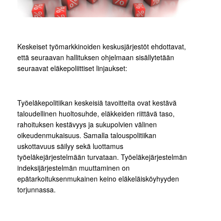
Keskeiset työmarkkinoiden keskusjärjestöt ehdottavat,
että seuraavan hallituksen ohjelmaan sisällytetään
seuraavat eläkepoliittiset linjaukset:
Työeläkepolitiikan keskeisiä tavoitteita ovat kestävä
taloudellinen huoltosuhde, eläkkeiden riittävä taso,
rahoituksen kestävyys ja sukupolvien välinen
oikeudenmukaisuus. Samalla talouspolitiikan
uskottavuus säilyy sekä luottamus
työeläkejärjestelmään turvataan. Työeläkejärjestelmän
indeksijärjestelmän muuttaminen on
epätarkoituksenmukainen keino eläkeläisköyhyyden
torjunnassa.