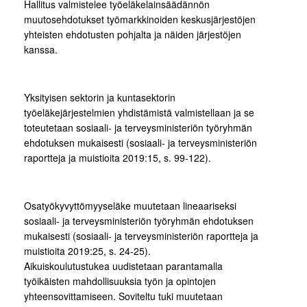
Hallitus valmistelee työeläkelainsäädännön
muutosehdotukset työmarkkinoiden keskusjärjestöjen
yhteisten ehdotusten pohjalta ja näiden järjestöjen
kanssa.
Yksityisen sektorin ja kuntasektorin
työeläkejärjestelmien yhdistämistä valmistellaan ja se
toteutetaan sosiaali- ja terveysministeriön työryhmän
ehdotuksen mukaisesti (sosiaali- ja terveysministeriön
raportteja ja muistioita 2019:15, s. 99-122).
Osatyökyvyttömyyseläke muutetaan lineaariseksi
sosiaali- ja terveysministeriön työryhmän ehdotuksen
mukaisesti (sosiaali- ja terveysministeriön raportteja ja
muistioita 2019:25, s. 24-25).
Aikuiskoulutustukea uudistetaan parantamalla
työikäisten mahdollisuuksia työn ja opintojen
yhteensovittamiseen. Soviteltu tuki muutetaan