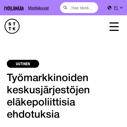
Mediakuvat
FI
UUTINEN
Työmarkkinoiden
keskusjärjestöjen
eläkepoliittisia
ehdotuksia