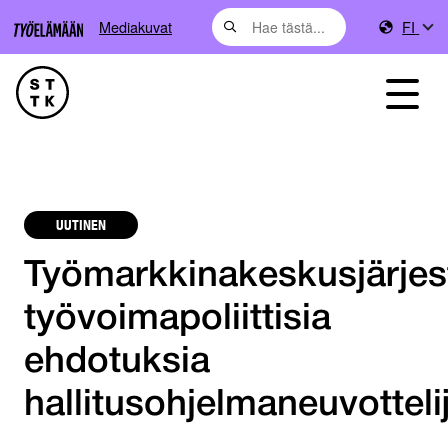
Mediakuvat
FI
UUTINEN
Työmarkkinakeskusjärjes
työvoimapoliittisia
ehdotuksia
hallitusohjelmaneuvottelij