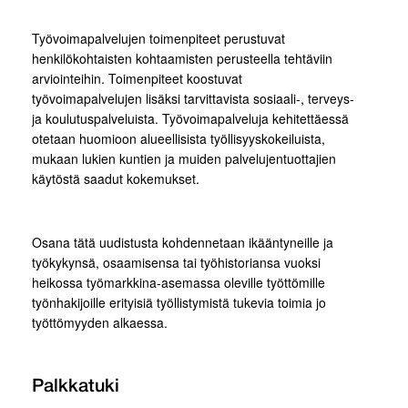
Työvoimapalvelujen toimenpiteet perustuvat
henkilökohtaisten kohtaamisten perusteella tehtäviin
arviointeihin. Toimenpiteet koostuvat
työvoimapalvelujen lisäksi tarvittavista sosiaali-, terveys-
ja koulutuspalveluista. Työvoimapalveluja kehitettäessä
otetaan huomioon alueellisista työllisyyskokeiluista,
mukaan lukien kuntien ja muiden palvelujentuottajien
käytöstä saadut kokemukset.
Osana tätä uudistusta kohdennetaan ikääntyneille ja
työkykynsä, osaamisensa tai työhistoriansa vuoksi
heikossa työmarkkina-asemassa oleville työttömille
työnhakijoille erityisiä työllistymistä tukevia toimia jo
työttömyyden alkaessa.
Palkkatuki