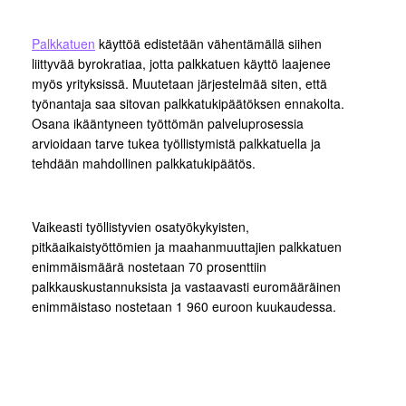
Palkkatuen
käyttöä edistetään vähentämällä siihen
liittyvää byrokratiaa, jotta palkkatuen käyttö laajenee
myös yrityksissä. Muutetaan järjestelmää siten, että
työnantaja saa sitovan palkkatukipäätöksen ennakolta.
Osana ikääntyneen työttömän palveluprosessia
arvioidaan tarve tukea työllistymistä palkkatuella ja
tehdään mahdollinen palkkatukipäätös.
Vaikeasti työllistyvien osatyökykyisten,
pitkäaikaistyöttömien ja maahanmuuttajien palkkatuen
enimmäismäärä nostetaan 70 prosenttiin
palkkauskustannuksista ja vastaavasti euromääräinen
enimmäistaso nostetaan 1 960 euroon kuukaudessa.