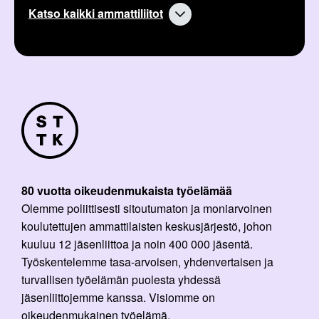
Katso kaikki ammattiliitot
80 vuotta oikeudenmukaista työelämää
Olemme poliittisesti sitoutumaton ja moniarvoinen
koulutettujen ammattilaisten keskusjärjestö, johon
kuuluu 12 jäsenliittoa ja noin 400 000 jäsentä.
Työskentelemme tasa-arvoisen, yhdenvertaisen ja
turvallisen työelämän puolesta yhdessä
jäsenliittojemme kanssa. Visiomme on
oikeudenmukainen työelämä.