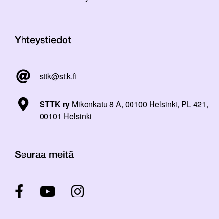
Yhteystiedot
sttk@sttk.fi
STTK ry
Mikonkatu 8 A, 00100 Helsinki, PL 421,
00101 Helsinki
Seuraa meitä