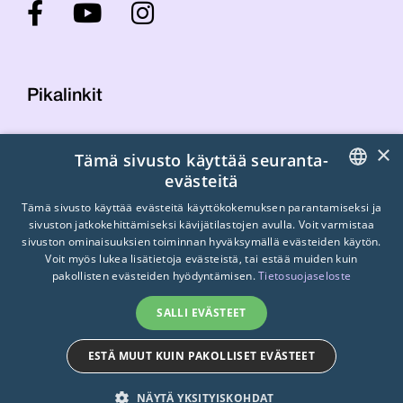
Pikalinkit
×
Tämä sivusto käyttää seuranta-
Yhteystiedot
evästeitä
Laskutustiedot
STTK:n kuvapankki
FINNISH
Tämä sivusto käyttää evästeitä käyttökokemuksen parantamiseksi ja
sivuston jatkokehittämiseksi kävijätilastojen avulla. Voit varmistaa
Tietosuojaseloste
ENGLISH
sivuston ominaisuuksien toiminnan hyväksymällä evästeiden käytön.
Turvallisemman tilan periaatteet
Voit myös lukea lisätietoja evästeistä, tai estää muiden kuin
SWEDISH
pakollisten evästeiden hyödyntämisen.
Tietosuojaseloste
SALLI EVÄSTEET
ESTÄ MUUT KUIN PAKOLLISET EVÄSTEET
© 2026
STTK.
Made with ❤ by
Avoin.Systems
NÄYTÄ YKSITYISKOHDAT