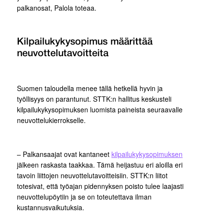
palkanosat, Palola toteaa.
Kilpailukykysopimus määrittää
neuvottelutavoitteita
Suomen taloudella menee tällä hetkellä hyvin ja
työllisyys on parantunut. STTK:n hallitus keskusteli
kilpailukykysopimuksen luomista paineista seuraavalle
neuvottelukierrokselle.
– Palkansaajat ovat kantaneet
kilpailukykysopimuksen
jälkeen raskasta taakkaa. Tämä heijastuu eri aloilla eri
tavoin liittojen neuvottelutavoitteisiin. STTK:n liitot
totesivat, että työajan pidennyksen poisto tulee laajasti
neuvottelupöytiin ja se on toteutettava ilman
kustannusvaikutuksia.