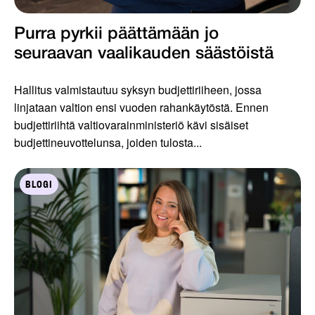
Purra pyrkii päättämään jo
seuraavan vaalikauden säästöistä
Hallitus valmistautuu syksyn budjettiriiheen, jossa
linjataan valtion ensi vuoden rahankäytöstä. Ennen
budjettiriihtä valtiovarainministeriö kävi sisäiset
budjettineuvottelunsa, joiden tulosta...
BLOGI