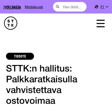
Mediakuvat
FI
TIEDOTE
STTK:n hallitus:
Palkkaratkaisulla
vahvistettava
ostovoimaa