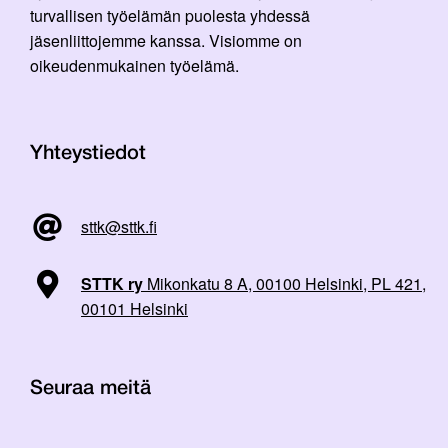
turvallisen työelämän puolesta yhdessä
jäsenliittojemme kanssa. Visiomme on
oikeudenmukainen työelämä.
Yhteystiedot
sttk@sttk.fi
STTK ry
Mikonkatu 8 A, 00100 Helsinki, PL 421,
00101 Helsinki
Seuraa meitä