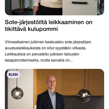
Sote-järjestöiltä leikkaaminen on
tikittävä kulupommi
Viimeaikainen julkinen keskustelu sote-järjestöjen
avustusleikkauksista on ollut syystäkin vilkasta.
Leikkauksia on perusteltu julkisen talouden
tasapainottamisella, mutta samalla on...
BLOGI