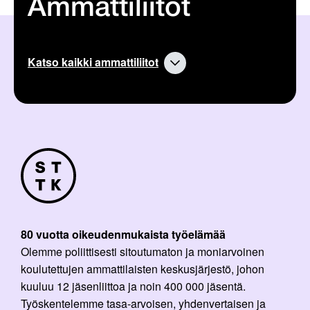
Ammattiliitot
Katso kaikki ammattiliitot
80 vuotta oikeudenmukaista työelämää
Olemme poliittisesti sitoutumaton ja moniarvoinen
koulutettujen ammattilaisten keskusjärjestö, johon
kuuluu 12 jäsenliittoa ja noin 400 000 jäsentä.
Työskentelemme tasa-arvoisen, yhdenvertaisen ja