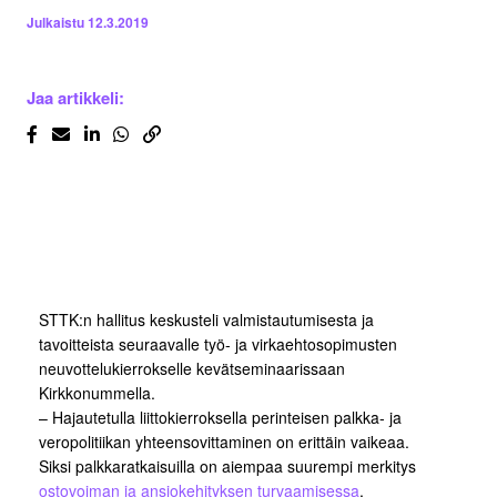
Julkaistu
12.3.2019
Jaa artikkeli:
STTK:n hallitus keskusteli valmistautumisesta ja
tavoitteista seuraavalle työ- ja virkaehtosopimusten
neuvottelukierrokselle kevätseminaarissaan
Kirkkonummella.
– Hajautetulla liittokierroksella perinteisen palkka- ja
veropolitiikan yhteensovittaminen on erittäin vaikeaa.
Siksi palkkaratkaisuilla on aiempaa suurempi merkitys
ostovoiman ja ansiokehityksen turvaamisessa
,