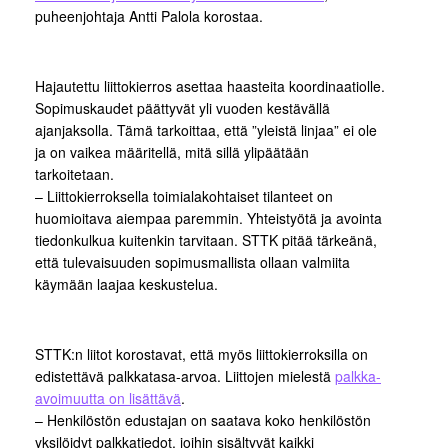
puheenjohtaja Antti Palola korostaa.
Hajautettu liittokierros asettaa haasteita koordinaatiolle.
Sopimuskaudet päättyvät yli vuoden kestävällä
ajanjaksolla. Tämä tarkoittaa, että ”yleistä linjaa” ei ole
ja on vaikea määritellä, mitä sillä ylipäätään
tarkoitetaan.
– Liittokierroksella toimialakohtaiset tilanteet on
huomioitava aiempaa paremmin. Yhteistyötä ja avointa
tiedonkulkua kuitenkin tarvitaan. STTK pitää tärkeänä,
että tulevaisuuden sopimusmallista ollaan valmiita
käymään laajaa keskustelua.
STTK:n liitot korostavat, että myös liittokierroksilla on
edistettävä palkkatasa-arvoa. Liittojen mielestä
palkka-
avoimuutta on lisättävä
.
– Henkilöstön edustajan on saatava koko henkilöstön
yksilöidyt palkkatiedot, joihin sisältyvät kaikki