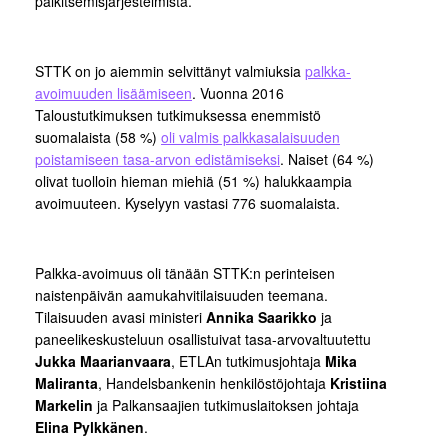
palkitsemisjärjestelmistä.
STTK on jo aiemmin selvittänyt valmiuksia
palkka-
avoimuuden lisäämiseen
. Vuonna 2016
Taloustutkimuksen tutkimuksessa enemmistö
suomalaista (58 %)
oli valmis palkkasalaisuuden
poistamiseen tasa-arvon edistämiseksi
. Naiset (64 %)
olivat tuolloin hieman miehiä (51 %) halukkaampia
avoimuuteen. Kyselyyn vastasi 776 suomalaista.
Palkka-avoimuus oli tänään STTK:n perinteisen
naistenpäivän aamukahvitilaisuuden teemana.
Tilaisuuden avasi ministeri
Annika Saarikko
ja
paneelikeskusteluun osallistuivat tasa-arvovaltuutettu
Jukka Maarianvaara
, ETLAn tutkimusjohtaja
Mika
Maliranta
, Handelsbankenin henkilöstöjohtaja
Kristiina
Markelin
ja Palkansaajien tutkimuslaitoksen johtaja
Elina Pylkkänen
.