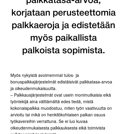
palkkatasa-arvoa,
korjataan perusteettomia
palkkaeroja ja edistetään
myös paikallista
palkoista sopimista.
Myös nykyistä avoimemmat tulos- ja
bonuspalkkajärjestelmät edistäisivät palkkatasa-arvoa
ja oikeudenmukaisuutta.
– Palkkausjärjestelmät ovat usein monimutkaisia eikä
työntekijä aina välttämättä edes tiedä, mistä
kokonaispalkka muodostuu, miten työn vaativuutta on
arvioitu tai mikä on henkilökohtaisen palkan osuus
työkavereihin verrattuna. Se ei luo kuvaa
oikeudenmukaisesta palkkauksesta eikä toimivista