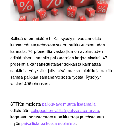
Selkeä enemmistö STTK:n kyselyyn vastanneista
kansanedustajaehdokkaista on palkka-avoimuuden
kannalla. 76 prosenttia vastaajista on avoimuuden
edistämisen kannalla palkkaerojen korjaamiseksi. 47
prosenttia kansanedustajaehdokkaista kannattaa
sanktioita yrityksille, jotka eivät maksa miehille ja naisille
samaa palkkaa samanarvoisesta työstä. Kyselyyn
vastasi 406 ehdokasta.
STTK:n mielestä
palkka-avoimuutta lisäämällä
edistetään
sukupuolten välistä palkkatasa-arvoa
,
korjataan perusteettomia palkkaeroja ja edistetään
myös
paikallista palkoista sopimista
.