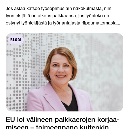
Jos asiaa katsoo työsopimuslain näkökulmasta, niin
työntekijällä on oikeus palkkaansa, jos työnteko on
estynyt työntekijästä ja työnantajasta riippumattomasta...
BLOGI
EU loi välineen palkkaerojen korjaa­
miseen – toimeenpano kuiten­kin