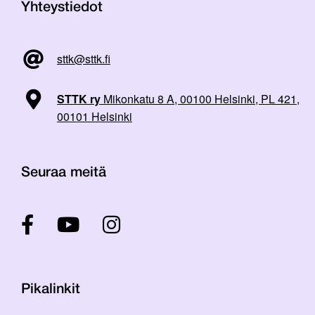
Yhteystiedot
sttk@sttk.fi
STTK ry
Mikonkatu 8 A, 00100 Helsinki, PL 421,
00101 Helsinki
Seuraa meitä
Pikalinkit