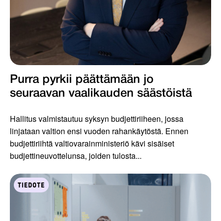
Purra pyrkii päättämään jo
seuraavan vaalikauden säästöistä
Hallitus valmistautuu syksyn budjettiriiheen, jossa
linjataan valtion ensi vuoden rahankäytöstä. Ennen
budjettiriihtä valtiovarainministeriö kävi sisäiset
budjettineuvottelunsa, joiden tulosta...
TIEDOTE