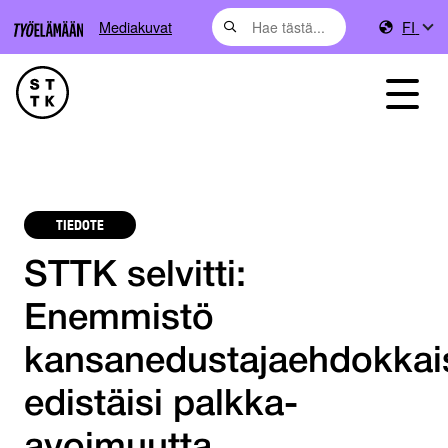
Mediakuvat
FI
TIEDOTE
STTK selvitti:
Enemmistö
kansanedustajaehdokkai
edistäisi palkka-