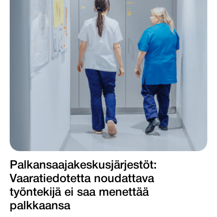
Palkansaajakeskus­järjestöt:
Vaaratiedotetta noudattava
työntekijä ei saa menettää
palkkaansa