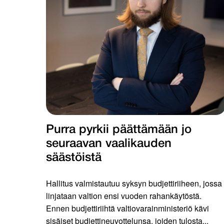
Purra pyrkii päättämään jo
seuraavan vaalikauden
säästöistä
Hallitus valmistautuu syksyn budjettiriiheen, jossa
linjataan valtion ensi vuoden rahankäytöstä.
Ennen budjettiriihtä valtiovarainministeriö kävi
sisäiset budjettineuvottelunsa, joiden tulosta...