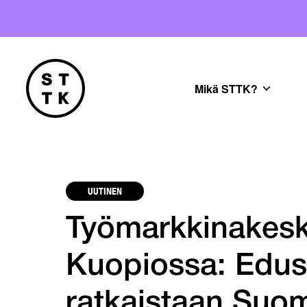
Mikä STTK?
UUTINEN
Työmarkkinakesk
Kuopiossa: Edus
ratkaistaan Suom