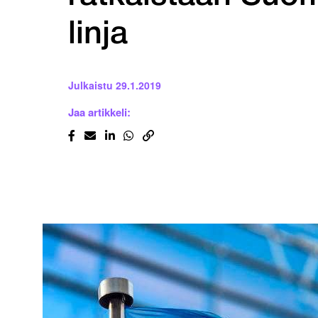
linja
Julkaistu
29.1.2019
Jaa artikkeli: