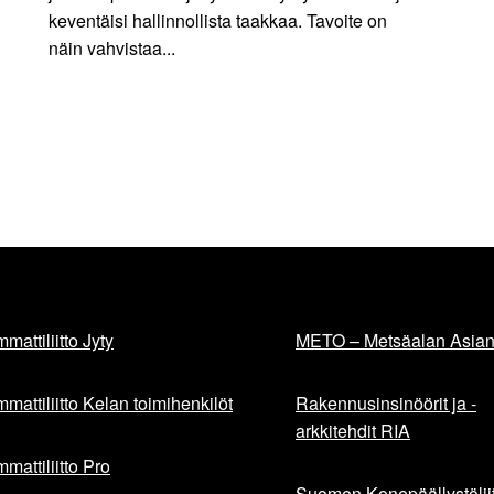
keventäisi hallinnollista taakkaa. Tavoite on
näin vahvistaa...
mattiliitto Jyty
METO – Metsäalan Asiant
mattiliitto Kelan toimihenkilöt
Rakennusinsinöörit ja -
arkkitehdit RIA
mattiliitto Pro
Suomen Konepäällystöliit