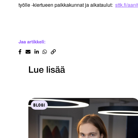
työlle -kiertueen paikkakunnat ja aikataulut:
sttk.fi/aani
Jaa artikkeli:
Lue lisää
BLOGI