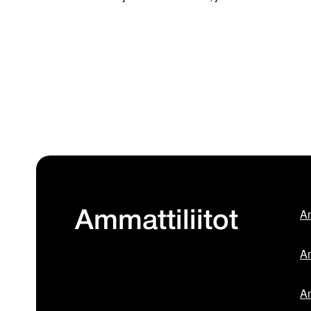
Am
Ammattiliitot
Am
Am