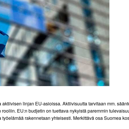
taa aktiivisen linjan EU-asioissa. Aktiivisuutta tarvitaan mm. s
rooliin. EU:n budjetin on tuettava nykyistä paremmin tulevais
mivaa työelämää rakennetaan yhteisesti. Merkittävä osa Suomea 