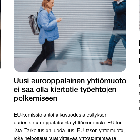
Uusi eurooppalainen yhtiömuoto
ei saa olla kiertotie työ­ehtojen
polkemiseen
EU-komissio antoi alkuvuodesta esityksen
uudesta eurooppalaisesta yhtiömuodosta, EU Inc
´stä. Tarkoitus on luoda uusi EU-tason yhtiömuoto,
joka helpottaisi rajat ylittävää yritystoimintaa ja