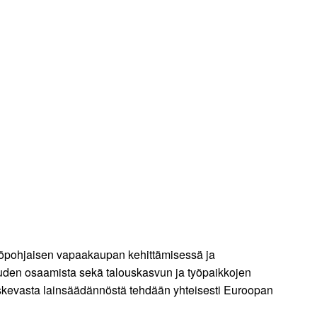
ääntöpohjaisen vapaakaupan kehittämisessä ja
uuden osaamista sekä talouskasvun ja työpaikkojen
koskevasta lainsäädännöstä tehdään yhteisesti Euroopan