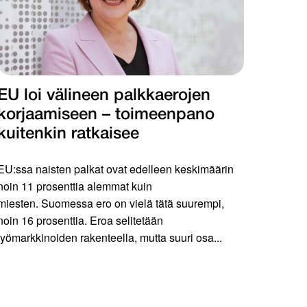
EU loi välineen palkkaerojen
korjaa­miseen – toimeenpano
kuiten­kin ratkaisee
EU:ssa naisten palkat ovat edelleen keskimäärin
noin 11 prosenttia alemmat kuin
miesten. Suomessa ero on vielä tätä suurempi,
noin 16 prosenttia. Eroa selitetään
työmarkkinoiden rakenteella, mutta suuri osa...