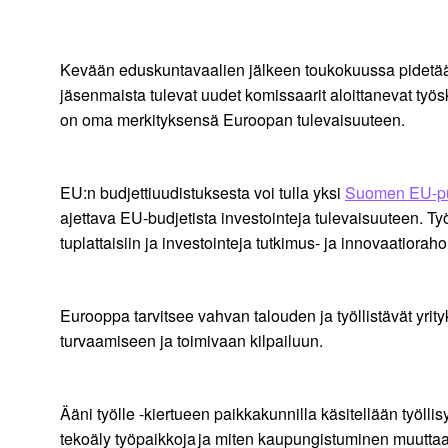
Kevään eduskuntavaalien jälkeen toukokuussa pidetään
jäsenmaista tulevat uudet komissaarit aloittanevat t
on oma merkityksensä Euroopan tulevaisuuteen.
EU:n budjettiuudistuksesta voi tulla yksi
Suomen EU-pu
ajettava EU-budjetista investointeja tulevaisuuteen. T
tuplattaisiin ja investointeja tutkimus- ja innovaatiorah
Eurooppa tarvitsee vahvan talouden ja työllistävät yr
turvaamiseen ja toimivaan kilpailuun.
Ääni työlle -kiertueen paikkakunnilla käsitellään työll
tekoäly työpaikkoja ja miten kaupungistuminen muutta