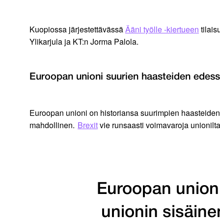
Kuopiossa järjestettävässä
Ääni työlle -kiertueen
tilai
Ylikarjula ja KT:n Jorma Palola.
Euroopan unioni suurien haasteiden edes
Euroopan unioni on historiansa suurimpien haasteiden 
mahdollinen.
Brexit
vie runsaasti voimavaroja unionilta
Euroopan unioni
unionin sisäine