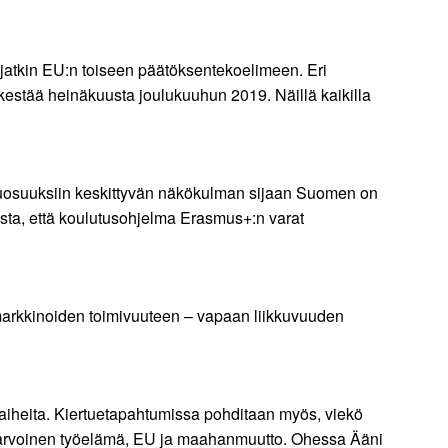
jatkin EU:n toiseen päätöksentekoelimeen. Eri
estää heinäkuusta joulukuuhun 2019. Näillä kaikilla
osuuksiin keskittyvän näkökulman sijaan Suomen on
usta, että koulutusohjelma Erasmus+:n varat
ämarkkinoiden toimivuuteen – vapaan liikkuvuuden
ä aiheita. Kiertuetapahtumissa pohditaan myös, viekö
sa-arvoinen työelämä, EU ja maahanmuutto. Ohessa Ääni