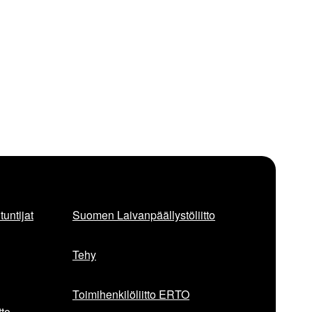
untijat
Suomen Laivanpäällystöliitto
Tehy
Toimihenkilöliitto ERTO
to