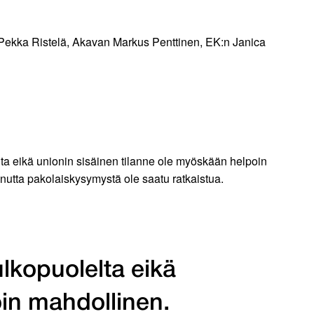
Pekka Ristelä, Akavan Markus Penttinen, EK:n Janica
ta eikä unionin sisäinen tilanne ole myöskään helpoin
anutta pakolaiskysymystä ole saatu ratkaistua.
lkopuolelta eikä
oin mahdollinen.