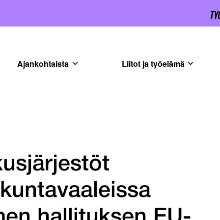
Ajankohtaista
Liitot ja työelämä
usjärjestöt
kuntavaaleissa
en hallituksen EU-