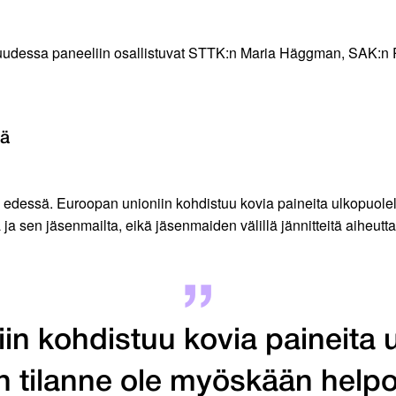
suudessa paneeliin osallistuvat STTK:n Maria Häggman, SAK:n 
sä
edessä. Euroopan unioniin kohdistuu kovia paineita ulkopuolel
 ja sen jäsenmailta, eikä jäsenmaiden välillä jännitteitä aiheutt
in kohdistuu kovia paineita u
n tilanne ole myöskään help