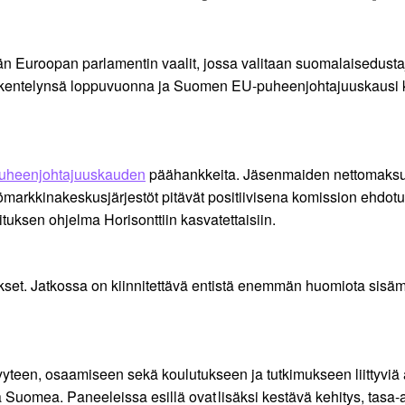
 Euroopan parlamentin vaalit, jossa valitaan suomalaisedusta
yöskentelynsä loppuvuonna ja Suomen EU-puheenjohtajuuskausi k
heenjohtajuuskauden
päähankkeita. Jäsenmaiden nettomaksu
yömarkkinakeskusjärjestöt pitävät positiivisena komission ehdot
oituksen ohjelma Horisonttiin kasvatettaisiin.
itykset. Jatkossa on kiinnitettävä entistä enemmän huomiota sis
isyyteen, osaamiseen sekä koulutukseen ja tutkimukseen liittyvi
a Suomea. Paneeleissa esillä ovat lisäksi kestävä kehitys, ta