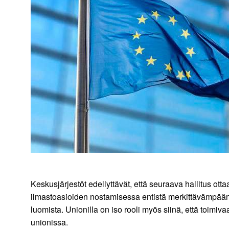
Keskusjärjestöt edellyttävät, että seuraava hallitus ot
ilmastoasioiden nostamisessa entistä merkittävämpään 
luomista. Unionilla on iso rooli myös siinä, että toi
unionissa.