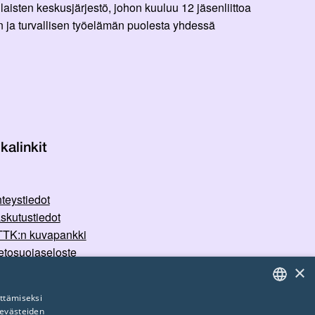
aisten keskusjärjestö, johon kuuluu 12 jäsenliittoa
 ja turvallisen työelämän puolesta yhdessä
kalinkit
teystiedot
skutustiedot
TK:n kuvapankki
etosuojaseloste
×
rvallisemman tilan periaatteet
ttämiseksi
 evästeiden
FINNISH