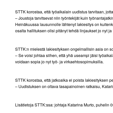
STTK korostaa, että työaikalain uudistus tarvitaan, jot
– Joustoja tarvitsevat niin työntekijät kuin työnantaja
Heinäkuussa lausunnolle lähtenyt lakiesitys on kuitenk
osalta hallituksen olisi pitänyt tehdä linjaukset jo nyt j
STTK:n mielestä lakiesityksen ongelmallisin asia on so
– Se voisi johtaa siihen, että yhä useampi jäisi työaik
voidaan sopia jo nyt työ- ja virkaehtosopimuksilla.
STTK korostaa, että jatkoaika ei poista lakiesityksen 
– Uudistuksen on oltava tasapainoinen ratkaisu, Katarin
Lisätietoja STTK:ssa: johtaja Katarina Murto, puhelin 