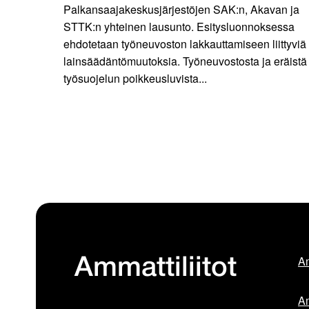
Palkansaajakeskusjärjestöjen SAK:n, Akavan ja
STTK:n yhteinen lausunto. Esitysluonnoksessa
ehdotetaan työneuvoston lakkauttamiseen liittyviä
lainsäädäntömuutoksia. Työneuvostosta ja eräistä
työsuojelun poikkeusluvista...
Am
Ammattiliitot
Am