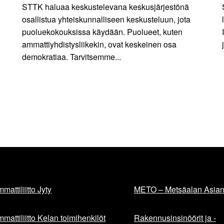
STTK haluaa keskustelevana keskusjärjestönä
osallistua yhteiskunnalliseen keskusteluun, jota
puoluekokouksissa käydään. Puolueet, kuten
ammattiyhdistysliikekin, ovat keskeinen osa
demokratiaa. Tarvitsemme...
mattiliitto Jyty
METO – Metsäalan Asiant
mattiliitto Kelan toimihenkilöt
Rakennusinsinöörit ja -