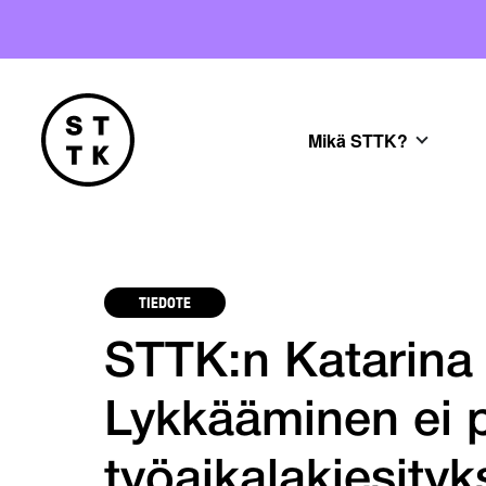
Mikä STTK?
TIEDOTE
STTK:n Katarina
Lykkääminen ei 
työaikalakiesity