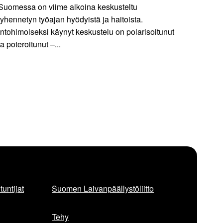
Suomessa on viime aikoina keskusteltu
lyhennetyn työajan hyödyistä ja haitoista.
Intohimoiseksi käynyt keskustelu on polarisoitunut
ja poteroitunut –...
untijat
Suomen Laivanpäällystöliitto
Tehy