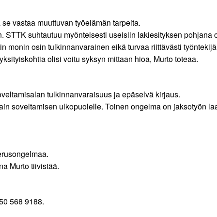
ta se vastaa muuttuvan työelämän tarpeita.
tkin. STTK suhtautuu myönteisesti useisiin lakiesityksen pohjana 
in monin osin tulkinnanvarainen eikä turvaa riittävästi työntek
a yksityiskohtia olisi voitu syksyn mittaan hioa, Murto toteaa.
veltamisalan tulkinnanvaraisuus ja epäselvä kirjaus.
alain soveltamisen ulkopuolelle. Toinen ongelma on jaksotyön laaj
perusongelmaa.
a Murto tiivistää.
050 568 9188.