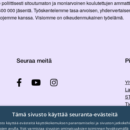
oliittisesti sitoutumaton ja moniarvoinen koulutettujen ammattil
 400 000 jäsentä. Työskentelemme tasa-arvoisen, yhdenvertaisen
ittojemme kanssa. Visiomme on oikeudenmukainen työelämä.
Seuraa meitä
Pi
Yh
La
ST
Ti
Tu
Tämä sivusto käyttää seuranta-evästeitä
sto käyttää evästeitä käyttökokemuksen parantamiseksi ja sivuston jatkokehi
stojen avulla. Voit varmistaa sivuston ominaisuuksien toiminnan hyväksymällä