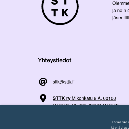
Olemme p
ja noin
jäsenli
Yhteystiedot
sttk@sttk.fi
STTK ry
Mikonkatu 8 A, 00100
Helsinki, PL 421, 00101 Helsinki
Tämä sivu
kävijätila