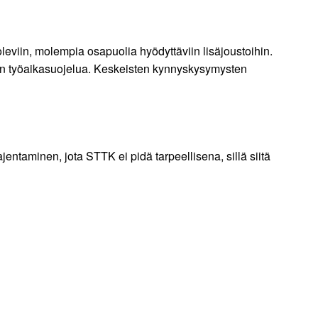
oleviin, molempia osapuolia hyödyttäviin lisäjoustoihin.
ijän työaikasuojelua. Keskeisten kynnyskysymysten
entaminen, jota STTK ei pidä tarpeellisena, sillä siitä