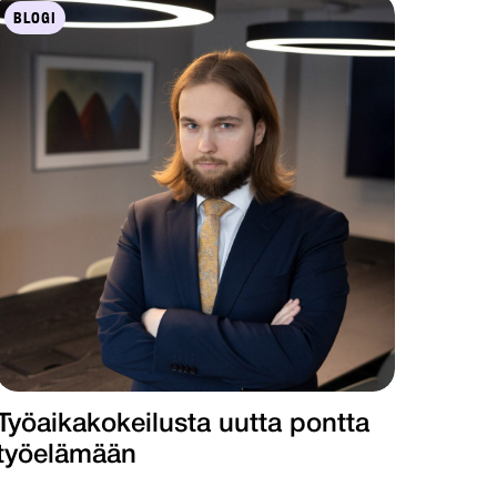
BLOGI
Työaikakokeilusta uutta pontta
työelämään