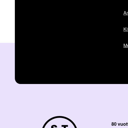
Am
Ki
Me
80 vuot