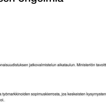
konaisuudistuksen jatkovalmistelun aikataulun. Ministeriön tavo
a työmarkkinoiden sopimuskierrosta, jos keskeisten kysymysten o
oi.