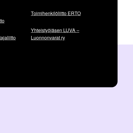
Toimihenkilöliitto ERTO
to
Yhteistyöjäsen LUVA –
jaliitto
Luonnonvarat ry