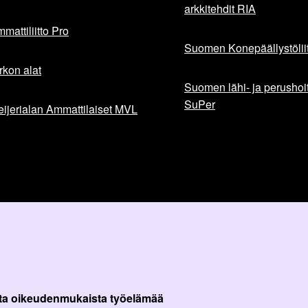
arkkitehdit RIA
mattiliitto Pro
Suomen Konepäällystöliit
rkon alat
Suomen lähi- ja perushoita
SuPer
ijerialan Ammattilaiset MVL
ta oikeudenmukaista työelämää