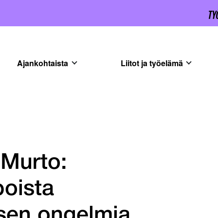
Ajankohtaista
Liitot ja työelämä
 Murto:
poista
ksen ongelmia