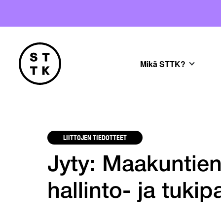
Mikä STTK?
LIITTOJEN TIEDOTTEET
Jyty: Maakuntien 
hallinto- ja tukip