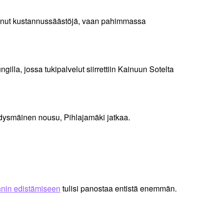
tuonut kustannussäästöjä, vaan pahimmassa
lla, jossa tukipalvelut siirrettiin Kainuun Sotelta
hdysmäinen nousu, Pihlajamäki jatkaa.
nnin edistämiseen
tulisi panostaa entistä enemmän.