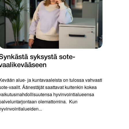
Synkästä syksystä sote-
vaalikevääseen
Kevään alue- ja kuntavaaleista on tulossa vahvasti
sote-vaalit. Äänestäjät saattavat kuitenkin kokea
vaikutusmahdollisuutensa hyvinvointialueensa
palveluntarjontaan olemattomina. Kun
hyvinvointialueiden...