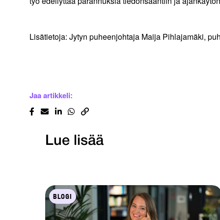
työ edellyttää parannuksia tiedonsaantiin ja ajankäytö
Lisätietoja: Jytyn puheenjohtaja Maija Pihlajamäki, puh
Jaa artikkeli:
Lue lisää
BLOGI