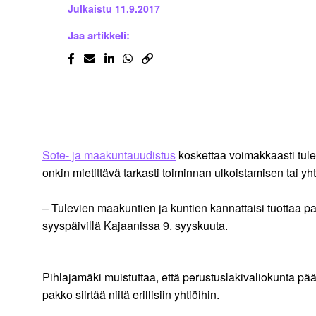
Julkaistu
11.9.2017
Jaa artikkeli:
Sote- ja maakuntauudistus
koskettaa voimakkaasti tulev
onkin mietittävä tarkasti toiminnan ulkoistamisen tai y
– Tulevien maakuntien ja kuntien kannattaisi tuottaa pa
syyspäivillä Kajaanissa 9. syyskuuta.
Pihlajamäki muistuttaa, että perustuslakivaliokunta päätt
pakko siirtää niitä erillisiin yhtiöihin.