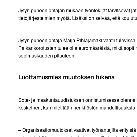
Jytyn puheenjohtajan mukaan työntekijät tarvitsevat ja
tietojärjestelmien myötä. Lisäksi on selvää, että koulut
Jytyn puheenjohtaja Maija Pihlajamäki vaatii tulevissa 
Palkankorotusten tulee olla euromääräisiä, mikä sopii 
sopimuskauden pituuteen.
Luottamusmies muutoksen tukena
Sote- ja maakuntauudistuksen onnistumisessa olennais
keskeinen, kun mietitään henkilöstön mahdollisuuksia 
– Organisaatiomuutokset vaativat työnantajilta erityis