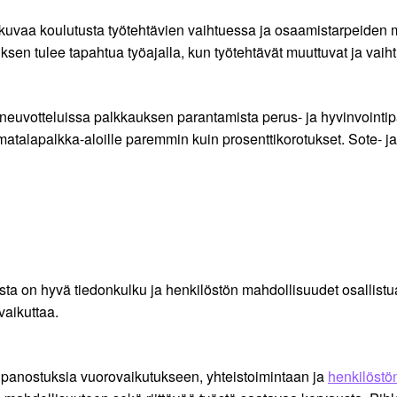
tkuvaa koulutusta työtehtävien vaihtuessa ja osaamistarpeiden m
uksen tulee tapahtua työajalla, kun työtehtävät muuttuvat ja vaih
neuvotteluissa palkkauksen parantamista perus- ja hyvinvointipalv
matalapalkka-aloille paremmin kuin prosenttikorotukset. Sote- j
ta on hyvä tiedonkulku ja henkilöstön mahdollisuudet osallist
vaikuttaa.
iä panostuksia vuorovaikutukseen, yhteistoimintaan ja
henkilöstö