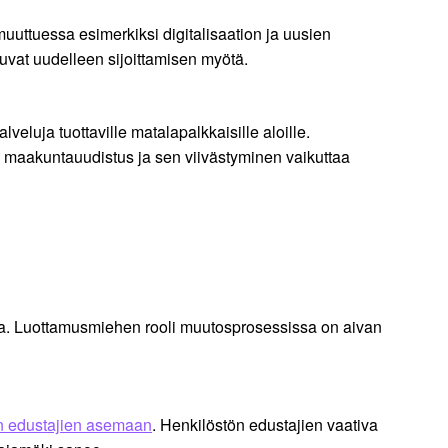
uuttuessa esimerkiksi digitalisaation ja uusien
tuvat uudelleen sijoittamisen myötä.
eluja tuottaville matalapalkkaisille aloille.
a maakuntauudistus ja sen viivästyminen vaikuttaa
ua. Luottamusmiehen rooli muutosprosessissa on aivan
n edustajien asemaan
. Henkilöstön edustajien vaativa