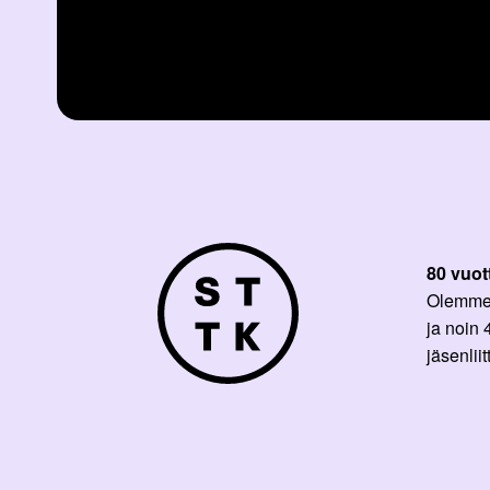
80 vuot
Olemme p
ja noin
jäsenli