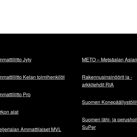
mattiliitto Jyty
METO – Metsäalan Asiant
mattiliitto Kelan toimihenkilöt
Rakennusinsinöörit ja -
arkkitehdit RIA
mattiliitto Pro
Suomen Konepäällystöliit
rkon alat
Suomen lähi- ja perushoita
SuPer
ijerialan Ammattilaiset MVL