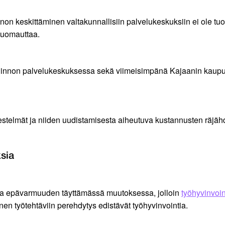
on keskittäminen valtakunnallisiin palvelukeskuksiin ei ole 
huomauttaa.
llinnon palvelukeskuksessa sekä viimeisimpänä Kajaanin kaupungi
jestelmät ja niiden uudistamisesta aiheutuva kustannusten räjä
sia
 ja epävarmuuden täyttämässä muutoksessa, jolloin
työhyvinvoi
nen työtehtäviin perehdytys edistävät työhyvinvointia.