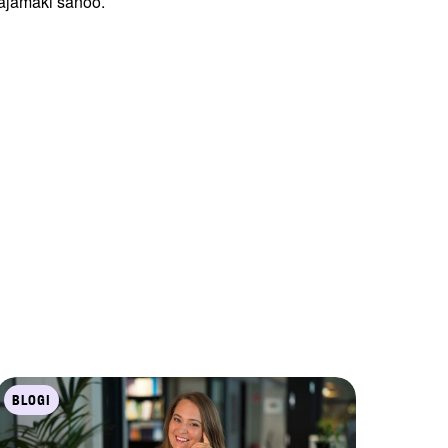
lajamäki sanoo.
BLOGI