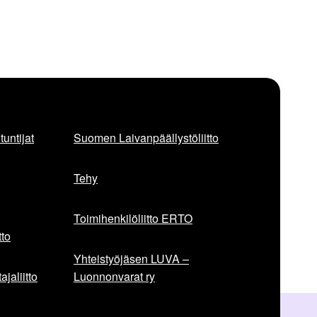
untijat
Suomen Laivanpäällystöliitto
Tehy
Toimihenkilöliitto ERTO
to
Yhteistyöjäsen LUVA –
jaliitto
Luonnonvarat ry