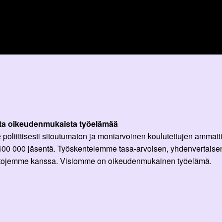
ta oikeudenmukaista työelämää
oliittisesti sitoutumaton ja moniarvoinen koulutettujen ammattil
 400 000 jäsentä. Työskentelemme tasa-arvoisen, yhdenvertaisen
ittojemme kanssa. Visiomme on oikeudenmukainen työelämä.