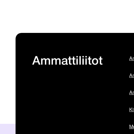
Am
Ammattiliitot
Am
Am
Ki
Me