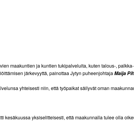
ien maakuntien ja kuntien tukipalveluita, kuten talous-, palkka-
htiöittämisen järkevyyttä, painottaa Jytyn puheenjohtaja
Maija Pi
lvelunsa yhteisesti niin, että työpaikat säilyvät oman maakunnan 
i kesäkuussa yksiselitteisesti, että maakunnalla tulee olla oikeu