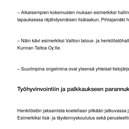
– Aikaisempien kokemusten mukaan esimerkiksi hallinn
tapauksessa räjähdysmäisen lisälaskun, Pihlajamäki 
– Näin kävi esimerkiksi Valtion talous- ja henkilöstöha
Kunnan Taitoa Oy:lle.
– Suurimpina ongelmina ovat yleensä yhteiset tietojär
Työhyvinvointiin ja palkkaukseen parannuk
Henkilöstön jaksamista koetellaan pitkään jatkuvassa
Esimerkiksi lisä- ja täydennyskoulutus sekä perusteelli