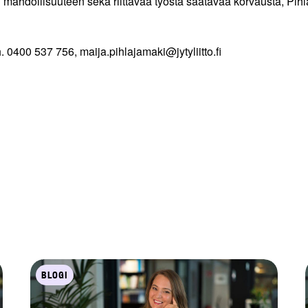
n mahdollisuuteen sekä riittävää työstä saatavaa korvausta, Pih
. 0400 537 756, maija.pihlajamaki@jytyliitto.fi
BLOGI