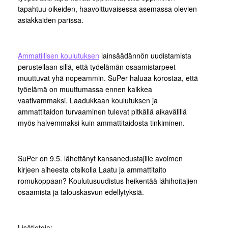
tapahtuu oikeiden, haavoittuvaisessa asemassa olevien
asiakkaiden parissa.
Ammatillisen koulutuksen
lainsäädännön uudistamista
perustellaan sillä, että työelämän osaamistarpeet
muuttuvat yhä nopeammin. SuPer haluaa korostaa, että
työelämä on muuttumassa ennen kaikkea
vaativammaksi. Laadukkaan koulutuksen ja
ammattitaidon turvaaminen tulevat pitkällä aikavälillä
myös halvemmaksi kuin ammattitaidosta tinkiminen.
SuPer on 9.5. lähettänyt kansanedustajille avoimen
kirjeen aiheesta otsikolla Laatu ja ammattitaito
romukoppaan? Koulutusuudistus heikentää lähihoitajien
osaamista ja talouskasvun edellytyksiä.
Lisätietoja: