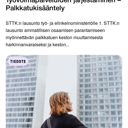
Työvoimapalveluiden järjestäminen –
Palkkatukisääntely
STTK:n lausunto työ- ja elinkeinoministeriölle 1. STTK:n
lausunto ammatillisen osaamisen parantamiseen
myönnettävän palkkatuen keston muuttamisesta
harkinnanvaraiseksi ja keston...
TIEDOTE