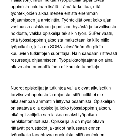
oppimista halutaan lisätä. Tämä tarkoittaa, että
työntekijöiden aikaa menee entistä enemmän
ohjaamiseen ja arviointiin. Työntekijät ovat koko ajan
vastuussa asiakkaan ja potilaan hyvästä ja turvallisesta
hoidosta, vaikka opiskelija tekisikin työn. SuPer vaatii,
että työssäoppimisjaksoista maksetaan kaikille niille
työpaikoille, joilla on SORA-lainsäädännön piiriin
kuuluvien tutkintojen suorittajia. Näin saadaan riittävästi
resursseja ohjaamiseen. Työpaikkaohjaajana on aina
oltava alan ammattilainen eli koulutettu hoitaja.
Nuoret opiskelijat ja tutkintoa vailla olevat aikuisetkin
tarvitsevat opetusta ja ohjausta, sillä heillä ei ole
aikaisempaa ammattiin liittyvää osaamista. Opiskelijan
on saatava olla opiskelija koko työssäoppimisjakson,
eikä opiskelijoita saa laskea osaksi työpaikan
henkilöstömitoitusta. Opiskelijalla on myös oltava
riittävät perustiedot ja -taidot hallussaan ennen
työpaikalla tapahtuvaa oppimista, sillä oppiminen