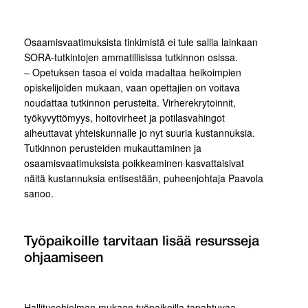
Osaamisvaatimuksista tinkimistä ei tule sallia lainkaan
SORA-tutkintojen ammatillisissa tutkinnon osissa.
– Opetuksen tasoa ei voida madaltaa heikoimpien
opiskelijoiden mukaan, vaan opettajien on voitava
noudattaa tutkinnon perusteita. Virherekrytoinnit,
työkyvyttömyys, hoitovirheet ja potilasvahingot
aiheuttavat yhteiskunnalle jo nyt suuria kustannuksia.
Tutkinnon perusteiden mukauttaminen ja
osaamisvaatimuksista poikkeaminen kasvattaisivat
näitä kustannuksia entisestään, puheenjohtaja Paavola
sanoo.
Työpaikoille tarvitaan lisää resursseja
ohjaamiseen
Hallitusohjelman mukaan työpaikoilla tapahtuvaa