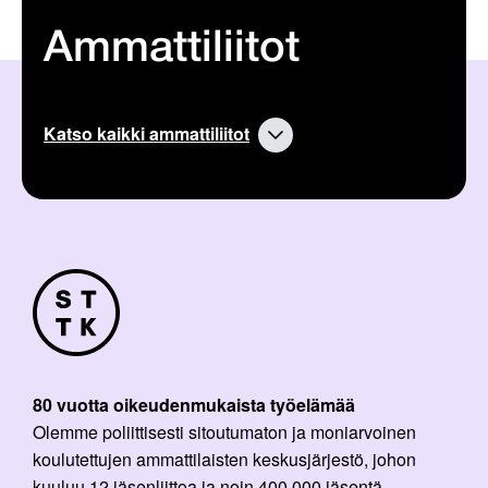
Ammattiliitot
Katso kaikki ammattiliitot
80 vuotta oikeudenmukaista työelämää
Olemme poliittisesti sitoutumaton ja moniarvoinen
koulutettujen ammattilaisten keskusjärjestö, johon
kuuluu 12 jäsenliittoa ja noin 400 000 jäsentä.