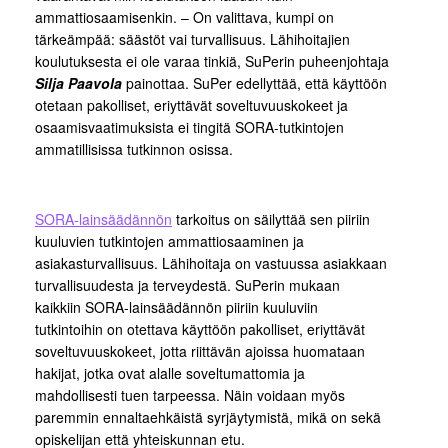
ammattiosaamisenkin. – On valittava, kumpi on
tärkeämpää: säästöt vai turvallisuus. Lähihoitajien
koulutuksesta ei ole varaa tinkiä, SuPerin puheenjohtaja
Silja Paavola
painottaa. SuPer edellyttää, että käyttöön
otetaan pakolliset, eriyttävät soveltuvuuskokeet ja
osaamisvaatimuksista ei tingitä SORA-tutkintojen
ammatillisissa tutkinnon osissa.
SORA-lainsäädännön
tarkoitus on säilyttää sen piiriin
kuuluvien tutkintojen ammattiosaaminen ja
asiakasturvallisuus. Lähihoitaja on vastuussa asiakkaan
turvallisuudesta ja terveydestä. SuPerin mukaan
kaikkiin SORA-lainsäädännön piiriin kuuluviin
tutkintoihin on otettava käyttöön pakolliset, eriyttävät
soveltuvuuskokeet, jotta riittävän ajoissa huomataan
hakijat, jotka ovat alalle soveltumattomia ja
mahdollisesti tuen tarpeessa. Näin voidaan myös
paremmin ennaltaehkäistä syrjäytymistä, mikä on sekä
opiskelijan että yhteiskunnan etu.