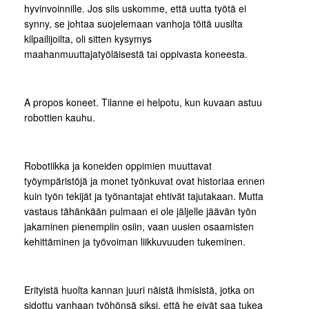
hyvinvoinnille. Jos siis uskomme, että uutta työtä ei
synny, se johtaa suojelemaan vanhoja töitä uusilta
kilpailijoilta, oli sitten kysymys
maahanmuuttajatyöläisestä tai oppivasta koneesta.
A propos koneet. Tilanne ei helpotu, kun kuvaan astuu
robottien kauhu.
Robotiikka ja koneiden oppimien muuttavat
työympäristöjä ja monet työnkuvat ovat historiaa ennen
kuin työn tekijät ja työnantajat ehtivät tajutakaan. Mutta
vastaus tähänkään pulmaan ei ole jäljelle jäävän työn
jakaminen pienempiin osiin, vaan uusien osaamisten
kehittäminen ja työvoiman liikkuvuuden tukeminen.
Erityistä huolta kannan juuri näistä ihmisistä, jotka on
sidottu vanhaan työhönsä siksi, että he eivät saa tukea