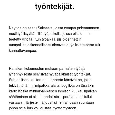
työntekijät.
Näyttöä on saatu Saksasta, jossa työajan pidentäminen
nosti työllisyyttä niillä työpaikoilla joissa oli aiemmin
teetetty ylitöitä. Kun työaikaa siis pidennettiin,
tuntipalkat laskennallisesti alenivat ja työllistämisestä tuli
kannattavampaa.
Ranskan kokemusten mukaan parhaiten työajan
lyhennyksestä selvisivät hyväpalkkaiset työntekijät.
Suhteellisesti eniten muutoksesta kärsivät ne, jotka
tekivät töitä minimipalkkarajalla. Logiikka on tässäkin
karu: Koska minimipalkkaisen ihmisen kuukausipalkan
säätäminen ei ollut mahdollista – perälauta oli tullut
vastaan – järjestelmä jousti siihen ainoaan suuntaan
johon se silloin voi joustaa, työttömyyteen.