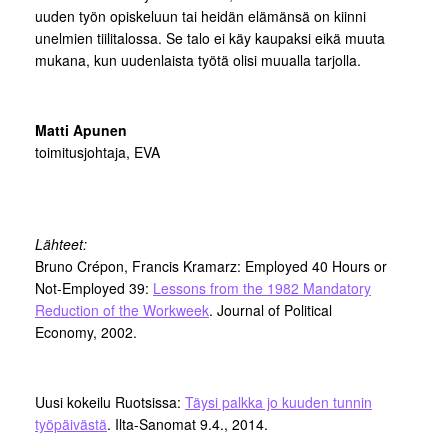
uuden työn opiskeluun tai heidän elämänsä on kiinni
unelmien tiilitalossa. Se talo ei käy kaupaksi eikä muuta
mukana, kun uudenlaista työtä olisi muualla tarjolla.
Matti Apunen
toimitusjohtaja, EVA
Lähteet:
Bruno Crépon, Francis Kramarz: Employed 40 Hours or
Not-Employed 39:
Lessons from the 1982 Mandatory
Reduction of the Workweek
. Journal of Political
Economy, 2002.
Uusi kokeilu Ruotsissa:
Täysi palkka jo kuuden tunnin
työpäivästä
. Ilta-Sanomat 9.4., 2014.