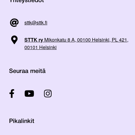
Yhteystiedot
sttk@sttk.fi
STTK ry
Mikonkatu 8 A, 00100 Helsinki, PL 421,
00101 Helsinki
Seuraa meitä
Pikalinkit