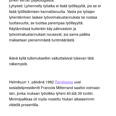
jonkin verran psykologiasta.
Lyhyesti: Lyhennetty työaika ei lisää työllisyyttä, jos se ei
lisää työllistämisen kannattavuutta. Vasta jos työajan
lyhentäminen laskee työvoimakustannuksia tai nostaa
tuottavuutta, se tuottaa parempaa työllisyyttä.
Käytännössä kuitenkin käy päinvastoin ja
työvoimakustannukset nousevat, jos sama palkka
maksetaan pienemmästä tuntimäärästä.
Ikävä kyllä tutkimuksetkin vaikuttaisivat tukevan tätä
näkemystä.
Helmikuun 1. päivänä 1982
Ranskassa
uusi
sosialistipresidentti Francois Mitterrand saattoi voimaan
lain, jonka mukaan työviikko lyheni 40:stä 39 tuntiin.
Minimipalkkaa oli myös nostettu hiukan aikaisemmin
viidellä prosentilla.