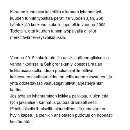
Kiirunan kunnassa kokeiltiin aikanaan lyhennettyä
kuuden tunnin työaikaa peräti 16 vuoden ajan. 250
työntekijää koskenut kokeilu lopetettiin vuonna 2005.
Todettiin, että kuuden tunnin työpäivällä ei ollut
merkittäviä terveysvaikutuksia.
Vuonna 2015 kokeilu otettiin uusiksi göteborgilaisessa
vanhainkodissa ja Sahlgrenskan yliopistosairaalan
leikkausosastolla. Idean puolustajat ilmoittivat
kokeeseen osallistuneiden onnellisuuden kasvaneen, ja
yhtä odotettavasti vastustajat pitivät järjestelyä liian
kalliina.
Jos työajan lyhentäminen leikkaa palkkoja, luulen että
työn jakamisen kannatus putoaa dramaattisesti.
Pienituloisella ihmisellä taloudellinen liikkumavara on
hyvin kapea, ja pienikin ansiotason pudotus on nopeasti
kestämätön.