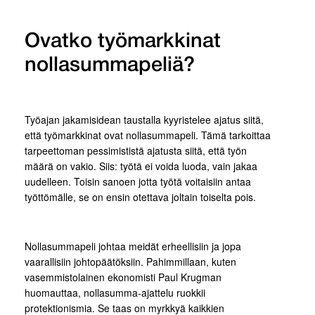
Ovatko työmarkkinat
nollasummapeliä?
Työajan jakamisidean taustalla kyyristelee ajatus siitä,
että työmarkkinat ovat nollasummapeli. Tämä tarkoittaa
tarpeettoman pessimististä ajatusta siitä, että työn
määrä on vakio. Siis: työtä ei voida luoda, vain jakaa
uudelleen. Toisin sanoen jotta työtä voitaisiin antaa
työttömälle, se on ensin otettava joltain toiselta pois.
Nollasummapeli johtaa meidät erheellisiin ja jopa
vaarallisiin johtopäätöksiin. Pahimmillaan, kuten
vasemmistolainen ekonomisti Paul Krugman
huomauttaa, nollasumma-ajattelu ruokkii
protektionismia. Se taas on myrkkyä kaikkien