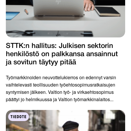
STTK:n hallitus: Julkisen sektorin
henkilöstö on palkkansa ansainnut
ja sovitun täytyy pitää
Työmarkkinoiden neuvottelukierros on edennyt varsin
vaihtelevasti teollisuuden työehtosopimusratkaisujen
syntymisen jälkeen. Valtion työ- ja virkaehtosopimus
päättyi jo helmikuussa ja Valtion työmarkkinalaitos...
TIEDOTE