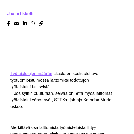
Jaa artikkeli:
Työtaistelujen määrän
sijasta on keskusteltava
työtuomioistuimessa laittomiksi todettujen
työtaisteluiden syistä.
– Jos syihin puututaan, selvää on, että myös laittomat
työtaistelut vähenevät, STTK:n johtaja Katarina Murto
uskoo.
Merkittävä osa laittomista työtaisteluista liittyy
yhteistoimintamenettelyihin ja erityisesti työvoiman