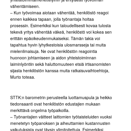
vähentämiseen.
– Kun työvoimaa aiotaan vähentää, henkilöstö reagoi
ennen kaikkea tapaan, jolla työnantaja hoitaa
prosessin. Esimerkiksi kun taloudellisesti kovaa tulosta
tekevä yritys vähentää väkeä, henkilöstö voi kokea sen
erittäin epäoikeudenmukaiseksi. Tämän takia voi
tapahtua hyvin lyhytkestoisia ulosmarsseja tai muita
mielenilmaisuja. Ne ovat henkilöstön reagointia
huonoon johtamiseen ja aidon yhteistoiminnan
laiminlyöntiin sekä haluttomuuteen etsiä irtisanomisten
sijasta henkilöstön kanssa muita ratkaisuvaihtoehtoja,
Murto toteaa.
STTK:n barometrin perusteella luottamuspula ja heikko
tiedonsaanti ovat henkilöstön edustajien mukaan
merkittävä ongelma työpaikoilla.
– Työnantajien väitteet laittomien työtaisteluiden vuoksi
menetetyn työpanoksen ja aiheuttamien kustannusten
vaikutuksista ovat täysin ylimitoitettuja. Esimerkiksi