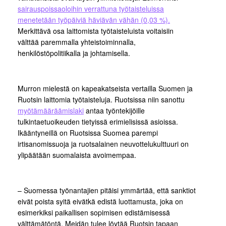
sairauspoissaoloihin verrattuna työtaisteluissa
menetetään työpäiviä häviävän vähän (0,03 %).
Merkittävä osa laittomista työtaisteluista voitaisiin
välttää paremmalla yhteistoiminnalla,
henkilöstöpolitiikalla ja johtamisella.
Murron mielestä on kapeakatseista vertailla Suomen ja
Ruotsin laittomia työtaisteluja. Ruotsissa niin sanottu
myötämääräämislaki
antaa työntekijöille
tulkintaetuoikeuden tietyissä erimielisissä asioissa.
Ikääntyneillä on Ruotsissa Suomea parempi
irtisanomissuoja ja ruotsalainen neuvottelukulttuuri on
ylipäätään suomalaista avoimempaa.
– Suomessa työnantajien pitäisi ymmärtää, että sanktiot
eivät poista syitä eivätkä edistä luottamusta, joka on
esimerkiksi paikallisen sopimisen edistämisessä
välttämätöntä. Meidän tulee löytää Ruotsin tapaan