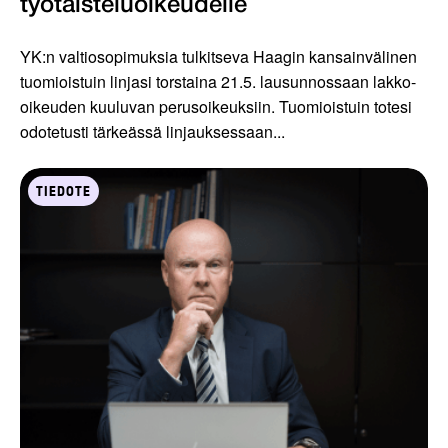
työtaisteluoikeudelle
YK:n valtiosopimuksia tulkitseva Haagin kansainvälinen
tuomioistuin linjasi torstaina 21.5. lausunnossaan lakko-
oikeuden kuuluvan perusoikeuksiin. Tuomioistuin totesi
odotetusti tärkeässä linjauksessaan...
TIEDOTE