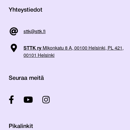
Yhteystiedot
sttk@sttk.fi
STTK ry
Mikonkatu 8 A, 00100 Helsinki, PL 421,
00101 Helsinki
Seuraa meitä
Pikalinkit