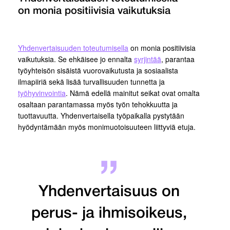
on monia positiivisia vaikutuksia
Yhdenvertaisuuden toteutumisella
on monia positiivisia
vaikutuksia. Se ehkäisee jo ennalta
syrjintää
, parantaa
työyhteisön sisäistä vuorovaikutusta ja sosiaalista
ilmapiiriä sekä lisää turvallisuuden tunnetta ja
työhyvinvointia
. Nämä edellä mainitut seikat ovat omalta
osaltaan parantamassa myös työn tehokkuutta ja
tuottavuutta. Yhdenvertaisella työpaikalla pystytään
hyödyntämään myös monimuotoisuuteen liittyviä etuja.
Yhdenvertaisuus on
perus- ja ihmisoikeus,