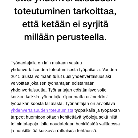
toteutuminen tarkoittaa,
että ketään ei syrjitä
millään perusteella.
Työnantajalla on lain mukaan vastuu
yhdenvertaisuuden toteutumisesta työpaikalla. Vuoden
2015 alusta voimaan tullut uusi yhdenvertaisuuslaki
velvoittaa jokaisen työnantajan edistämään
yhdenvertaisuutta. Työnantajan edistämisvelvoite
koskee kaikkia työnantajia riippumatta esimerkiksi
työpaikan koosta tai alasta. Työnantajan on arvioitava
yhdenvertaisuuden toteutumista
työpaikalla ja työpaikan
tarpeet huomioon ottaen kehitettävä työoloja sekä niitä
toimintatapoja, joita noudatetaan henkilöstöä valittaessa
ja henkilöstöä koskevia ratkaisuja tehtäessä.