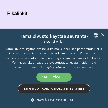
Pikalinkit
Yhteystiedot
×
Tämä sivusto käyttää seuranta-
Laskutustiedot
evästeitä
STTK:n kuvapankki
FINNISH
Tietosuojaseloste
Tämä sivusto käyttää evästeitä käyttökokemuksen parantamiseksi ja
sivuston jatkokehittämiseksi kävijätilastojen avulla. Voit varmistaa
Turvallisemman tilan periaatteet
ENGLISH
sivuston ominaisuuksien toiminnan hyväksymällä evästeiden käytön.
Voit myös lukea lisätietoja evästeistä, tai estää muiden kuin
SWEDISH
pakollisten evästeiden hyödyntämisen.
Tietosuojaseloste
SALLI EVÄSTEET
ESTÄ MUUT KUIN PAKOLLISET EVÄSTEET
© 2026
STTK.
Made with ❤ by
Avoin.Systems
NÄYTÄ YKSITYISKOHDAT