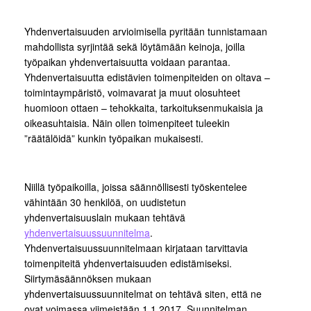
Yhdenvertaisuuden arvioimisella pyritään tunnistamaan
mahdollista syrjintää sekä löytämään keinoja, joilla
työpaikan yhdenvertaisuutta voidaan parantaa.
Yhdenvertaisuutta edistävien toimenpiteiden on oltava –
toimintaympäristö, voimavarat ja muut olosuhteet
huomioon ottaen – tehokkaita, tarkoituksenmukaisia ja
oikeasuhtaisia. Näin ollen toimenpiteet tuleekin
”räätälöidä” kunkin työpaikan mukaisesti.
Niillä työpaikoilla, joissa säännöllisesti työskentelee
vähintään 30 henkilöä, on uudistetun
yhdenvertaisuuslain mukaan tehtävä
yhdenvertaisuussuunnitelma
.
Yhdenvertaisuussuunnitelmaan kirjataan tarvittavia
toimenpiteitä yhdenvertaisuuden edistämiseksi.
Siirtymäsäännöksen mukaan
yhdenvertaisuussuunnitelmat on tehtävä siten, että ne
ovat voimassa viimeistään 1.1.2017. Suunnitelman