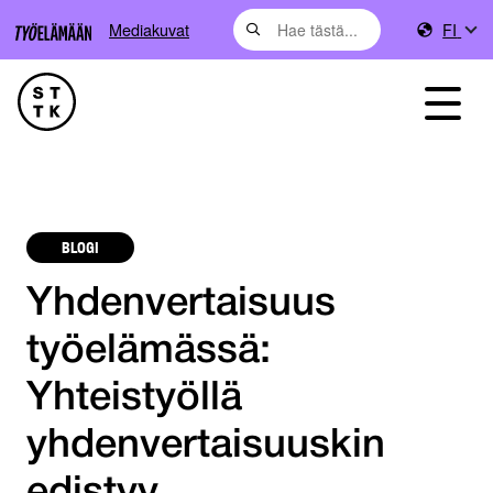
Mediakuvat
FI
BLOGI
Yhdenvertaisuus
työelämässä:
Yhteistyöllä
yhdenvertaisuuskin