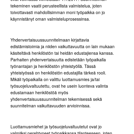
tekeminen vaatii perusteellista valmistelua, joten
toivottavasti mahdollisimman moni työpaikka on jo
käynnistänyt oman valmisteluprosessinsa.
Yhdenvertaisuussuunnitelmaan kirjattavia
edistämistoimia ja niiden vaikuttavuutta on lain mukaan
käsiteltävä henkilöstön tai heidän edustajiensa kanssa.
Parhaiten yhdenvertaisuutta edistetään työpaikalla
työnantajan ja henkilöstön yhteistyöllä. Tässä
yhteistyössä on henkilöstön edustajilla tärkeä rooli.
Mikäli työpaikalla on valittu luottamusmies ja/tai
työsuojeluvaltuutettu, ovat he usein luonteva valinta
edustamaan henkilöstöä myös
yhdenvertaisuussuunnitelman tekemisessä sekä
suunnitelman vaikuttavuuden arvioinnissa.
Luottamusmiehet ja työsuojeluvaltuutetut ovat jo
valmiiksi perehtyneet työpaikkansa tilanteeseen, joten