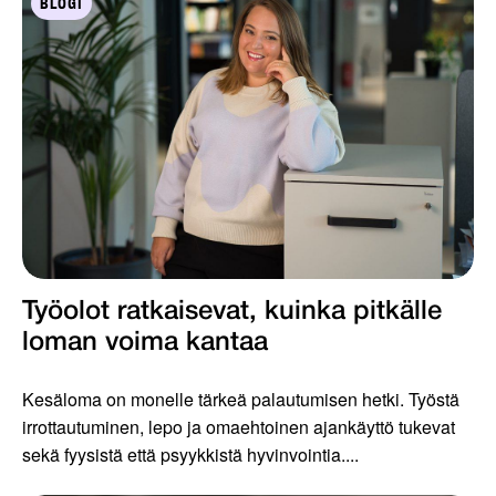
BLOGI
Työolot ratkaisevat, kuinka pitkälle
loman voima kantaa
Kesäloma on monelle tärkeä palautumisen hetki. Työstä
irrottautuminen, lepo ja omaehtoinen ajankäyttö tukevat
sekä fyysistä että psyykkistä hyvinvointia....