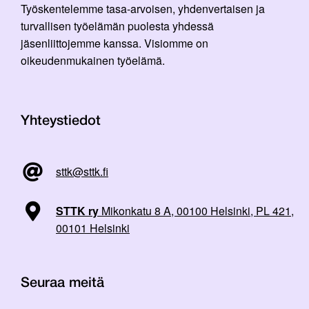
Työskentelemme tasa-arvoisen, yhdenvertaisen ja
turvallisen työelämän puolesta yhdessä
jäsenliittojemme kanssa. Visiomme on
oikeudenmukainen työelämä.
Yhteystiedot
sttk@sttk.fi
STTK ry
Mikonkatu 8 A, 00100 Helsinki, PL 421,
00101 Helsinki
Seuraa meitä