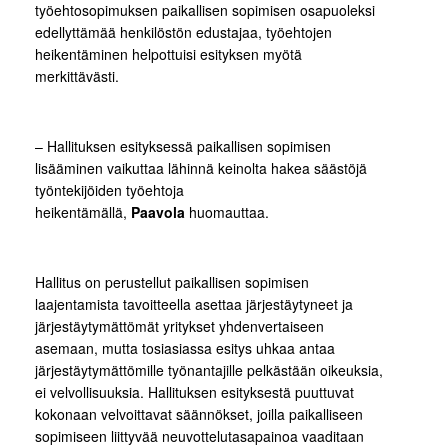
työehtosopimuksen paikallisen sopimisen osapuoleksi
edellyttämää henkilöstön edustajaa, työehtojen
heikentäminen helpottuisi esityksen myötä
merkittävästi.
– Hallituksen esityksessä paikallisen sopimisen
lisääminen vaikuttaa lähinnä keinolta hakea säästöjä
työntekijöiden työehtoja
heikentämällä,
Paavola
huomauttaa.
Hallitus on perustellut paikallisen sopimisen
laajentamista tavoitteella asettaa järjestäytyneet ja
järjestäytymättömät yritykset yhdenvertaiseen
asemaan, mutta tosiasiassa esitys uhkaa antaa
järjestäytymättömille työnantajille pelkästään oikeuksia,
ei velvollisuuksia. Hallituksen esityksestä puuttuvat
kokonaan velvoittavat säännökset, joilla paikalliseen
sopimiseen liittyvää neuvottelutasapainoa vaaditaan