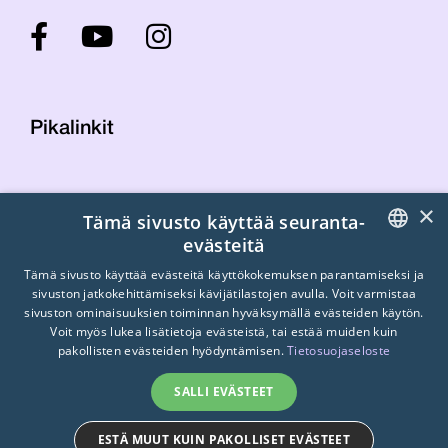
Pikalinkit
Yhteystiedot
×
Tämä sivusto käyttää seuranta-
Laskutustiedot
evästeitä
STTK:n kuvapankki
FINNISH
Tietosuojaseloste
Tämä sivusto käyttää evästeitä käyttökokemuksen parantamiseksi ja
sivuston jatkokehittämiseksi kävijätilastojen avulla. Voit varmistaa
Turvallisemman tilan periaatteet
ENGLISH
sivuston ominaisuuksien toiminnan hyväksymällä evästeiden käytön.
Voit myös lukea lisätietoja evästeistä, tai estää muiden kuin
SWEDISH
pakollisten evästeiden hyödyntämisen.
Tietosuojaseloste
SALLI EVÄSTEET
ESTÄ MUUT KUIN PAKOLLISET EVÄSTEET
© 2026
STTK.
Made with ❤ by
Avoin.Systems