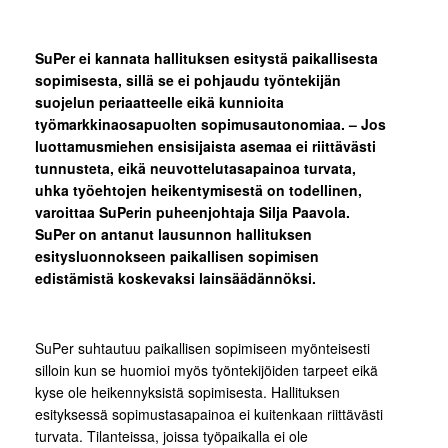
SuPer ei kannata hallituksen esitystä paikallisesta
sopimisesta, sillä se ei pohjaudu työntekijän
suojelun periaatteelle eikä kunnioita
työmarkkinaosapuolten sopimusautonomiaa. – Jos
luottamusmiehen ensisijaista asemaa ei riittävästi
tunnusteta, eikä neuvottelutasapainoa turvata,
uhka työehtojen heikentymisestä on todellinen,
varoittaa SuPerin puheenjohtaja Silja Paavola.
SuPer on antanut lausunnon hallituksen
esitysluonnokseen paikallisen sopimisen
edistämistä koskevaksi lainsäädännöksi.
SuPer suhtautuu paikallisen sopimiseen myönteisesti
silloin kun se huomioi myös työntekijöiden tarpeet eikä
kyse ole heikennyksistä sopimisesta. Hallituksen
esityksessä sopimustasapainoa ei kuitenkaan riittävästi
turvata. Tilanteissa, joissa työpaikalla ei ole