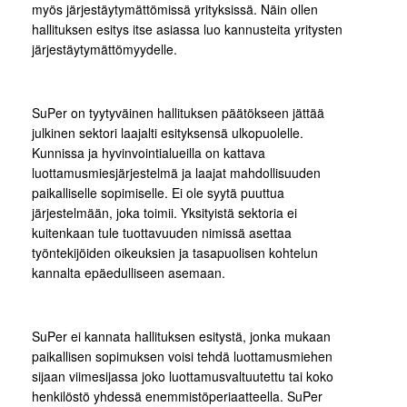
myös järjestäytymättömissä yrityksissä. Näin ollen
hallituksen esitys itse asiassa luo kannusteita yritysten
järjestäytymättömyydelle.
SuPer on tyytyväinen hallituksen päätökseen jättää
julkinen sektori laajalti esityksensä ulkopuolelle.
Kunnissa ja hyvinvointialueilla on kattava
luottamusmiesjärjestelmä ja laajat mahdollisuuden
paikalliselle sopimiselle. Ei ole syytä puuttua
järjestelmään, joka toimii. Yksityistä sektoria ei
kuitenkaan tule tuottavuuden nimissä asettaa
työntekijöiden oikeuksien ja tasapuolisen kohtelun
kannalta epäedulliseen asemaan.
SuPer ei kannata hallituksen esitystä, jonka mukaan
paikallisen sopimuksen voisi tehdä luottamusmiehen
sijaan viimesijassa joko luottamusvaltuutettu tai koko
henkilöstö yhdessä enemmistöperiaatteella. SuPer