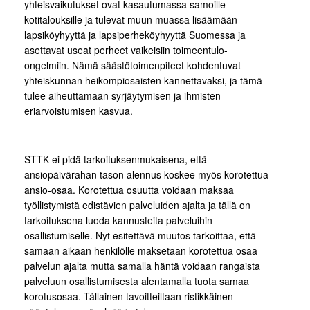
yhteisvaikutukset ovat kasautumassa samoille
kotitalouksille ja tulevat muun muassa lisäämään
lapsiköyhyyttä ja lapsiperheköyhyyttä Suomessa ja
asettavat useat perheet vaikeisiin toimeentulo-
ongelmiin. Nämä säästötoimenpiteet kohdentuvat
yhteiskunnan heikompiosaisten kannettavaksi, ja tämä
tulee aiheuttamaan syrjäytymisen ja ihmisten
eriarvoistumisen kasvua.
STTK ei pidä tarkoituksenmukaisena, että
ansiopäivärahan tason alennus koskee myös korotettua
ansio-osaa. Korotettua osuutta voidaan maksaa
työllistymistä edistävien palveluiden ajalta ja tällä on
tarkoituksena luoda kannusteita palveluihin
osallistumiselle. Nyt esitettävä muutos tarkoittaa, että
samaan aikaan henkilölle maksetaan korotettua osaa
palvelun ajalta mutta samalla häntä voidaan rangaista
palveluun osallistumisesta alentamalla tuota samaa
korotusosaa. Tällainen tavoitteiltaan ristikkäinen