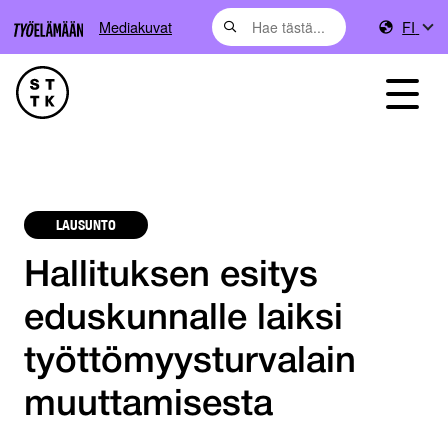
Mediakuvat
FI
LAUSUNTO
Hallituksen esitys
eduskunnalle laiksi
työttömyysturvalain
muuttamisesta