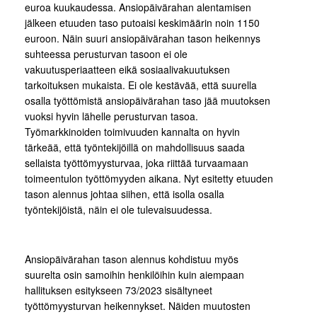
euroa kuukaudessa. Ansiopäivärahan alentamisen
jälkeen etuuden taso putoaisi keskimäärin noin 1150
euroon. Näin suuri ansiopäivärahan tason heikennys
suhteessa perusturvan tasoon ei ole
vakuutusperiaatteen eikä sosiaalivakuutuksen
tarkoituksen mukaista. Ei ole kestävää, että suurella
osalla työttömistä ansiopäivärahan taso jää muutoksen
vuoksi hyvin lähelle perusturvan tasoa.
Työmarkkinoiden toimivuuden kannalta on hyvin
tärkeää, että työntekijöillä on mahdollisuus saada
sellaista työttömyysturvaa, joka riittää turvaamaan
toimeentulon työttömyyden aikana. Nyt esitetty etuuden
tason alennus johtaa siihen, että isolla osalla
työntekijöistä, näin ei ole tulevaisuudessa.
Ansiopäivärahan tason alennus kohdistuu myös
suurelta osin samoihin henkilöihin kuin aiempaan
hallituksen esitykseen 73/2023 sisältyneet
työttömyysturvan heikennykset. Näiden muutosten