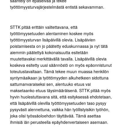
sääntely on epäselvää ja tekee
työttömyysturvajärjestelmästä entistä sekavamman.
STTK pitää erittäin valitettavana, että
työttömyysetuuden alentaminen koskee myös
työttömyysturvan lisäpäivillä olevia. Lisäpäivien
poistamisesta on jo päätetty eduskunnassa ja nyt tätä
aiemmin päätettyä kokonaisuutta esitetään
muutettavaksi merkittävällä tavalla. Lisäpäivillä olevia
koskeva esitetty uusi säännöstö on myös epäonnistunut
toteutustavaltaan. Tämä tekee muun muassa henkilön
syntymäaikaan ja työttömyyden alkuhetkeen sidottuna
sattumanvaraiseksi sen, alentuuko etuus vai
maksetaanko etuus täysimääräisenä. STTK pitää myös
hyvin huolestuttavana sitä, että esityksessä ehdotetaan,
että lisäpäivillä olevilla työttömyysetuuden taso pysyy
pysyvästi alennettuna, vaikka hän työllistyisikin työhön,
joka olisi työssäoloehdon täyttävää. Tämä asettaa
ihmisiä iän perusteella epäyhdenvertaiseen asemaan.