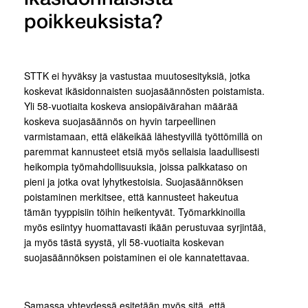
poikkeuksista?
STTK ei hyväksy ja vastustaa muutosesityksiä, jotka
koskevat ikäsidonnaisten suojasäännösten poistamista.
Yli 58-vuotiaita koskeva ansiopäivärahan määrää
koskeva suojasäännös on hyvin tarpeellinen
varmistamaan, että eläkeikää lähestyvillä työttömillä on
paremmat kannusteet etsiä myös sellaisia laadullisesti
heikompia työmahdollisuuksia, joissa palkkataso on
pieni ja jotka ovat lyhytkestoisia. Suojasäännöksen
poistaminen merkitsee, että kannusteet hakeutua
tämän tyyppisiin töihin heikentyvät. Työmarkkinoilla
myös esiintyy huomattavasti ikään perustuvaa syrjintää,
ja myös tästä syystä, yli 58-vuotiaita koskevan
suojasäännöksen poistaminen ei ole kannatettavaa.
Samassa yhteydessä esitetään myös sitä, että