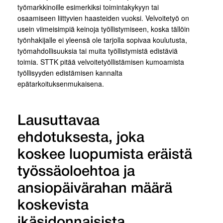
työmarkkinoille esimerkiksi toimintakykyyn tai
osaamiseen liittyvien haasteiden vuoksi. Velvoitetyö on
usein viimeisimpiä keinoja työllistymiseen, koska tällöin
työnhakijalle ei yleensä ole tarjolla sopivaa koulutusta,
työmahdollisuuksia tai muita työllistymistä edistäviä
toimia. STTK pitää velvoitetyöllistämisen kumoamista
työllisyyden edistämisen kannalta
epätarkoituksenmukaisena.
Lausuttavaa
ehdotuksesta, joka
koskee luopumista eräistä
työssäoloehtoa ja
ansiopäivärahan määrä
koskevista
ikäsidonnaisista