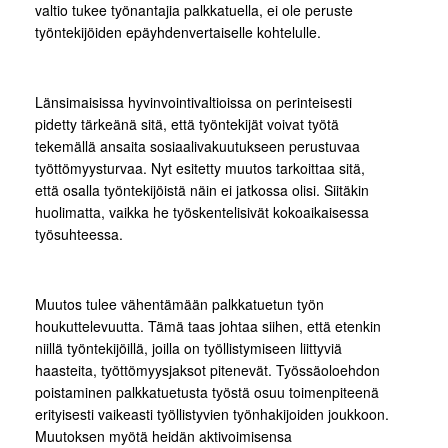
valtio tukee työnantajia palkkatuella, ei ole peruste
työntekijöiden epäyhdenvertaiselle kohtelulle.
Länsimaisissa hyvinvointivaltioissa on perinteisesti
pidetty tärkeänä sitä, että työntekijät voivat työtä
tekemällä ansaita sosiaalivakuutukseen perustuvaa
työttömyysturvaa. Nyt esitetty muutos tarkoittaa sitä,
että osalla työntekijöistä näin ei jatkossa olisi. Siitäkin
huolimatta, vaikka he työskentelisivät kokoaikaisessa
työsuhteessa.
Muutos tulee vähentämään palkkatuetun työn
houkuttelevuutta. Tämä taas johtaa siihen, että etenkin
niillä työntekijöillä, joilla on työllistymiseen liittyviä
haasteita, työttömyysjaksot pitenevät. Työssäoloehdon
poistaminen palkkatuetusta työstä osuu toimenpiteenä
erityisesti vaikeasti työllistyvien työnhakijoiden joukkoon.
Muutoksen myötä heidän aktivoimisensa