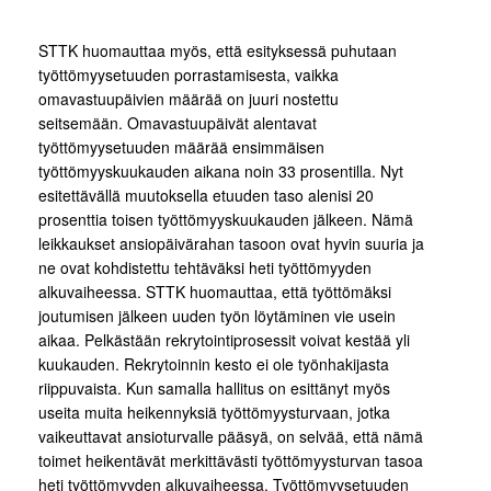
STTK huomauttaa myös, että esityksessä puhutaan
työttömyysetuuden porrastamisesta, vaikka
omavastuupäivien määrää on juuri nostettu
seitsemään. Omavastuupäivät alentavat
työttömyysetuuden määrää ensimmäisen
työttömyyskuukauden aikana noin 33 prosentilla. Nyt
esitettävällä muutoksella etuuden taso alenisi 20
prosenttia toisen työttömyyskuukauden jälkeen. Nämä
leikkaukset ansiopäivärahan tasoon ovat hyvin suuria ja
ne ovat kohdistettu tehtäväksi heti työttömyyden
alkuvaiheessa. STTK huomauttaa, että työttömäksi
joutumisen jälkeen uuden työn löytäminen vie usein
aikaa. Pelkästään rekrytointiprosessit voivat kestää yli
kuukauden. Rekrytoinnin kesto ei ole työnhakijasta
riippuvaista. Kun samalla hallitus on esittänyt myös
useita muita heikennyksiä työttömyysturvaan, jotka
vaikeuttavat ansioturvalle pääsyä, on selvää, että nämä
toimet heikentävät merkittävästi työttömyysturvan tasoa
heti työttömyyden alkuvaiheessa. Työttömyysetuuden