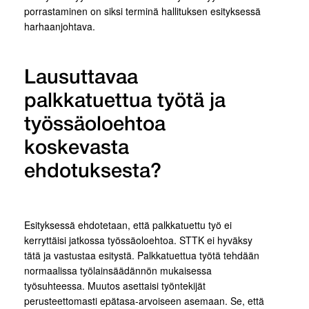
porrastaminen on siksi terminä hallituksen esityksessä
harhaanjohtava.
Lausuttavaa
palkkatuettua työtä ja
työssäoloehtoa
koskevasta
ehdotuksesta?
Esityksessä ehdotetaan, että palkkatuettu työ ei
kerryttäisi jatkossa työssäoloehtoa. STTK ei hyväksy
tätä ja vastustaa esitystä. Palkkatuettua työtä tehdään
normaalissa työlainsäädännön mukaisessa
työsuhteessa. Muutos asettaisi työntekijät
perusteettomasti epätasa-arvoiseen asemaan. Se, että