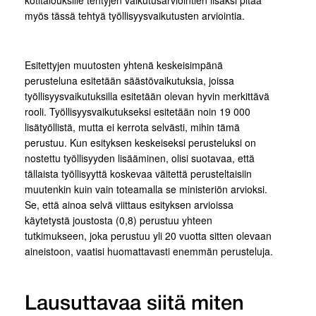
kotitalouksille tehtyjen vaikutusarviointien lisäksi pitää
myös tässä tehtyä työllisyysvaikutusten arviointia.
Esitettyjen muutosten yhtenä keskeisimpänä
perusteluna esitetään säästövaikutuksia, joissa
työllisyysvaikutuksilla esitetään olevan hyvin merkittävä
rooli. Työllisyysvaikutukseksi esitetään noin 19 000
lisätyöllistä, mutta ei kerrota selvästi, mihin tämä
perustuu. Kun esityksen keskeiseksi perusteluksi on
nostettu työllisyyden lisääminen, olisi suotavaa, että
tällaista työllisyyttä koskevaa väitettä perusteltaisiin
muutenkin kuin vain toteamalla se ministeriön arvioksi.
Se, että ainoa selvä viittaus esityksen arvioissa
käytetystä joustosta (0,8) perustuu yhteen
tutkimukseen, joka perustuu yli 20 vuotta sitten olevaan
aineistoon, vaatisi huomattavasti enemmän perusteluja.
Lausuttavaa siitä miten