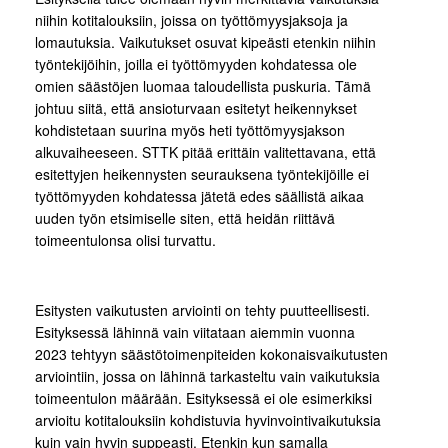
niihin kotitalouksiin, joissa on työttömyysjaksoja ja
lomautuksia. Vaikutukset osuvat kipeästi etenkin niihin
työntekijöihin, joilla ei työttömyyden kohdatessa ole
omien säästöjen luomaa taloudellista puskuria. Tämä
johtuu siitä, että ansioturvaan esitetyt heikennykset
kohdistetaan suurina myös heti työttömyysjakson
alkuvaiheeseen. STTK pitää erittäin valitettavana, että
esitettyjen heikennysten seurauksena työntekijöille ei
työttömyyden kohdatessa jätetä edes säällistä aikaa
uuden työn etsimiselle siten, että heidän riittävä
toimeentulonsa olisi turvattu.
Esitysten vaikutusten arviointi on tehty puutteellisesti.
Esityksessä lähinnä vain viitataan aiemmin vuonna
2023 tehtyyn säästötoimenpiteiden kokonaisvaikutusten
arviointiin, jossa on lähinnä tarkasteltu vain vaikutuksia
toimeentulon määrään. Esityksessä ei ole esimerkiksi
arvioitu kotitalouksiin kohdistuvia hyvinvointivaikutuksia
kuin vain hyvin suppeasti. Etenkin kun samalla