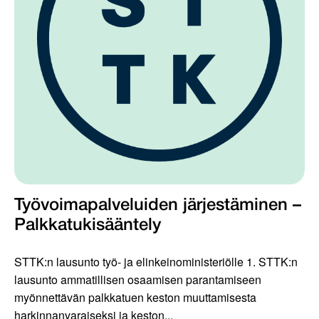
Työvoimapalveluiden järjestäminen –
Palkkatukisääntely
STTK:n lausunto työ- ja elinkeinoministeriölle 1. STTK:n
lausunto ammatillisen osaamisen parantamiseen
myönnettävän palkkatuen keston muuttamisesta
harkinnanvaraiseksi ja keston...