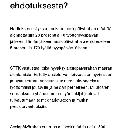
ehdotuksesta?
Hallituksen esityksen mukaan ansiopäivärahan määrää
alennettaisiin 20 prosenttia 40 työttömyyspäivän
jälkeen. Tämän jälkeen ansiopäiväraha alenisi edelleen
5 prosenttia 170 työttömyyspäivän jälkeen.
STTK vastustaa, eikä hyväksy ansiopäivärahan määrän
alentamista. Esitetty ansioturvan leikkaus on hyvin suuri
ja tästä seuraa merkittäviä toimeentulo-ongelmia
työttömäksi joutuville ja heidän perheilleen. Muutosten
seurauksena yhä useammat työnhakijat joutuvat
turvautumaan toimeentulotukeen ja muihin
perusturvaetuuksiin.
Ansiopäivärahan suuruus on keskimäärin noin 1500