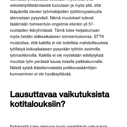
velvoitetyöllistämisestä luovutaan ja myös sitä, että
lisäpäivillä olevien työnhakijoiden työttömyysetuutta
alennetaan pysyvästi. Nämä muutokset tulevat
lisäämään toimeentulo-ongelmia etenkin yli 57-
vuotiaiden ikäryhmässä. Tämä tulee heijastumaan
myös heidän eläkeaikaiseen toimeentuloonsa. STTK
muistuttaa, että kaikilla ei ole todellisia mahdollisuuksia
työllistyä kokoaikaiseen pysyvään työhön avoimilla
työmarkkinoilla. Kaikilla ei ole myöskään edellytyksiä
muuttaa työn perässä kauas toiselle paikkakunnalle.
Näistä syistä ikäsidonnaisista poikkeussääntöjen
kumoaminen ei ole hyväksyttävää.
Lausuttavaa vaikutuksista
kotitalouksiin?
Esityksellä tulee olemaan hyvin merkittäviä vaikutuksia