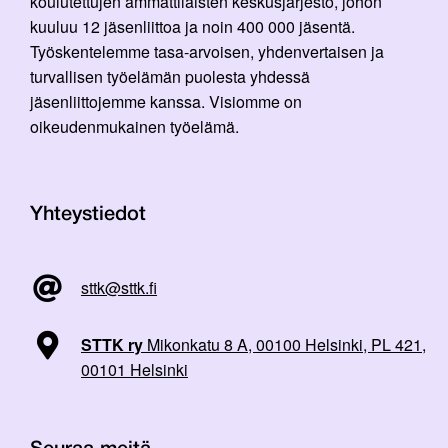
koulutettujen ammattilaisten keskusjärjestö, johon
kuuluu 12 jäsenliittoa ja noin 400 000 jäsentä.
Työskentelemme tasa-arvoisen, yhdenvertaisen ja
turvallisen työelämän puolesta yhdessä
jäsenliittojemme kanssa. Visiomme on
oikeudenmukainen työelämä.
Yhteystiedot
sttk@sttk.fi
STTK ry
Mikonkatu 8 A, 00100 Helsinki, PL 421,
00101 Helsinki