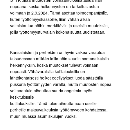
STTK pitää muutosten voimaantuloaikataulua liian
nopeana, koska heikennysten on tarkoitus astua
voimaan jo 2.9.2024. Tämä asettaa toimeenpanijoille,
kuten työttömyyskassoille, liian vähän aikaa
valmistautua näihin merkittäviin ja useisiin muutoksiin,
joilla työttömyysturvalain kokonaisuutta uudistetaan.
Kansalaisten ja perheiden on hyvin vaikea varautua
taloudessaan millään lailla näin suuriin samanaikaisiin
heikennyksiin, koska muutokset tulevat voimaan
nopeasti. Vähävaraisilla kotitalouksilla on
lähtökohtaisesti heikot edellytykset luoda säästöillä
puskuria työttömyyden varalta, mutta muutosten nopea
voimaantulo aiheuttaa suuria ongelmia myös
keskituloisille
kotitalouksille. Tämä tulee aiheuttamaan useille
perheille maksuvaikeuksia työttömyyden kohdatessa,
muun muassa asumiskulujen vuoksi.