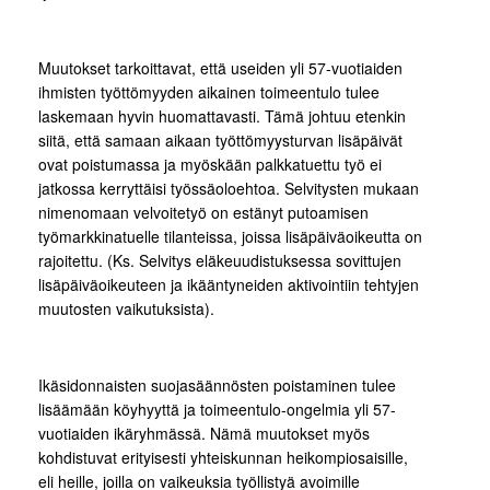
Muutokset tarkoittavat, että useiden yli 57-vuotiaiden
ihmisten työttömyyden aikainen toimeentulo tulee
laskemaan hyvin huomattavasti. Tämä johtuu etenkin
siitä, että samaan aikaan työttömyysturvan lisäpäivät
ovat poistumassa ja myöskään palkkatuettu työ ei
jatkossa kerryttäisi työssäoloehtoa. Selvitysten mukaan
nimenomaan velvoitetyö on estänyt putoamisen
työmarkkinatuelle tilanteissa, joissa lisäpäiväoikeutta on
rajoitettu. (Ks. Selvitys eläkeuudistuksessa sovittujen
lisäpäiväoikeuteen ja ikääntyneiden aktivointiin tehtyjen
muutosten vaikutuksista).
Ikäsidonnaisten suojasäännösten poistaminen tulee
lisäämään köyhyyttä ja toimeentulo-ongelmia yli 57-
vuotiaiden ikäryhmässä. Nämä muutokset myös
kohdistuvat erityisesti yhteiskunnan heikompiosaisille,
eli heille, joilla on vaikeuksia työllistyä avoimille