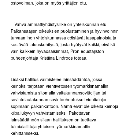
ostovoiman, joka on myös yrittäjien etu.
– Vahva ammattiyhdistysliike on yhteiskunnan etu.
Palkansaajien oikeuksien puolustaminen ja hyvinvoinnin
turvaaminen yhteiskunnassa edistävät tasapainoista ja
kestävää talouskehitystä, josta hyötyvät kaikki, eivätkä
vain kaikkein hyväosaisimmat, Pron edustajiston
puheenjohtaja Kristiina Lindroos toteaa.
Lisäksi hallitus valmistelee lainsäädäntöä, jossa
keinoksi tarjotaan vientivetoisen työmarkkinamallin
vahvistamista sitomalla valtakunnansovittelijan tai
sovintolautakunnan sovintoehdotukset vientialojen
sopimaan palkankattoon. Nämä eivät ole oikeita keinoja
kilpailukyvyn vahvistamiseksi. Pakottavan
lainsäädännön sijaan hallituksen on tuettava
toimialaliittoja yhteisen työmarkkinamallin
kehittämiseksi.