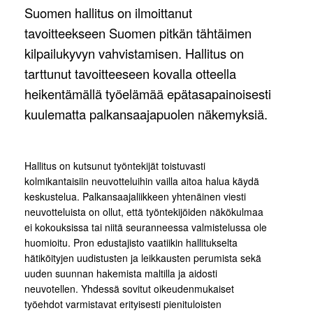
Suomen hallitus on ilmoittanut
tavoitteekseen Suomen pitkän tähtäimen
kilpailukyvyn vahvistamisen. Hallitus on
tarttunut tavoitteeseen kovalla otteella
heikentämällä työelämää epätasapainoisesti
kuulematta palkansaajapuolen näkemyksiä.
Hallitus on kutsunut työntekijät toistuvasti
kolmikantaisiin neuvotteluihin vailla aitoa halua käydä
keskustelua. Palkansaajaliikkeen yhtenäinen viesti
neuvotteluista on ollut, että työntekijöiden näkökulmaa
ei kokouksissa tai niitä seuranneessa valmistelussa ole
huomioitu. Pron edustajisto vaatiikin hallitukselta
hätiköityjen uudistusten ja leikkausten perumista sekä
uuden suunnan hakemista maltilla ja aidosti
neuvotellen. Yhdessä sovitut oikeudenmukaiset
työehdot varmistavat erityisesti pienituloisten