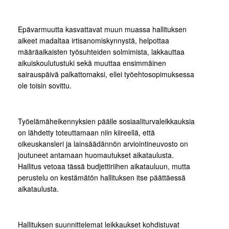
Epävarmuutta kasvattavat muun muassa hallituksen
aikeet madaltaa irtisanomiskynnystä, helpottaa
määräaikaisten työsuhteiden solmimista, lakkauttaa
aikuiskoulutustuki sekä muuttaa ensimmäinen
sairauspäivä palkattomaksi, ellei työehtosopimuksessa
ole toisin sovittu.
Työelämäheikennyksien päälle sosiaaliturvaleikkauksia
on lähdetty toteuttamaan niin kiireellä, että
oikeuskansleri ja lainsäädännön arviointineuvosto on
joutuneet antamaan huomautukset aikataulusta.
Hallitus vetoaa tässä budjettiriihen aikatauluun, mutta
perustelu on kestämätön hallituksen itse päättäessä
aikataulusta.
Hallituksen suunnittelemat leikkaukset kohdistuvat