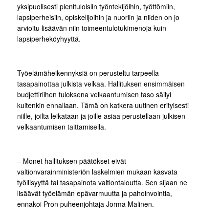
yksipuolisesti pienituloisiin työntekijöihin, työttömiin,
lapsiperheisiin, opiskelijoihin ja nuoriin ja niiden on jo
arvioitu lisäävän niin toimeentulotukimenoja kuin
lapsiperheköyhyyttä.
Työelämäheikennyksiä on perusteltu tarpeella
tasapainottaa julkista velkaa. Hallituksen ensimmäisen
budjettiriihen tuloksena velkaantumisen taso säilyi
kuitenkin ennallaan. Tämä on katkera uutinen erityisesti
niille, joilta leikataan ja joille asiaa perustellaan julkisen
velkaantumisen taittamisella.
– Monet hallituksen päätökset eivät
valtionvarainministeriön laskelmien mukaan kasvata
työllisyyttä tai tasapainota valtiontaloutta. Sen sijaan ne
lisäävät työelämän epävarmuutta ja pahoinvointia,
ennakoi Pron puheenjohtaja Jorma Malinen.