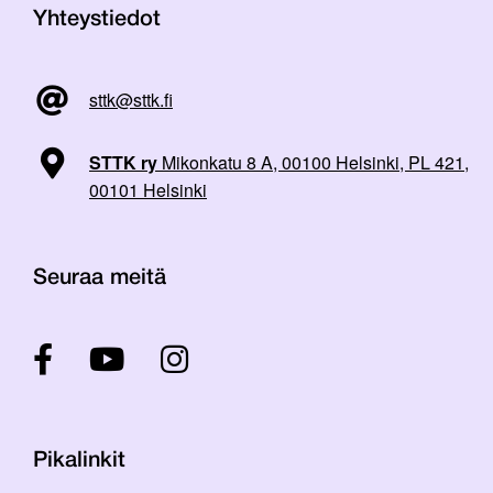
Yhteystiedot
sttk@sttk.fi
STTK ry
Mikonkatu 8 A, 00100 Helsinki, PL 421,
00101 Helsinki
Seuraa meitä
Pikalinkit