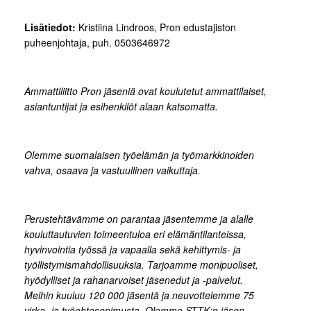
Lisätiedot:
Kristiina Lindroos, Pron edustajiston
puheenjohtaja, puh. 0503646972
Ammattiliitto Pron jäseniä ovat koulutetut ammattilaiset,
asiantuntijat ja esihenkilöt alaan katsomatta.
Olemme suomalaisen työelämän ja työmarkkinoiden
vahva, osaava ja vastuullinen vaikuttaja.
Perustehtävämme on parantaa jäsentemme ja alalle
kouluttautuvien toimeentuloa eri elämäntilanteissa,
hyvinvointia työssä ja vapaalla sekä kehittymis- ja
työllistymismahdollisuuksia. Tarjoamme monipuoliset,
hyödylliset ja rahanarvoiset jäsenedut ja -palvelut.
Meihin kuuluu 120 000 jäsentä ja neuvottelemme 75
virka- ja työehtosopimusta. Olemme STTK:n jäsen.