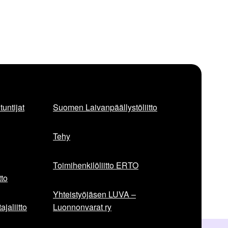
untijat
Suomen Laivanpäällystöliitto
Tehy
Toimihenkilöliitto ERTO
to
Yhteistyöjäsen LUVA –
jaliitto
Luonnonvarat ry