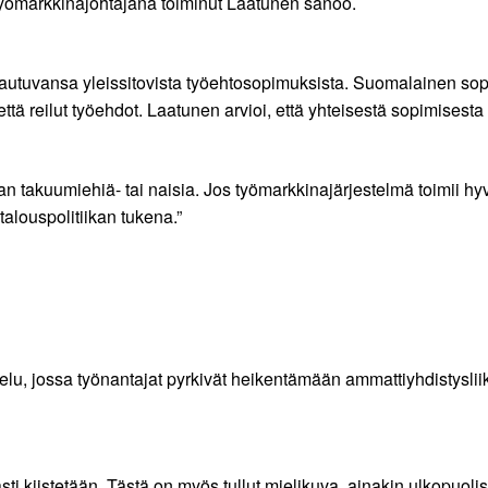
työmarkkinajohtajana toiminut Laatunen sanoo.
rtautuvansa yleissitovista työehtosopimuksista. Suomalainen sopim
että reilut työehdot. Laatunen arvioi, että yhteisestä sopimisest
n takuumiehiä- tai naisia. Jos työmarkkinajärjestelmä toimii hyv
talouspolitiikan tukena.”
telu, jossa työnantajat pyrkivät heikentämään ammattiyhdistysli
sti kiistetään. Tästä on myös tullut mielikuva, ainakin ulkopuolis