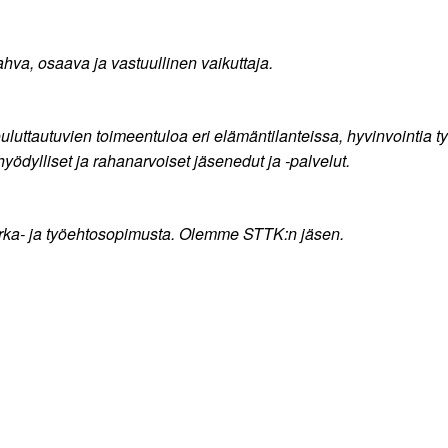
a, osaava ja vastuullinen vaikuttaja.
ttautuvien toimeentuloa eri elämäntilanteissa, hyvinvointia työ
ödylliset ja rahanarvoiset jäsenedut ja -palvelut.
irka- ja työehtosopimusta. Olemme STTK:n jäsen.