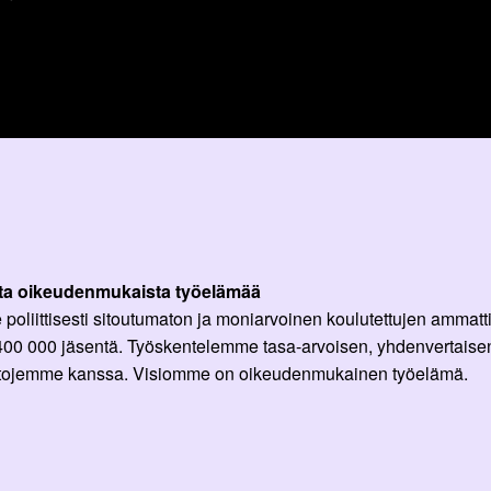
ta oikeudenmukaista työelämää
oliittisesti sitoutumaton ja moniarvoinen koulutettujen ammattil
 400 000 jäsentä. Työskentelemme tasa-arvoisen, yhdenvertaisen
ittojemme kanssa. Visiomme on oikeudenmukainen työelämä.