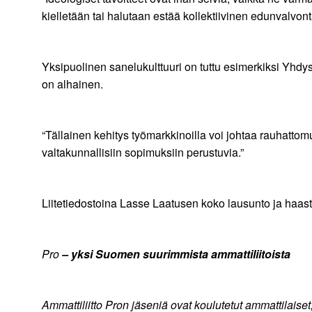
kielletään tai halutaan estää kollektiivinen edunvalvon
Yksipuolinen sanelukulttuuri on tuttu esimerkiksi Yhdys
on alhainen.
“Tällainen kehitys työmarkkinoilla voi johtaa rauhatt
valtakunnallisiin sopimuksiin perustuvia.”
Liitetiedostoina Lasse Laatusen koko lausunto ja haast
Pro
– yksi Suomen suurimmista ammattiliitoista
Ammattiliitto Pron jäseniä ovat koulutetut ammattilaiset,