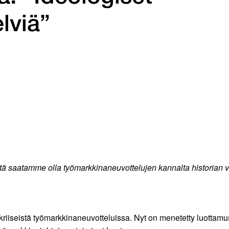
elviä”
ä saatamme olla työmarkkinaneuvottelujen kannalta historian v
iseistä työmarkkinaneuvotteluissa. Nyt on menetetty luottamus 