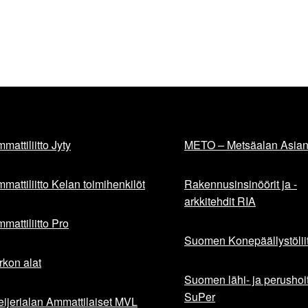
mattiliitto Jyty
METO – Metsäalan Asiant
mattiliitto Kelan toimihenkilöt
Rakennusinsinöörit ja -
arkkitehdit RIA
mattiliitto Pro
Suomen Konepäällystöliit
rkon alat
Suomen lähi- ja perushoita
SuPer
ijerialan Ammattilaiset MVL