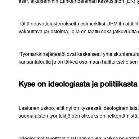
asti”, aikaisemmin Elinkeinoelämän keskusliiton (EK) 
Tällä neuvottelukierroksella esimerkiksi UPM ilmoitti i
vakauttava järjestelmä, jolla on taattu sekä jatkuvuutta 
“Työmarkkinajärjestöt ovat keskeisesti yhteiskuntarauha
kansantaloutta ja on tärkeä osa maan hallitukselle sen 
Kyse on ideologiasta ja politiikasta
Laatunen uskoo, että nyt on kyseessä ideologinen tais
suomalaisten työntekijöiden oikeuksien heikentämistä.
“Ideologiset tavoitteet ovat ihan selviä, vaikka ne varma