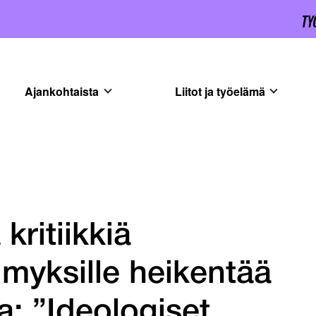
Ajankohtaista
Liitot ja työelämä
kritiikkiä
imyksille heikentää
a: ”Ideologiset