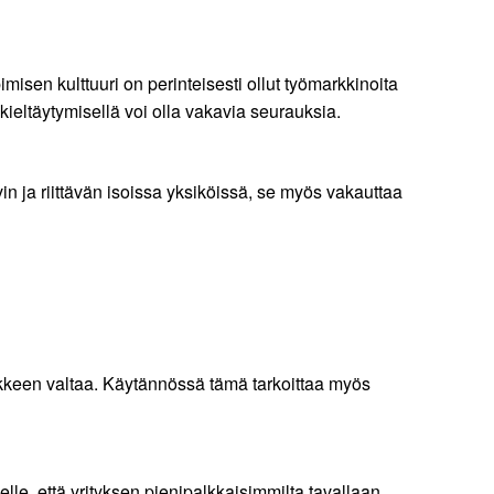
isen kulttuuri on perinteisesti ollut työmarkkinoita
a kieltäytymisellä voi olla vakavia seurauksia.
in ja riittävän isoissa yksiköissä, se myös vakauttaa
ikkeen valtaa. Käytännössä tämä tarkoittaa myös
elle, että yrityksen pienipalkkaisimmilta tavallaan