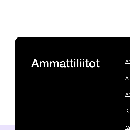
Am
Ammattiliitot
Am
Am
Ki
Me