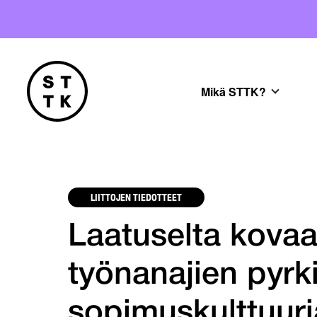
Mikä STTK?
LIITTOJEN TIEDOTTEET
Laatuselta kovaa 
työnanajien pyrk
sopimuskulttuuri