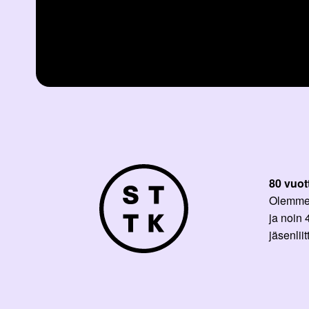
80 vuot
Olemme p
ja noin
jäsenli