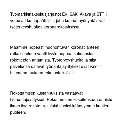
Työmarkkinakeskusjärjestöt EK, SAK, Akava ja STTK
vetoavat kuntapäättäjiin, jotta kunnat hyödyntäisivät
työterveyshuoltoa koronarokotuksissa.
Maamme nopeasti huonontuvan koronatilanteen
ratkaiseminen vaatii hyvin nopeaa kolmansien
rokotteiden antamista. Työterveyshuolto ja siltä
palvelunsa ostavat työnantajayritykset ovat valmiit
tulemaan mukaan rokotustalkoisiin.
Rokottamisen kustannuksista vastaavat
työnantajayritykset. Rokottaminen ei kuitenkaan onnistu
ilman itse rokotetta, minkä vuoksi käännymme kuntien
puoleen.