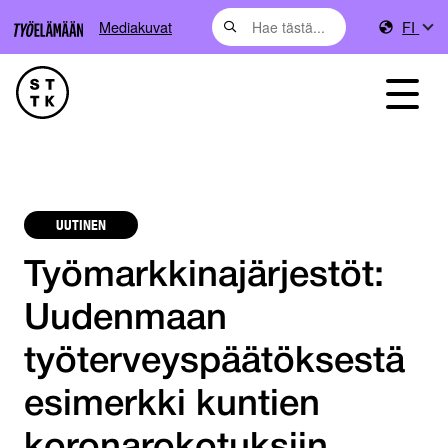
Mediakuvat
FI
UUTINEN
Työmarkkinajärjestöt:
Uudenmaan
työterveyspäätöksestä
esimerkki kuntien