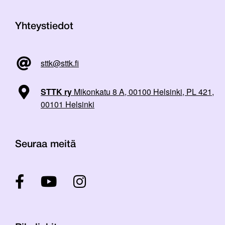
Yhteystiedot
sttk@sttk.fi
STTK ry
Mikonkatu 8 A, 00100 Helsinki, PL 421,
00101 Helsinki
Seuraa meitä