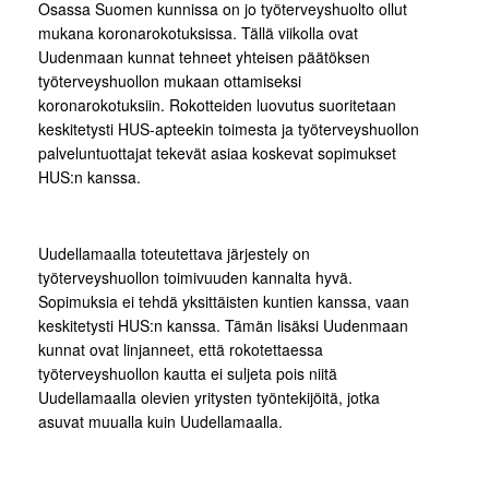
Osassa Suomen kunnissa on jo työterveyshuolto ollut
mukana koronarokotuksissa. Tällä viikolla ovat
Uudenmaan kunnat tehneet yhteisen päätöksen
työterveyshuollon mukaan ottamiseksi
koronarokotuksiin. Rokotteiden luovutus suoritetaan
keskitetysti HUS-apteekin toimesta ja työterveyshuollon
palveluntuottajat tekevät asiaa koskevat sopimukset
HUS:n kanssa.
Uudellamaalla toteutettava järjestely on
työterveyshuollon toimivuuden kannalta hyvä.
Sopimuksia ei tehdä yksittäisten kuntien kanssa, vaan
keskitetysti HUS:n kanssa. Tämän lisäksi Uudenmaan
kunnat ovat linjanneet, että rokotettaessa
työterveyshuollon kautta ei suljeta pois niitä
Uudellamaalla olevien yritysten työntekijöitä, jotka
asuvat muualla kuin Uudellamaalla.