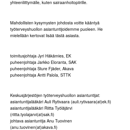
yhteenliittymälle, kuten sairaanhoitopiirille.
Mahdollisten kysymysten johdosta voitte kääntyä
työterveyshuollon asiantuntijoidemme puoleen. He
mielellään kertovat lisää tästä asiasta.
toimitusjohtaja Jyri Häkämies, EK
puheenjohtaja Jarkko Eloranta, SAK
puheenjohtaja Sture Fjäder, Akava
puheenjohtaja Antti Palola, STTK
Keskusjärjestöjen työterveyshuollon asiantuntijat:
asiantuntijalääkäri Auli Rytivaara (auli.rytivaara(at)ek.fi)
asiantuntijalääkäri Riitta Työläjärvi
(riitta.tyolajarvi(at)sak.fi)
johtava asiantuntija Anu Tuovinen
(anu.tuovinen(at)akava.fi)