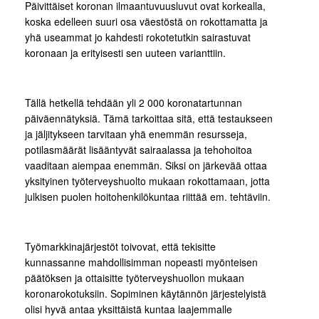
Päivittäiset koronan ilmaantuvuusluvut ovat korkealla,
koska edelleen suuri osa väestöstä on rokottamatta ja
yhä useammat jo kahdesti rokotetutkin sairastuvat
koronaan ja erityisesti sen uuteen varianttiin.
Tällä hetkellä tehdään yli 2 000 koronatartunnan
päiväennätyksiä. Tämä tarkoittaa sitä, että testaukseen
ja jäljitykseen tarvitaan yhä enemmän resursseja,
potilasmäärät lisääntyvät sairaalassa ja tehohoitoa
vaaditaan aiempaa enemmän. Siksi on järkevää ottaa
yksityinen työterveyshuolto mukaan rokottamaan, jotta
julkisen puolen hoitohenkilökuntaa riittää em. tehtäviin.
Työmarkkinajärjestöt toivovat, että tekisitte
kunnassanne mahdollisimman nopeasti myönteisen
päätöksen ja ottaisitte työterveyshuollon mukaan
koronarokotuksiin. Sopiminen käytännön järjestelyistä
olisi hyvä antaa yksittäistä kuntaa laajemmalle