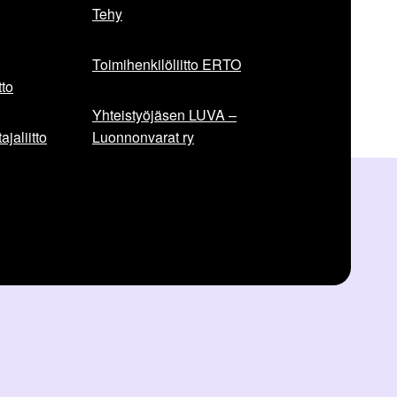
Tehy
Toimihenkilöliitto ERTO
to
Yhteistyöjäsen LUVA –
jaliitto
Luonnonvarat ry