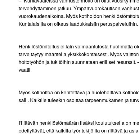
– Kuntavaaleissa vanhustenhoito on ollut vuosikymmeni
tervehdyttäminen jatkuu. Ympärivuorokautisen vanhusten
vuorokaudenaikoina. Myös kotihoidon henkilöstömitoitus
Kuntalaisilla on oikeus laadukkaisiin peruspalveluihin
Henkilöstömitoitus ei lain voimaantulosta huolimatta ol
tarve täytyy määritellä yksikkökohtaisesti. Myös välittöm
hoitotyöhön ja tukitöihin suunnataan erilliset resurssit
vaatii.
Myös kotihoitoa on kehitettävä ja huolehdittava kotihoid
salli. Kaikille tuleekin osoittaa tarpeenmukainen ja turv
Riittävän henkilöstömäärän lisäksi koulutuksella on merk
edellyttävät, että kaikilla työntekijöillä on riittävä ja 