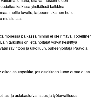
n välttämättömänä, että vanhustenhoidon
noudattaa kaikissa yksiköissä kaikkina
amaan heille luvattu, tarpeenmukainen hoito. –
a muistuttaa.
tta monessa paikassa minimi ei ole riittävä. Todellinen
ain tarkoitus on, että hoitajat voivat keskittyä
ttävään ravintoon ja ulkoiluun, puheenjohtaja Paavola
lle oikea asuinpaikka, jos asiakkaan kunto ei sitä enää
ilas- ja asiakasturvallisuus ja työturvallisuus