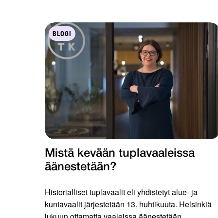
BLOGI
Mistä kevään tuplavaaleissa
äänestetään?
Historialliset tuplavaalit eli yhdistetyt alue- ja
kuntavaalit järjestetään 13. huhtikuuta. Helsinkiä
lukuun ottamatta vaaleissa äänestetään