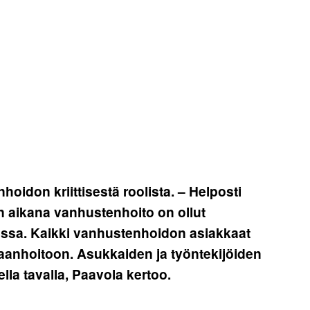
oidon kriittisestä roolista. – Helposti
 aikana vanhustenhoito on ollut
essa. Kaikki vanhustenhoidon asiakkaat
iraanhoitoon. Asukkaiden ja työntekijöiden
lla tavalla, Paavola kertoo.