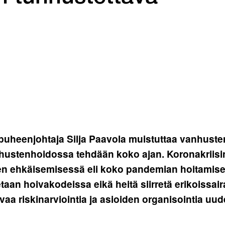
 puheenjohtaja Silja Paavola muistuttaa vanhustenh
hustenhoidossa tehdään koko ajan. Koronakriisin
sen ehkäisemisessä eli koko pandemian hoitamis
etaan hoivakodeissa eikä heitä siirretä erikoissa
aa riskinarviointia ja asioiden organisointia uude