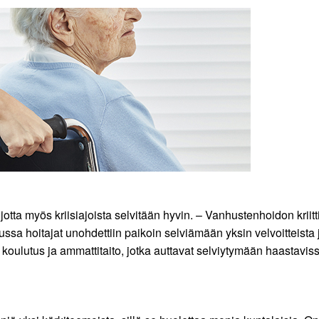
otta myös kriisiajoista selvitään hyvin. – Vanhustenhoidon kriit
ssa hoitajat unohdettiin paikoin selviämään yksin velvoitteista
ulutus ja ammattitaito, jotka auttavat selviytymään haastavissa