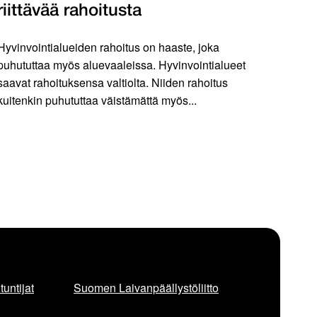
riittävää rahoitusta
Hyvinvointialueiden rahoitus on haaste, joka
puhututtaa myös aluevaaleissa. Hyvinvointialueet
saavat rahoituksensa valtiolta. Niiden rahoitus
kuitenkin puhututtaa väistämättä myös...
untijat
Suomen Laivanpäällystöliitto