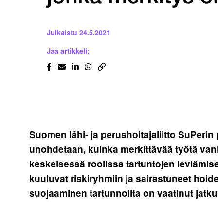
Julkaistu
24.5.2021
Jaa artikkeli:
Suomen lähi- ja perushoitajaliitto SuPerin
unohdetaan, kuinka merkittävää työtä van
keskeisessä roolissa tartuntojen leviämi
kuuluvat riskiryhmiin ja sairastuneet hoid
suojaaminen tartunnoilta on vaatinut jatkuv