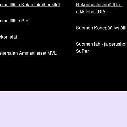
mattiliitto Kelan toimihenkilöt
Rakennusinsinöörit ja -
arkkitehdit RIA
mattiliitto Pro
Suomen Konepäällystöliit
rkon alat
Suomen lähi- ja perushoita
SuPer
ijerialan Ammattilaiset MVL