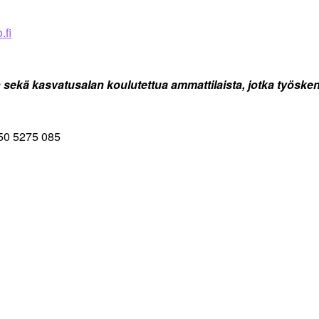
.fi
sekä kasvatusalan koulutettua ammattilaista, jotka työskentele
050 5275 085