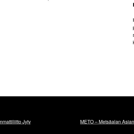
mattiliitto Jyty
METO – Metsäalan Asiant