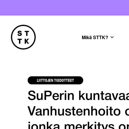
Mikä STTK?
LIITTOJEN TIEDOTTEET
SuPerin kuntavaa
Vanhustenhoito on
jonka merkitys o