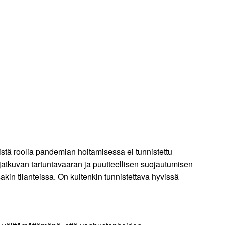
tistä roolia pandemian hoitamisessa ei tunnistettu
 jatkuvan tartuntavaaran ja puutteellisen suojautumisen
kin tilanteissa. On kuitenkin tunnistettava hyvissä