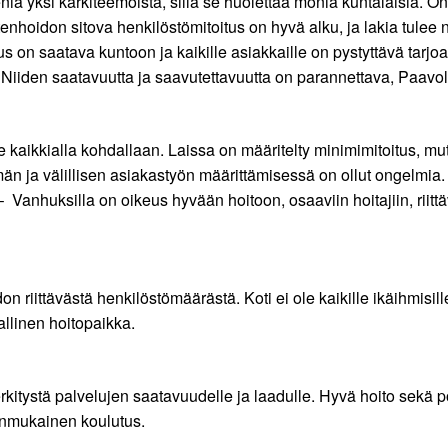
ä yksi kärkiteemoista, sillä se huolettaa monia kuntalaisia. O
hoidon sitova henkilöstömitoitus on hyvä alku, ja lakia tulee 
 on saatava kuntoon ja kaikille asiakkaille on pystyttävä tarjo
. Niiden saatavuutta ja saavutettavuutta on parannettava, Paavol
e kaikkialla kohdallaan. Laissa on määritelty minimimitoitus, mu
än ja välillisen asiakastyön määrittämisessä on ollut ongelmia. L
. – Vanhuksilla on oikeus hyvään hoitoon, osaaviin hoitajiin, rii
on riittävästä henkilöstömäärästä. Koti ei ole kaikille ikäihmisi
allinen hoitopaikka.
itystä palvelujen saatavuudelle ja laadulle. Hyvä hoito sekä pot
asianmukainen koulutus.