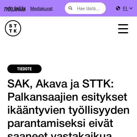
Mediakuvat
FI
TIEDOTE
SAK, Akava ja STTK:
Palkansaajien esitykset
ikääntyvien työllisyyden
parantamiseksi eivät