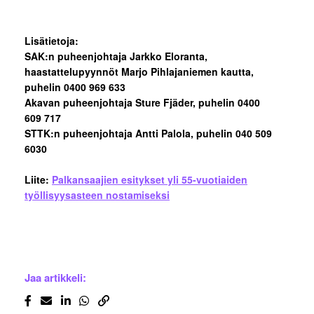
Lisätietoja:
SAK:n puheenjohtaja Jarkko Eloranta,
haastattelupyynnöt Marjo Pihlajaniemen kautta,
puhelin 0400 969 633
Akavan puheenjohtaja Sture Fjäder, puhelin 0400
609 717
STTK:n puheenjohtaja Antti Palola, puhelin 040 509
6030
Liite:
Palkansaajien esitykset yli 55-vuotiaiden
työllisyysasteen nostamiseksi
Jaa artikkeli: