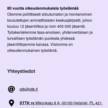
80 vuotta oikeudenmukaista työelämää
Olemme poliittisesti sitoutumaton ja moniarvoinen
koulutettujen ammattilaisten keskusjärjestö, johon
kuuluu 12 jäsenliittoa ja noin 400 000 jäsentä.
Työskentelemme tasa-arvoisen, yhdenvertaisen ja
turvallisen työelämän puolesta yhdessä
jäsenliittojemme kanssa. Visiomme on
oikeudenmukainen työelämä.
Yhteystiedot
sttk@sttk.fi
STTK ry
Mikonkatu 8 A, 00100 Helsinki, PL 421,