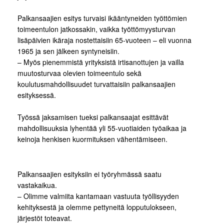
Palkansaajien esitys turvaisi ikääntyneiden työttömien
toimeentulon jatkossakin, vaikka työttömyysturvan
lisäpäivien ikäraja nostettaisiin 65-vuoteen – eli vuonna
1965 ja sen jälkeen syntyneisiin.
– Myös pienemmistä yrityksistä irtisanottujen ja vailla
muutosturvaa olevien toimeentulo sekä
koulutusmahdollisuudet turvattaisiin palkansaajien
esityksessä.
Työssä jaksamisen tueksi palkansaajat esittävät
mahdollisuuksia lyhentää yli 55-vuotiaiden työaikaa ja
keinoja henkisen kuormituksen vähentämiseen.
Palkansaajien esityksiin ei työryhmässä saatu
vastakaikua.
– Olimme valmiita kantamaan vastuuta työllisyyden
kehityksestä ja olemme pettyneitä lopputulokseen,
järjestöt toteavat.