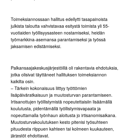
Toimeksiannossaan hallitus edellytti tasapainoista
julkista taloutta vahvistavaa esitystä toimista yli 55-
vuotiaiden työllisyysasteen nostamiseksi, heidän
työmarkkina-asemansa parantamiseksi ja työssä
jaksamisen edistämiseksi.
Palkansaajakeskusjärjestöillä oli rakentavia ehdotuksia,
jotka olisivat täyttäneet hallituksen toimeksiannon
kaikilta osin.
– Tärkein kokonaisuus liittyy työttömien
lisäpäiväratkaisuun ja muutosturvan parantamiseen.
Irtisanottujen työllistymistä nopeutettaisiin lisäämällä
koulutusta, pidentämällä työllistymisvapaata ja
nopeuttamalla työnhaun aloitusta jo irtisanomisaikana.
Muutosturvakoulutuksen kesto pitenisi työsuhteen
pituudesta riippuen kahteen tai kolmeen kuukauteen,
järjestöt ehdottavat.