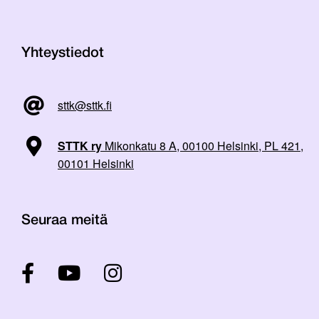
Yhteystiedot
sttk@sttk.fi
STTK ry
Mikonkatu 8 A, 00100 Helsinki, PL 421,
00101 Helsinki
Seuraa meitä