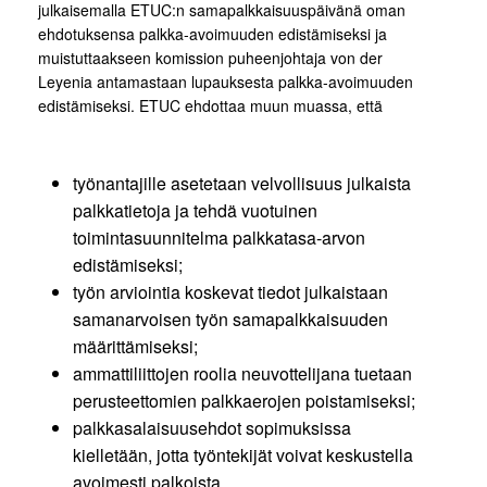
julkaisemalla ETUC:n samapalkkaisuuspäivänä oman
ehdotuksensa palkka-avoimuuden edistämiseksi ja
muistuttaakseen komission puheenjohtaja von der
Leyenia antamastaan lupauksesta palkka-avoimuuden
edistämiseksi. ETUC ehdottaa muun muassa, että
työnantajille asetetaan velvollisuus julkaista
palkkatietoja ja tehdä vuotuinen
toimintasuunnitelma palkkatasa-arvon
edistämiseksi;
työn arviointia koskevat tiedot julkaistaan
samanarvoisen työn samapalkkaisuuden
määrittämiseksi;
ammattiliittojen roolia neuvottelijana tuetaan
perusteettomien palkkaerojen poistamiseksi;
palkkasalaisuusehdot sopimuksissa
kielletään, jotta työntekijät voivat keskustella
avoimesti palkoista.