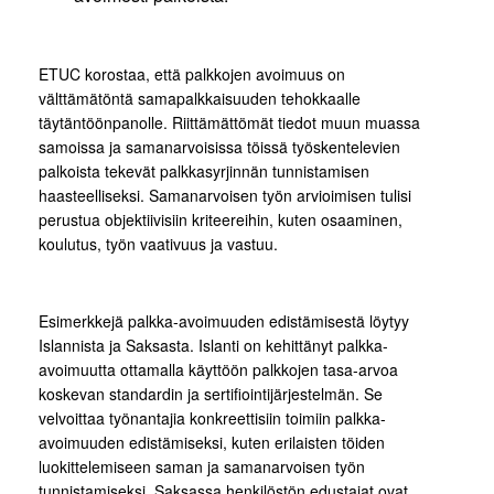
ETUC korostaa, että palkkojen avoimuus on
välttämätöntä samapalkkaisuuden tehokkaalle
täytäntöönpanolle. Riittämättömät tiedot muun muassa
samoissa ja samanarvoisissa töissä työskentelevien
palkoista tekevät palkkasyrjinnän tunnistamisen
haasteelliseksi. Samanarvoisen työn arvioimisen tulisi
perustua objektiivisiin kriteereihin, kuten osaaminen,
koulutus, työn vaativuus ja vastuu.
Esimerkkejä palkka-avoimuuden edistämisestä löytyy
Islannista ja Saksasta. Islanti on kehittänyt palkka-
avoimuutta ottamalla käyttöön palkkojen tasa-arvoa
koskevan standardin ja sertifiointijärjestelmän. Se
velvoittaa työnantajia konkreettisiin toimiin palkka-
avoimuuden edistämiseksi, kuten erilaisten töiden
luokittelemiseen saman ja samanarvoisen työn
tunnistamiseksi. Saksassa henkilöstön edustajat ovat