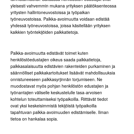
yleisesti vahvemmin mukana yrityksen päätöksenteossa
yritysten hallintoneuvostoissa ja työpaikan
työneuvostoissa. Palkka-avoimuutta voidaan edistää
yhdessä työneuvostoissa, joissa käsitellään yrityksen
kaikkien työntekijöiden palkkatietoja.
Palkka-avoimuutta edistävät toimet kuten
henkilöstöedustajien oikeus saada palkkatietoja,
palkkasalaisuutta edistävien rakenteiden purkaminen ja
säännölliset palkkakartoitukset lisäävät mahdollisuuksia
onnistuneeseen palkkasyrjinnän torjumiseen. Ne
muodostavat myös pohjan henkilöstön edustajien ja
työnantajien väliselle keskustelulle tasa-arvoisen
kohtelun toteuttamiseksi työpaikoilla. Riittävät tiedot
ovat yksi keskeisimmistä tekijöistä työpaikoilla
tapahtuvan palkka-avoimuuden edistämiselle. Ilman
tietoa on hankalaa sopia.