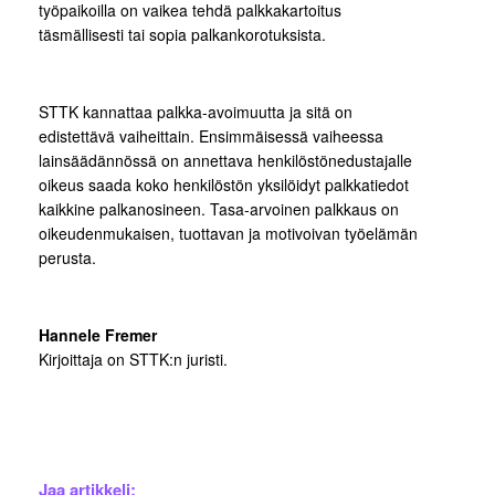
työpaikoilla on vaikea tehdä palkkakartoitus
täsmällisesti tai sopia palkankorotuksista.
STTK kannattaa palkka-avoimuutta ja sitä on
edistettävä vaiheittain. Ensimmäisessä vaiheessa
lainsäädännössä on annettava henkilöstönedustajalle
oikeus saada koko henkilöstön yksilöidyt palkkatiedot
kaikkine palkanosineen. Tasa-arvoinen palkkaus on
oikeudenmukaisen, tuottavan ja motivoivan työelämän
perusta.
Hannele Fremer
Kirjoittaja on STTK:n juristi.
Jaa artikkeli: