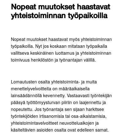
Nopeat muutokset haastavat
yhteistoiminnan työpaikoilla
Nopeat muutokset haastavat myös yhteistoiminnan
työpaikoilla. Nyt jos koskaan mitataan työpaikalla
vallitseva keskinäinen luottamus ja yhteistoiminnan
toimivuus henkilöstön ja työnantajan välillä.
Lomautusten osalta yhteistoiminta- ja muita
menettelyvelvoitteita on määräaikaisella
lainsäädännöllä kevennetty. Vastaavasti työntekijän
pääsyä työttömyysturvan piiriin on laajennettu ja
nopeutettu. Jos työnantaja sen sijaan harkitsee
työntekijöiden irtisanomisia tai osa-aikaistamisia,
yhteistoimintavelvoitteet neuvotteluaikojen ja
käsiteltävien asioiden osalta ovat edelleen samat.