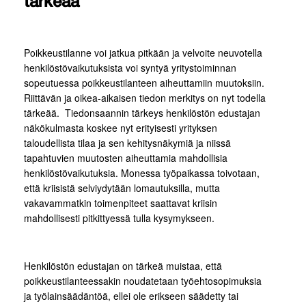
tärkeää
Poikkeustilanne voi jatkua pitkään ja velvoite neuvotella
henkilöstövaikutuksista voi syntyä yritystoiminnan
sopeutuessa poikkeustilanteen aiheuttamiin muutoksiin.
Riittävän ja oikea-aikaisen tiedon merkitys on nyt todella
tärkeää. Tiedonsaannin tärkeys henkilöstön edustajan
näkökulmasta koskee nyt erityisesti yrityksen
taloudellista tilaa ja sen kehitysnäkymiä ja niissä
tapahtuvien muutosten aiheuttamia mahdollisia
henkilöstövaikutuksia. Monessa työpaikassa toivotaan,
että kriisistä selviydytään lomautuksilla, mutta
vakavammatkin toimenpiteet saattavat kriisin
mahdollisesti pitkittyessä tulla kysymykseen.
Henkilöstön edustajan on tärkeä muistaa, että
poikkeustilanteessakin noudatetaan työehtosopimuksia
ja työlainsäädäntöä, ellei ole erikseen säädetty tai