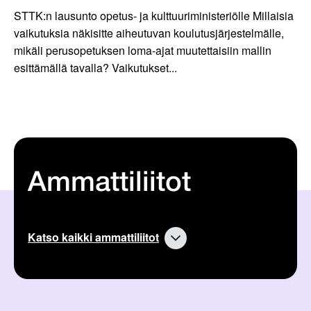
STTK:n lausunto opetus- ja kulttuuriministeriölle Millaisia
vaikutuksia näkisitte aiheutuvan koulutusjärjestelmälle,
mikäli perusopetuksen loma-ajat muutettaisiin mallin
esittämällä tavalla? Vaikutukset...
Ammattiliitot
Katso kaikki ammattiliitot