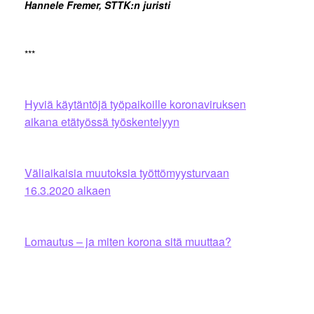
Hannele Fremer, STTK:n juristi
***
Hyviä käytäntöjä työpaikoille koronaviruksen
aikana etätyössä työskentelyyn
Väliaikaisia muutoksia työttömyysturvaan
16.3.2020 alkaen
Lomautus – ja miten korona sitä muuttaa?