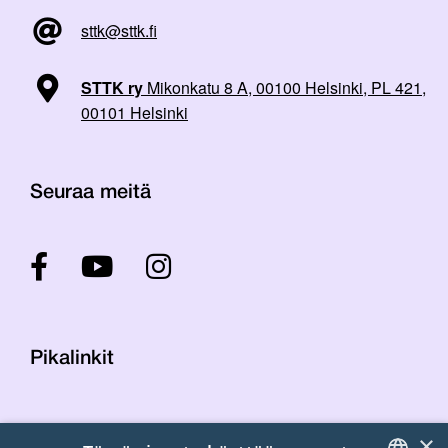
sttk@sttk.fi
STTK ry
Mikonkatu 8 A, 00100 Helsinki, PL 421,
00101 Helsinki
Seuraa meitä
Pikalinkit
Yhteystiedot
×