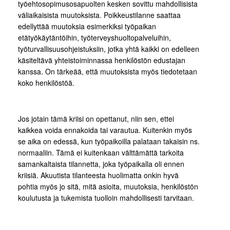
työehtosopimusosapuolten kesken sovittu mahdollisista
väliaikaisista muutoksista. Poikkeustilanne saattaa
edellyttää muutoksia esimerkiksi työpaikan
etätyökäytäntöihin, työterveyshuoltopalveluihin,
työturvallisuusohjeistuksiin, jotka yhtä kaikki on edelleen
käsiteltävä yhteistoiminnassa henkilöstön edustajan
kanssa. On tärkeää, että muutoksista myös tiedotetaan
koko henkilöstöä.
Jos jotain tämä kriisi on opettanut, niin sen, ettei
kaikkea voida ennakoida tai varautua. Kuitenkin myös
se aika on edessä, kun työpaikoilla palataan takaisin ns.
normaaliin. Tämä ei kuitenkaan välttämättä tarkoita
samankaltaista tilannetta, joka työpaikalla oli ennen
kriisiä. Akuutista tilanteesta huolimatta onkin hyvä
pohtia myös jo sitä, mitä asioita, muutoksia, henkilöstön
koulutusta ja tukemista tuolloin mahdollisesti tarvitaan.