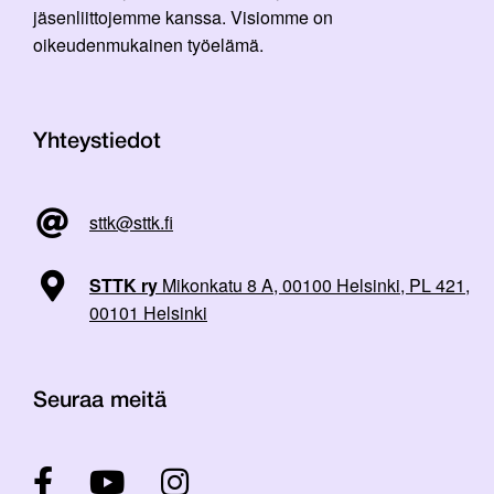
jäsenliittojemme kanssa. Visiomme on
oikeudenmukainen työelämä.
Yhteystiedot
sttk@sttk.fi
STTK ry
Mikonkatu 8 A, 00100 Helsinki, PL 421,
00101 Helsinki
Seuraa meitä