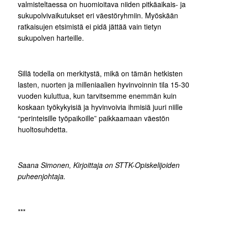
valmisteltaessa on huomioitava niiden pitkäaikais- ja
sukupolvivaikutukset eri väestöryhmiin. Myöskään
ratkaisujen etsimistä ei pidä jättää vain tietyn
sukupolven harteille.
Sillä todella on merkitystä, mikä on tämän hetkisten
lasten, nuorten ja milleniaalien hyvinvoinnin tila 15-30
vuoden kuluttua, kun tarvitsemme enemmän kuin
koskaan työkykyisiä ja hyvinvoivia ihmisiä juuri niille
“perinteisille työpaikoille” paikkaamaan väestön
huoltosuhdetta.
Saana Simonen, Kirjoittaja on STTK-Opiskelijoiden
puheenjohtaja.
***