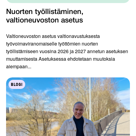
Nuorten työllistäminen,
valtioneuvoston asetus
Valtioneuvoston asetus valtionavustuksesta
työvoimaviranomaiselle työttömien nuorten
työllistämiseen vuosina 2026 ja 2027 annetun asetuksen
muuttamisesta Asetuksessa ehdotetaan muutoksia
aiempaan...
BLOGI