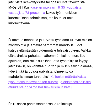
jatkuvista keskeytyksistä tai epäselvistä tavoitteista.
Myös STTK:n
kyselyn mukaan 18-35 -vuotiaista
vastaajista 78 prosenttia
kokee työn henkisen
kuormituksen kohtalaisen, melko tai erittäin
kuormittavana.
Riittävä toimeentulo ja turvattu työelämä tukevat mielen
hyvinvointia ja antavat paremmat mahdollisuudet
katsoa elämässään pidemmälle tulevaisuuteen. Vaikka
eläkeviroista puhutaan vähemmän kuin ennen, itse
ajattelen, että ratkaisu siihen, että työntekijöitä löytyy
jatkossakin, on kehittää nuorten ja milleniaalien elämää,
työelämää ja opiskeluaikaista toimeentuloa
mahdollisimman turvatuksi.
Kuitenkin määräaikaisia
työsuhteita tekevät eniten nuoret, ja opintososiaalisista
etuuksista on viime hallituskausilla leikattu
.
Poliittisessa päätöksenteossa ja ratkaisuja