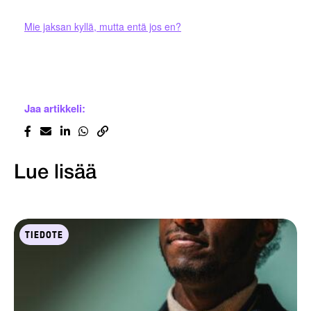
Mie jaksan kyllä, mutta entä jos en?
Jaa artikkeli:
Lue lisää
TIEDOTE