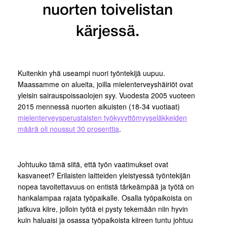
nuorten toivelistan
kärjessä.
Kuitenkin yhä useampi nuori työntekijä uupuu.
Maassamme on alueita, joilla mielenterveyshäiriöt ovat
yleisin sairauspoissaolojen syy. Vuodesta 2005 vuoteen
2015 mennessä nuorten aikuisten (18-34 vuotiaat)
mielenterveysperustaisten työkyvyttömyyseläkkeiden
määrä oli noussut 30 prosenttia
.
Johtuuko tämä siitä, että työn vaatimukset ovat
kasvaneet? Erilaisten laitteiden yleistyessä työntekijän
nopea tavoitettavuus on entistä tärkeämpää ja työtä on
hankalampaa rajata työpaikalle. Osalla työpaikoista on
jatkuva kiire, jolloin työtä ei pysty tekemään niin hyvin
kuin haluaisi ja osassa työpaikoista kiireen tuntu johtuu