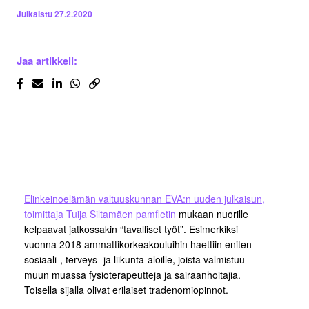
Julkaistu
27.2.2020
Jaa artikkeli:
Elinkeinoelämän valtuuskunnan EVA:n uuden julkaisun,
toimittaja Tuija Siltamäen pamfletin
mukaan nuorille
kelpaavat jatkossakin “tavalliset työt”. Esimerkiksi
vuonna 2018 ammattikorkeakouluihin haettiin eniten
sosiaali-, terveys- ja liikunta-aloille, joista valmistuu
muun muassa fysioterapeutteja ja sairaanhoitajia.
Toisella sijalla olivat erilaiset tradenomiopinnot.