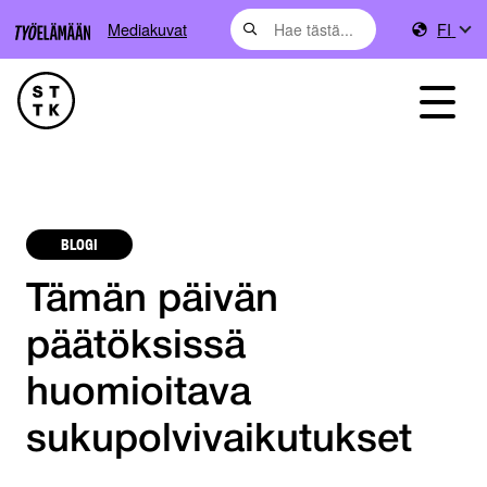
Mediakuvat
FI
BLOGI
Tämän päivän
päätöksissä
huomioitava
sukupolvivaikutukset