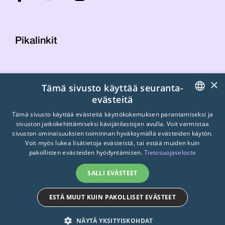
Pikalinkit
Yhteystiedot
×
Tämä sivusto käyttää seuranta-
Laskutustiedot
evästeitä
STTK:n kuvapankki
FINNISH
Tietosuojaseloste
Tämä sivusto käyttää evästeitä käyttökokemuksen parantamiseksi ja
sivuston jatkokehittämiseksi kävijätilastojen avulla. Voit varmistaa
Turvallisemman tilan periaatteet
ENGLISH
sivuston ominaisuuksien toiminnan hyväksymällä evästeiden käytön.
Voit myös lukea lisätietoja evästeistä, tai estää muiden kuin
SWEDISH
pakollisten evästeiden hyödyntämisen.
Tietosuojaseloste
SALLI EVÄSTEET
ESTÄ MUUT KUIN PAKOLLISET EVÄSTEET
© 2026
STTK.
Made with ❤ by
Avoin.Systems
NÄYTÄ YKSITYISKOHDAT