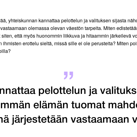
ä, yhteiskunnan kannattaa pelottelun ja valituksen sijasta nä
n vastaamaan olemassa olevan väestön tarpeita. Miten edistetä
t siten, että myös huonommin liikkuva ja hitaammin järkeilevä v
 ihmisten erottelu sieltä, missä sille ei ole perusteita? Miten poi
oilla?
nattaa pelottelun ja valituks
idemmän elämän tuomat mahdol
ä järjestetään vastaamaan v