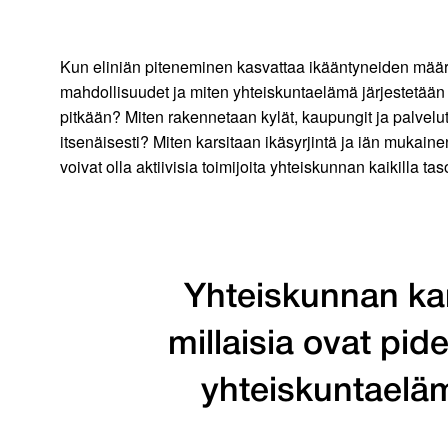
Kun eliniän piteneminen kasvattaa ikääntyneiden määrä
mahdollisuudet ja miten yhteiskuntaelämä järjestetää
pitkään? Miten rakennetaan kylät, kaupungit ja palvelu
itsenäisesti? Miten karsitaan ikäsyrjintä ja iän mukainen
voivat olla aktiivisia toimijoita yhteiskunnan kaikilla tas
Yhteiskunnan kan
millaisia ovat p
yhteiskuntaeläm