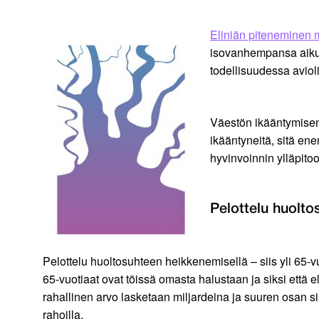
Eliniän piteneminen m
isovanhempansa aikuis
todellisuudessa avio
Väestön ikääntymisen 
ikääntyneitä, sitä e
hyvinvoinnin ylläpito
Pelottelu huolto
Pelottelu huoltosuhteen heikkenemisellä – siis yli 65
65-vuotiaat ovat töissä omasta halustaan ja siksi että
rahallinen arvo lasketaan miljardeina ja suuren osan sii
rahoilla.