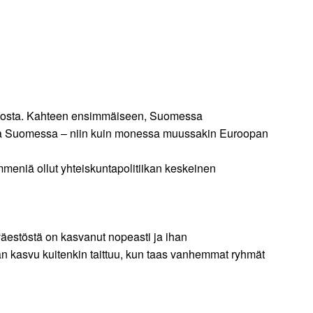
uutosta. Kahteen ensimmäiseen, Suomessa
mutta Suomessa – niin kuin monessa muussakin Euroopan
eniä ollut yhteiskuntapolitiikan keskeinen
äestöstä on kasvanut nopeasti ja ihan
än kasvu kuitenkin taittuu, kun taas vanhemmat ryhmät