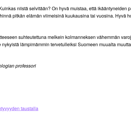
Kuinkas niistä selvitään? On hyvä muistaa, että ikääntyneiden pa
– lähinnä pitkän elämän viimeisinä kuukausina tai vuosina. Hy
otteeseen suhteutettuna melkein kolmanneksen vähemmän varoja k
imme nykyistä lämpimämmin tervetulleiksi Suomeen muualta muutta
ologian professori
tyvyyden taustalla