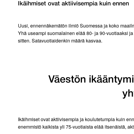
Ikäihmiset ovat aktiivisempia kuin ennen
Uusi, ennennäkemätön ilmiö Suomessa ja koko maailm
Yhä useampi suomalainen elää 80- ja 90-vuotiaaksi ja n
sitten. Satavuotiaidenkin määrä kasvaa.
Väestön ikääntymis
yh
Ikäihmiset ovat aktiivisempia ja koulutetumpia kuin enn
enemmistö kaikista yli 75-vuotiaista elää itsenäistä, a