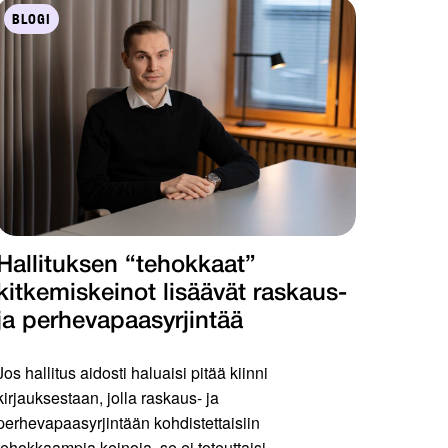
BLOGI
Hallituksen “tehokkaat”
kitkemiskeinot lisäävät raskaus-
ja perhevapaasyrjintää
Jos hallitus aidosti haluaisi pitää kiinni
kirjauksestaan, jolla raskaus- ja
perhevapaasyrjintään kohdistettaisiin
tehokkaampia keinoja, se ei toteuttaisi