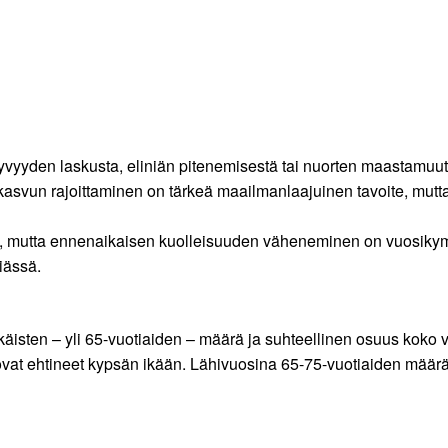
tyvyyden laskusta, eliniän pitenemisestä tai nuorten maastam
ön kasvun rajoittaminen on tärkeä maailmanlaajuinen tavoite, 
 mutta ennenaikaisen kuolleisuuden väheneminen on vuosikymm
-iässä.
isten – yli 65-vuotiaiden – määrä ja suhteellinen osuus koko v
t ovat ehtineet kypsän ikään. Lähivuosina 65-75-vuotiaiden määr