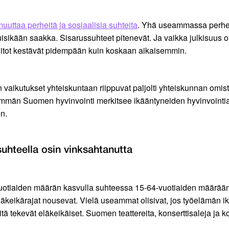
uuttaa perheitä ja sosiaalisia suhteita
. Yhä useammassa perhee
ikään saakka. Sisarussuhteet pitenevät. Ja vaikka julkisuus on
liitot kestävät pidempään kuin koskaan aikaisemmin.
vaikutukset yhteiskuntaan riippuvat paljolti yhteiskunnan omis
nemmän Suomen hyvinvointi merkitsee ikääntyneiden hyvinvointi
on.
suhteella osin vinksahtanutta
-vuotiaiden määrän kasvulla suhteessa 15-64-vuotiaiden määrään
 eläkeikärajat nousevat. Vielä useammat olisivat, jos työelämän
tä tekevät eläkeikäiset. Suomen teattereita, konserttisaleja ja k