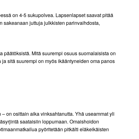
ssä on 4-5 sukupolvea. Lapsenlapset saavat pitää
 sakeanaan juttuja julkkisten parinvaihdosta,
ta päätöksistä. Mitä suurempi osuus suomalaisista on
a ja sitä suurempi on myös ikääntyneiden oma panos
 – on osittain aika vinksahtanutta. Yhä useammat yli
 ikäsyrjintä saataisiin loppumaan. Omaishoidon
otimaanmatkailua pyöritetään pitkälti eläkeikäisten