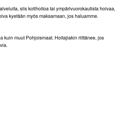
lveluita, siis kotihoitoa tai ympärivuorokautista hoivaa,
vä hoiva kyetään myös maksamaan, jos haluamme.
uin muut Pohjoismaat. Hoitajiakin riittänee, jos
via.