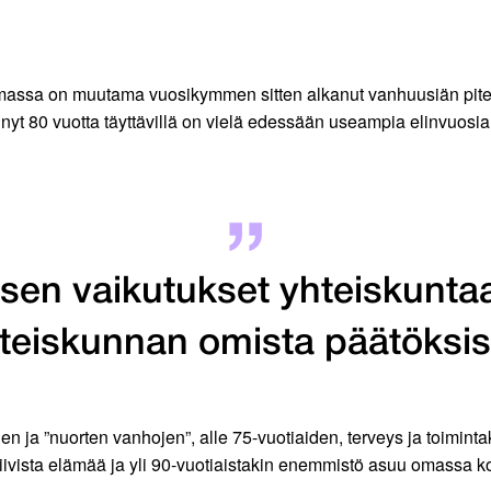
assa on muutama vuosikymmen sitten alkanut vanhuusiän pite
yt 80 vuotta täyttävillä on vielä edessään useampia elinvuosia k
en vaikutukset yhteiskuntaan
teiskunnan omista päätöksis
en ja ”nuorten vanhojen”, alle 75-vuotiaiden, terveys ja toimint
ktiivista elämää ja yli 90-vuotiaistakin enemmistö asuu omassa 