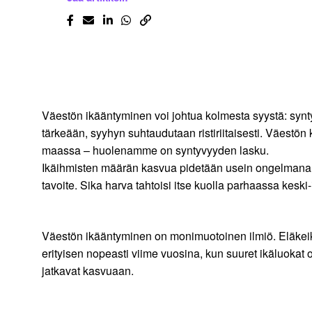
Väestön ikääntyminen voi johtua kolmesta syystä: syn
tärkeään, syyhyn suhtaudutaan ristiriitaisesti. Väest
maassa – huolenamme on syntyvyyden lasku.
Ikäihmisten määrän kasvua pidetään usein ongelmana,
tavoite. Sika harva tahtoisi itse kuolla parhaassa keski
Väestön ikääntyminen on monimuotoinen ilmiö. Eläkeikä
erityisen nopeasti viime vuosina, kun suuret ikäluoka
jatkavat kasvuaan.