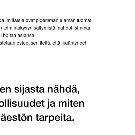
hdä, millaisia ovat pidemmän elämän tuomat
än toimintakyvyn säilymistä mahdollisimman
oi hoitaa asiansa
stetaan esteet sen tieltä, että ikääntyneet
en sijasta nähdä,
lisuudet ja miten
äestön tarpeita.