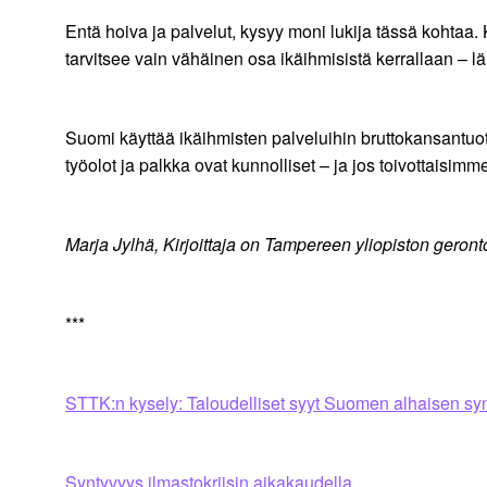
Entä hoiva ja palvelut, kysyy moni lukija tässä kohtaa. 
tarvitsee vain vähäinen osa ikäihmisistä kerrallaan 
Suomi käyttää ikäihmisten palveluihin bruttokansantu
työolot ja palkka ovat kunnolliset – ja jos toivottais
Marja Jylhä,
Kirjoittaja on Tampereen yliopiston geront
***
STTK:n kysely: Taloudelliset syyt Suomen alhaisen syn
Syntyvyys ilmastokriisin aikakaudella