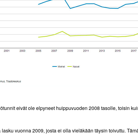
ötunnit eivät ole elpyneet huippuvuoden 2008 tasolle, toisin kuin
 lasku vuonna 2009, josta ei olla vieläkään täysin toivuttu. Täm