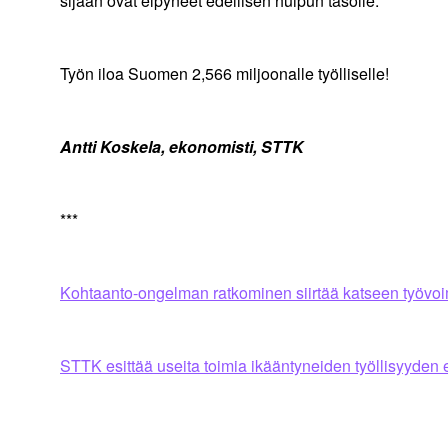
sijaan ovat elpyneet edellisen huipun tasolle.
Työn iloa Suomen 2,566 miljoonalle työlliselle!
Antti Koskela, ekonomisti, STTK
***
Kohtaanto-ongelman ratkominen siirtää katseen työvoim
STTK esittää useita toimia ikääntyneiden työllisyyden 