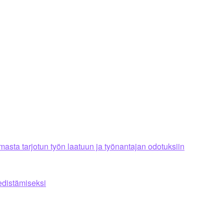
asta tarjotun työn laatuun ja työnantajan odotuksiin
edistämiseksi