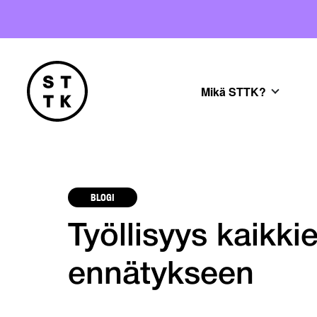
Mikä STTK?
BLOGI
Työllisyys kaikki
ennätykseen