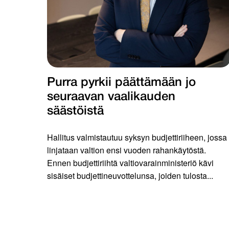
Purra pyrkii päättämään jo
seuraavan vaalikauden
säästöistä
Hallitus valmistautuu syksyn budjettiriiheen, jossa
linjataan valtion ensi vuoden rahankäytöstä.
Ennen budjettiriihtä valtiovarainministeriö kävi
sisäiset budjettineuvottelunsa, joiden tulosta...