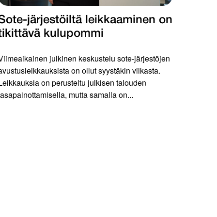
Sote-järjestöiltä leikkaaminen on
tikittävä kulupommi
Viimeaikainen julkinen keskustelu sote-järjestöjen
avustusleikkauksista on ollut syystäkin vilkasta.
Leikkauksia on perusteltu julkisen talouden
tasapainottamisella, mutta samalla on...