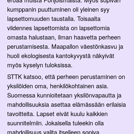
kumppanin puuttuminen oli yleinen syy
lapsettomuuden taustalla. Toisaalta
viidennes lapsettomista on lapsettomia
omasta halustaan, ilman haavetta perheen
perustamisesta. Maapallon väestönkasvu ja
huoli ekologisesta kantokyvystä näkyivät
myös kyselyn tuloksissa.
STTK katsoo, että perheen perustaminen on
yksilöiden oma, henkilökohtainen asia.
Suomessa kunnioitetaan yksilönvapautta ja
mahdollisuuksia asettaa elämässään erilaisia
tavoitteita. Lapset eivät kuulu kaikkien
suunnitelmiin. Jokaisella tuleekin olla
mahdollisuus valita itselleen sopiva