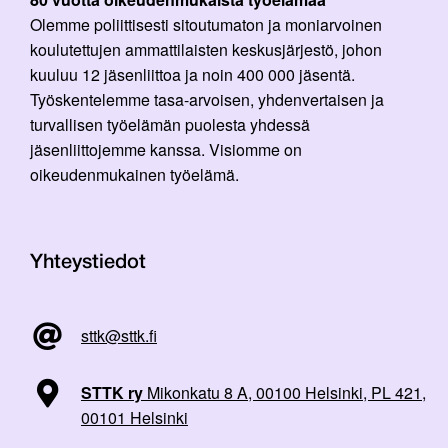
Olemme poliittisesti sitoutumaton ja moniarvoinen
koulutettujen ammattilaisten keskusjärjestö, johon
kuuluu 12 jäsenliittoa ja noin 400 000 jäsentä.
Työskentelemme tasa-arvoisen, yhdenvertaisen ja
turvallisen työelämän puolesta yhdessä
jäsenliittojemme kanssa. Visiomme on
oikeudenmukainen työelämä.
Yhteystiedot
sttk@sttk.fi
STTK ry
Mikonkatu 8 A, 00100 Helsinki, PL 421,
00101 Helsinki