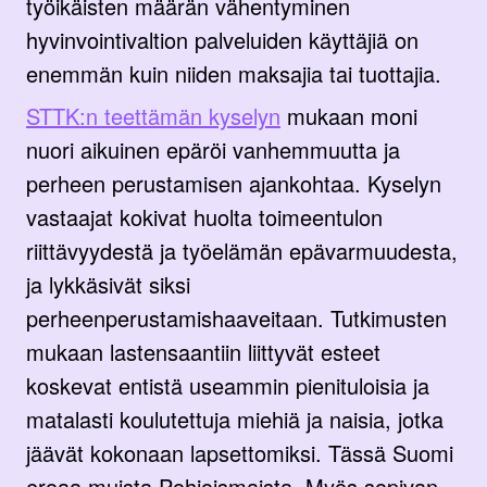
työikäisten määrän vähentyminen
hyvinvointivaltion palveluiden käyttäjiä on
enemmän kuin niiden maksajia tai tuottajia.
STTK:n teettämän kyselyn
mukaan moni
nuori aikuinen epäröi vanhemmuutta ja
perheen perustamisen ajankohtaa. Kyselyn
vastaajat kokivat huolta toimeentulon
riittävyydestä ja työelämän epävarmuudesta,
ja lykkäsivät siksi
perheenperustamishaaveitaan. Tutkimusten
mukaan lastensaantiin liittyvät esteet
koskevat entistä useammin pienituloisia ja
matalasti koulutettuja miehiä ja naisia, jotka
jäävät kokonaan lapsettomiksi. Tässä Suomi
eroaa muista Pohjoismaista. Myös sopivan