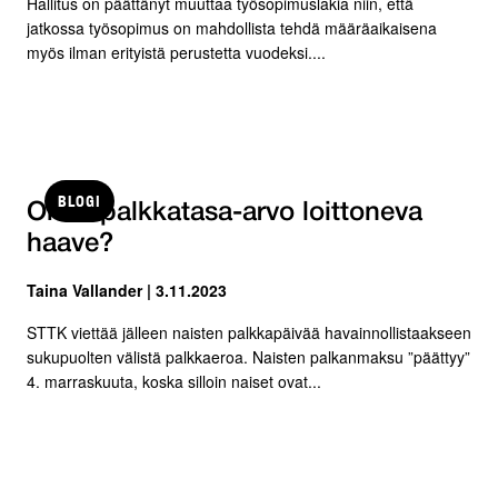
Hallitus on päättänyt muuttaa työsopimuslakia niin, että
jatkossa työsopimus on mahdollista tehdä määräaikaisena
myös ilman erityistä perustetta vuodeksi....
BLOGI
Onko palkkatasa-arvo loittoneva
haave?
Taina Vallander | 3.11.2023
STTK viettää jälleen naisten palkkapäivää havainnollistaakseen
sukupuolten välistä palkkaeroa. Naisten palkanmaksu ”päättyy”
4. marraskuuta, koska silloin naiset ovat...