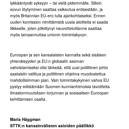
lykkääntyvät syksyyn – tai vielä pidemmälle. Silloin
sovun löytyminen saattaa vaikeutua entisestään, ja
myös Britannian EU-ero tulla ajankohtaiseksi. Ennen
uuden komission nimittämistä uusia aloitteita ei saada
liikkeelle, joten pitkittynyt neuvottelutilanne saattaa
myös lamaannuttaa unionin toimintakyvyn.
Euroopan ja sen kansalaisten kannalta sekä sisäisen
yhtenäisyyden ja EU:n globaalin aseman
vahvistamiseksi olisi tärkeää, että uusi poliittinen johto
saataisiin valittua ja poliittinen ohjelma muodostettua
mahdollisimman pian. Vain toimintakykyinen vahva EU
pystyy edistämään Suomen kunnianhimoisia tavoitteita
ilmastonmuutoksen torjunnan ja sosiaalisen Euroopan
kehittämisen osalta.
Maria Häggman
STTK:n kansainvälisten asioiden päällikkö