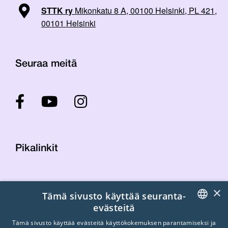
STTK ry
Mikonkatu 8 A, 00100 Helsinki, PL 421,
00101 Helsinki
Seuraa meitä
Pikalinkit
Yhteystiedot
×
Tämä sivusto käyttää seuranta-
Laskutustiedot
evästeitä
STTK:n kuvapankki
FINNISH
Tietosuojaseloste
Tämä sivusto käyttää evästeitä käyttökokemuksen parantamiseksi ja