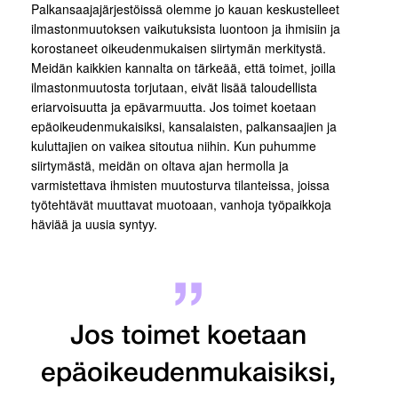
Palkansaajajärjestöissä olemme jo kauan keskustelleet
ilmastonmuutoksen vaikutuksista luontoon ja ihmisiin ja
korostaneet oikeudenmukaisen siirtymän merkitystä.
Meidän kaikkien kannalta on tärkeää, että toimet, joilla
ilmastonmuutosta torjutaan, eivät lisää taloudellista
eriarvoisuutta ja epävarmuutta. Jos toimet koetaan
epäoikeudenmukaisiksi, kansalaisten, palkansaajien ja
kuluttajien on vaikea sitoutua niihin. Kun puhumme
siirtymästä, meidän on oltava ajan hermolla ja
varmistettava ihmisten muutosturva tilanteissa, joissa
työtehtävät muuttavat muotoaan, vanhoja työpaikkoja
häviää ja uusia syntyy.
Jos toimet koetaan
epäoikeudenmukaisiksi,