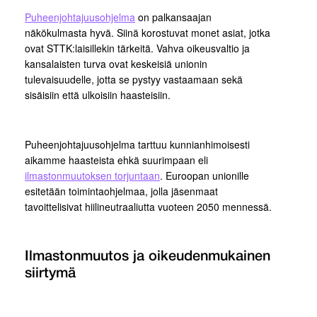
Puheenjohtajuusohjelma
on palkansaajan
näkökulmasta hyvä. Siinä korostuvat monet asiat, jotka
ovat STTK:laisillekin tärkeitä. Vahva oikeusvaltio ja
kansalaisten turva ovat keskeisiä unionin
tulevaisuudelle, jotta se pystyy vastaamaan sekä
sisäisiin että ulkoisiin haasteisiin.
Puheenjohtajuusohjelma tarttuu kunnianhimoisesti
aikamme haasteista ehkä suurimpaan eli
ilmastonmuutoksen torjuntaan
. Euroopan unionille
esitetään toimintaohjelmaa, jolla jäsenmaat
tavoittelisivat hiilineutraaliutta vuoteen 2050 mennessä.
Ilmastonmuutos ja oikeudenmukainen
siirtymä