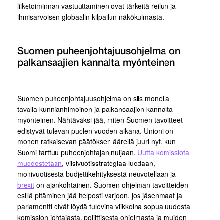
liiketoiminnan vastuuttaminen ovat tärkeitä reilun ja
ihmisarvoisen globaalin kilpailun näkökulmasta.
Suomen puheenjohtajuusohjelma on
palkansaajien kannalta myönteinen
Suomen puheenjohtajuusohjelma on siis monella
tavalla kunnianhimoinen ja palkansaajien kannalta
myönteinen. Nähtäväksi jää, miten Suomen tavoitteet
edistyvät tulevan puolen vuoden aikana. Unioni on
monen ratkaisevan päätöksen äärellä juuri nyt, kun
Suomi tarttuu puheenjohtajan nuijaan.
Uutta komissiota
muodostetaan
, viisivuotisstrategiaa luodaan,
monivuotisesta budjettikehityksestä neuvotellaan ja
brexit
on ajankohtainen. Suomen ohjelman tavoitteiden
esillä pitäminen jää helposti varjoon, jos jäsenmaat ja
parlamentti eivät löydä tulevina viikkoina sopua uudesta
komission johtajasta, poliittisesta ohjelmasta ja muiden