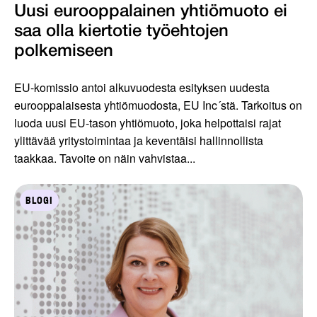
Uusi eurooppalainen yhtiömuoto ei
saa olla kiertotie työ­ehtojen
polkemiseen
EU-komissio antoi alkuvuodesta esityksen uudesta
eurooppalaisesta yhtiömuodosta, EU Inc´stä. Tarkoitus on
luoda uusi EU-tason yhtiömuoto, joka helpottaisi rajat
ylittävää yritystoimintaa ja keventäisi hallinnollista
taakkaa. Tavoite on näin vahvistaa...
BLOGI