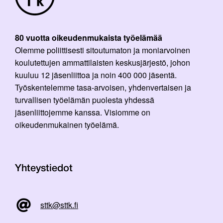
80 vuotta oikeudenmukaista työelämää
Olemme poliittisesti sitoutumaton ja moniarvoinen
koulutettujen ammattilaisten keskusjärjestö, johon
kuuluu 12 jäsenliittoa ja noin 400 000 jäsentä.
Työskentelemme tasa-arvoisen, yhdenvertaisen ja
turvallisen työelämän puolesta yhdessä
jäsenliittojemme kanssa. Visiomme on
oikeudenmukainen työelämä.
Yhteystiedot
sttk@sttk.fi