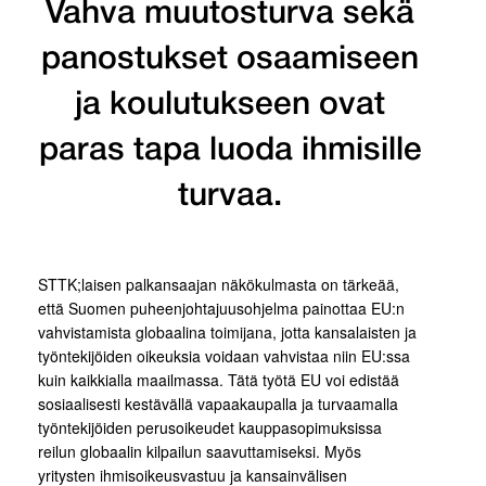
Vahva muutosturva sekä
panostukset osaamiseen
ja koulutukseen ovat
paras tapa luoda ihmisille
turvaa.
STTK;laisen palkansaajan näkökulmasta on tärkeää,
että Suomen puheenjohtajuusohjelma painottaa EU:n
vahvistamista globaalina toimijana, jotta kansalaisten ja
työntekijöiden oikeuksia voidaan vahvistaa niin EU:ssa
kuin kaikkialla maailmassa. Tätä työtä EU voi edistää
sosiaalisesti kestävällä vapaakaupalla ja turvaamalla
työntekijöiden perusoikeudet kauppasopimuksissa
reilun globaalin kilpailun saavuttamiseksi. Myös
yritysten ihmisoikeusvastuu ja kansainvälisen