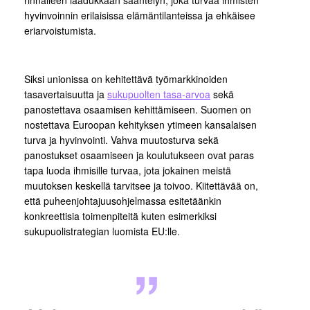
hyvinvoinnin erilaisissa elämäntilanteissa ja ehkäisee
eriarvoistumista.
Siksi unionissa on kehitettävä työmarkkinoiden
tasavertaisuutta ja
sukupuolten tasa-arvoa
sekä
panostettava osaamisen kehittämiseen. Suomen on
nostettava Euroopan kehityksen ytimeen kansalaisen
turva ja hyvinvointi. Vahva muutosturva sekä
panostukset osaamiseen ja koulutukseen ovat paras
tapa luoda ihmisille turvaa, jota jokainen meistä
muutoksen keskellä tarvitsee ja toivoo. Kiitettävää on,
että puheenjohtajuusohjelmassa esitetäänkin
konkreettisia toimenpiteitä kuten esimerkiksi
sukupuolistrategian luomista EU:lle.