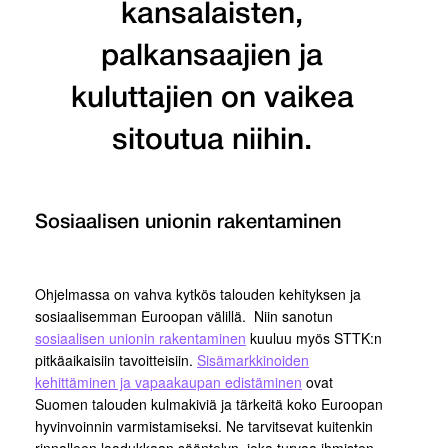
kansalaisten,
palkansaajien ja
kuluttajien on vaikea
sitoutua niihin.
Sosiaalisen unionin rakentaminen
Ohjelmassa on vahva kytkös talouden kehityksen ja
sosiaalisemman Euroopan välillä. Niin sanotun
sosiaalisen unionin rakentaminen
kuuluu myös STTK:n
pitkäaikaisiin tavoitteisiin.
Sisämarkkinoiden
kehittäminen ja vapaakaupan edistäminen
ovat
Suomen talouden kulmakiviä ja tärkeitä koko Euroopan
hyvinvoinnin varmistamiseksi. Ne tarvitsevat kuitenkin
rinnalleen laadukkaan sääntelyn, joka turvaa ihmisten