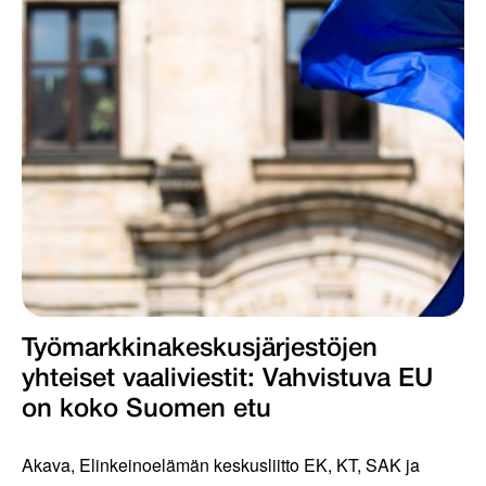
Työmarkkinakeskus­järjestöjen
yhteiset vaaliviestit: Vahvis­tuva EU
on koko Suomen etu
Akava, Elinkeinoelämän keskusliitto EK, KT, SAK ja