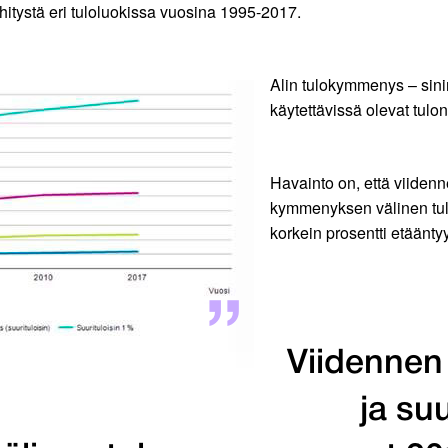
ehitystä eri tuloluokissa vuosina 1995-2017.
Alin tulokymmenys – sinin
käytettävissä olevat tulon
Havainto on, että viide
kymmenyksen välinen tul
korkein prosentti etääntyy
Viidenne
ja su