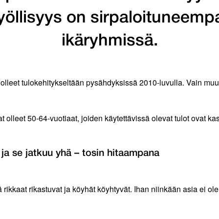
yöllisyys on sirpaloituneemp
ikäryhmissä.
t olleet tulokehitykseltään pysähdyksissä 2010-luvulla. Vain mu
eet 50-64-vuotiaat, joiden käytettävissä olevat tulot ovat kasva
a ja se jatkuu yhä – tosin hitaampana
ä rikkaat rikastuvat ja köyhät köyhtyvät. Ihan niinkään asia ei ole