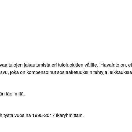
uvaa tulojen jakautumista eri tuloluokkien välille. Havainto on, 
u, joka on kompensoinut sosiaalietuuksiin tehtyjä leikkauksia 
än läpi mitä.
ehitystä vuosina 1995-2017 ikäryhmittäin.