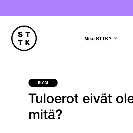
Mikä STTK?
BLOGI
Tuloerot eivät ol
mitä?