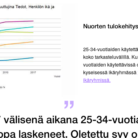
Nuorten tulokehity
25-34-vuotiaiden käytettä
koko tarkasteluvälillä. 
vuotiaiden käytettävissä o
kyseisessä ikäryhmässä
ikäryhmissä.
välisenä aikana 25-34-vuoti
jopa laskeneet. Oletettu syy 