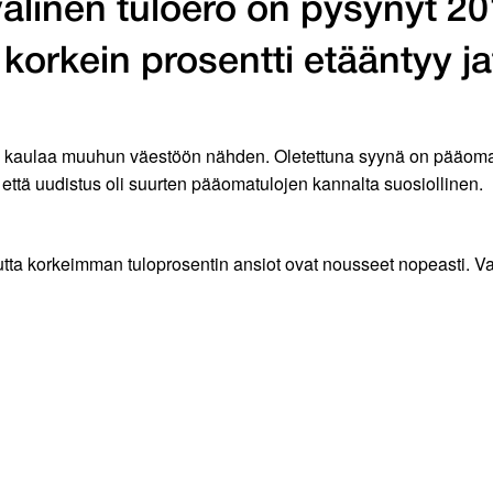
inen tuloero on pysynyt 20
korkein prosentti etääntyy ja
repi kaulaa muuhun väestöön nähden. Oletettuna syynä on pääom
 että uudistus oli suurten pääomatulojen kannalta suosiollinen.
mutta korkeimman tuloprosentin ansiot ovat nousseet nopeasti. V