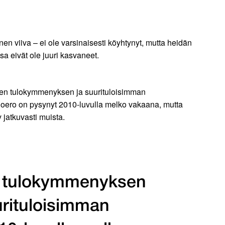
en viiva – ei ole varsinaisesti köyhtynyt, mutta heidän
sa eivät ole juuri kasvaneet.
nnen tulokymmenyksen ja suurituloisimman
oero on pysynyt 2010-luvulla melko vakaana, mutta
 jatkuvasti muista.
n tulokymmenyksen
urituloisimman