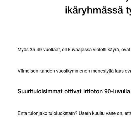
ikäryhmässä t
Myös 35-49-vuotiaat, eli kuvaajassa violetti käyrä, ova
Viimeisen kahden vuosikymmenen menestyjiä taas ovat oll
Suurituloisimmat ottivat irtioton 90-luvull
Entä tulonjako tuloluokittain? Usein kuultu väite on, ett