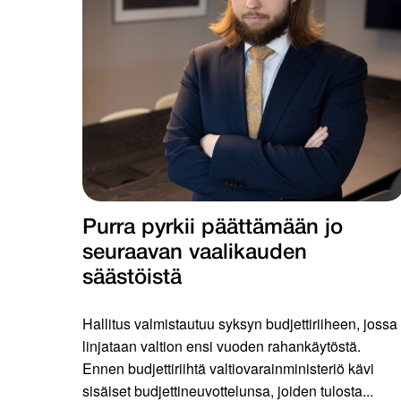
Purra pyrkii päättämään jo
seuraavan vaalikauden
säästöistä
Hallitus valmistautuu syksyn budjettiriiheen, jossa
linjataan valtion ensi vuoden rahankäytöstä.
Ennen budjettiriihtä valtiovarainministeriö kävi
sisäiset budjettineuvottelunsa, joiden tulosta...