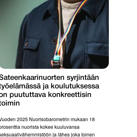
Sateenkaarinuorten syrjintään
työelämässä ja koulutuksessa
on puututtava konkreettisin
toimin
Vuoden 2025 Nuorisobarometrin mukaan 18
prosenttia nuorista kokee kuuluvansa
seksuaalivähemmistöön ja lähes joka toinen