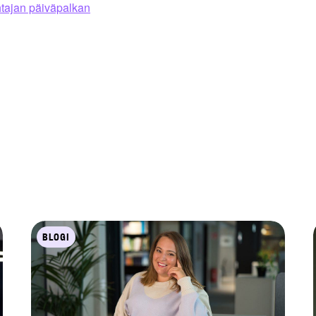
htajan päiväpalkan
BLOGI