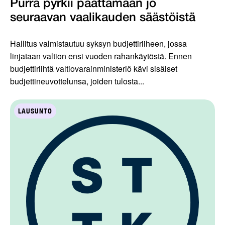
Purra pyrkii päättämään jo
seuraavan vaalikauden säästöistä
Hallitus valmistautuu syksyn budjettiriiheen, jossa
linjataan valtion ensi vuoden rahankäytöstä. Ennen
budjettiriihtä valtiovarainministeriö kävi sisäiset
budjettineuvottelunsa, joiden tulosta...
LAUSUNTO