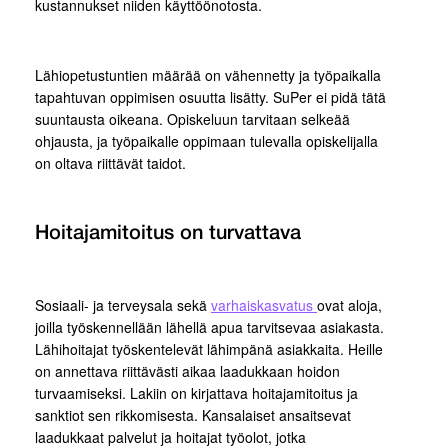
kustannukset niiden käyttöönotosta.
Lähiopetustuntien määrää on vähennetty ja työpaikalla
tapahtuvan oppimisen osuutta lisätty. SuPer ei pidä tätä
suuntausta oikeana. Opiskeluun tarvitaan selkeää
ohjausta, ja työpaikalle oppimaan tulevalla opiskelijalla
on oltava riittävät taidot.
Hoitajamitoitus on turvattava
Sosiaali- ja terveysala sekä
varhaiskasvatus
ovat aloja,
joilla työskennellään lähellä apua tarvitsevaa asiakasta.
Lähihoitajat työskentelevät lähimpänä asiakkaita. Heille
on annettava riittävästi aikaa laadukkaan hoidon
turvaamiseksi. Lakiin on kirjattava hoitajamitoitus ja
sanktiot sen rikkomisesta. Kansalaiset ansaitsevat
laadukkaat palvelut ja hoitajat työolot, jotka