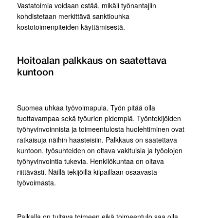
Vastatoimia voidaan estää, mikäli työnantajiin
kohdistetaan merkittävä sanktiouhka
kostotoimenpiteiden käyttämisestä.
Hoitoalan palkkaus on saatettava
kuntoon
Suomea uhkaa työvoimapula. Työn pitää olla
tuottavampaa sekä työurien pidempiä. Työntekijöiden
työhyvinvoinnista ja toimeentulosta huolehtiminen ovat
ratkaisuja näihin haasteisiin. Palkkaus on saatettava
kuntoon, työsuhteiden on oltava vakituisia ja työolojen
työhyvinvointia tukevia. Henkilökuntaa on oltava
riittävästi. Näillä tekijöillä kilpaillaan osaavasta
työvoimasta.
Palkalla on tultava toimeen eikä toimeentulo saa olla