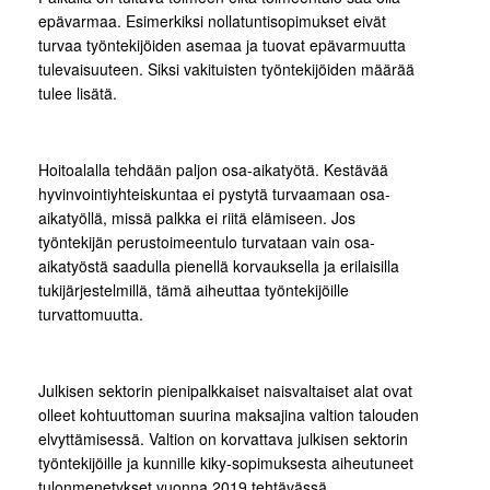
epävarmaa. Esimerkiksi nollatuntisopimukset eivät
turvaa työntekijöiden asemaa ja tuovat epävarmuutta
tulevaisuuteen. Siksi vakituisten työntekijöiden määrää
tulee lisätä.
Hoitoalalla tehdään paljon osa-aikatyötä. Kestävää
hyvinvointiyhteiskuntaa ei pystytä turvaamaan osa-
aikatyöllä, missä palkka ei riitä elämiseen. Jos
työntekijän perustoimeentulo turvataan vain osa-
aikatyöstä saadulla pienellä korvauksella ja erilaisilla
tukijärjestelmillä, tämä aiheuttaa työntekijöille
turvattomuutta.
Julkisen sektorin pienipalkkaiset naisvaltaiset alat ovat
olleet kohtuuttoman suurina maksajina valtion talouden
elvyttämisessä. Valtion on korvattava julkisen sektorin
työntekijöille ja kunnille kiky-sopimuksesta aiheutuneet
tulonmenetykset vuonna 2019 tehtävässä