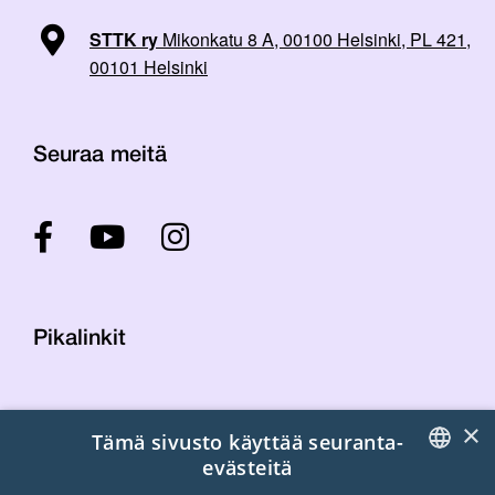
STTK ry
Mikonkatu 8 A, 00100 Helsinki, PL 421,
00101 Helsinki
Seuraa meitä
Pikalinkit
Yhteystiedot
×
Tämä sivusto käyttää seuranta-
Laskutustiedot
evästeitä
STTK:n kuvapankki