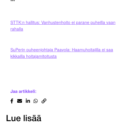
***
STTK:n hallitus: Vanhustenhoito ei parane puheilla vaan
rahalla
SuPerin puheenjohtaja Paavola: Haamuhoitajilla ei saa
kikkailla hoitajamitoitusta
Jaa artikkeli:
Lue lisää