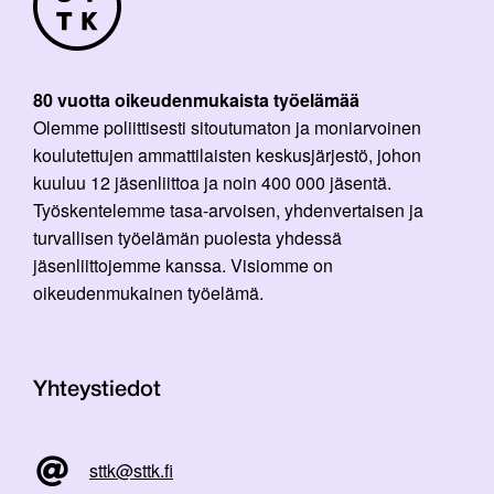
80 vuotta oikeudenmukaista työelämää
Olemme poliittisesti sitoutumaton ja moniarvoinen
koulutettujen ammattilaisten keskusjärjestö, johon
kuuluu 12 jäsenliittoa ja noin 400 000 jäsentä.
Työskentelemme tasa-arvoisen, yhdenvertaisen ja
turvallisen työelämän puolesta yhdessä
jäsenliittojemme kanssa. Visiomme on
oikeudenmukainen työelämä.
Yhteystiedot
sttk@sttk.fi