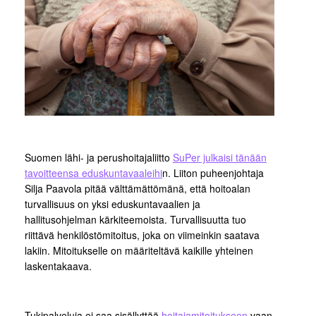
Suomen lähi- ja perushoitajaliitto
SuPer julkaisi tänään
tavoitteensa eduskuntavaaleihi
n. Liiton puheenjohtaja
Silja Paavola pitää välttämättömänä, että hoitoalan
turvallisuus on yksi eduskuntavaalien ja
hallitusohjelman kärkiteemoista. Turvallisuutta tuo
riittävä henkilöstömitoitus, joka on viimeinkin saatava
lakiin. Mitoitukselle on määriteltävä kaikille yhteinen
laskentakaava.
Tukipalveluja ei saa sisällyttää
hoitajamitoitukseen
vaan