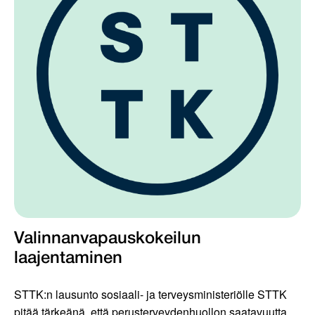
Valinnanvapauskokeilun
laajentaminen
STTK:n lausunto sosiaali- ja terveysministeriölle STTK
pitää tärkeänä, että perusterveydenhuollon saatavuutta