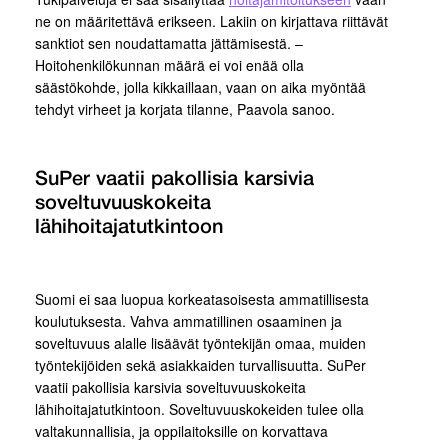
ne on määritettävä erikseen. Lakiin on kirjattava riittävät
sanktiot sen noudattamatta jättämisestä. –
Hoitohenkilökunnan määrä ei voi enää olla
säästökohde, jolla kikkaillaan, vaan on aika myöntää
tehdyt virheet ja korjata tilanne, Paavola sanoo.
SuPer vaatii pakollisia karsivia
soveltuvuuskokeita
lähihoitajatutkintoon
Suomi ei saa luopua korkeatasoisesta ammatillisesta
koulutuksesta. Vahva ammatillinen osaaminen ja
soveltuvuus alalle lisäävät työntekijän omaa, muiden
työntekijöiden sekä asiakkaiden turvallisuutta. SuPer
vaatii pakollisia karsivia soveltuvuuskokeita
lähihoitajatutkintoon. Soveltuvuuskokeiden tulee olla
valtakunnallisia, ja oppilaitoksille on korvattava