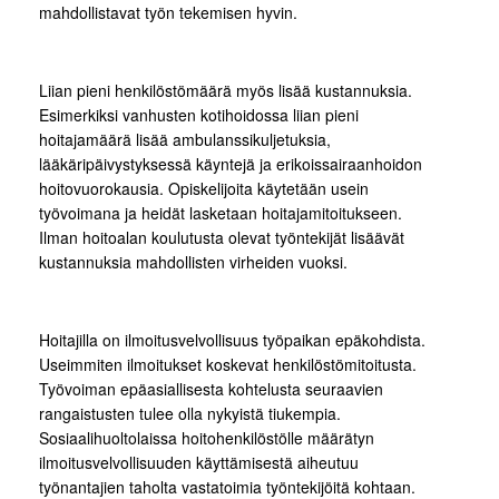
mahdollistavat työn tekemisen hyvin.
Liian pieni henkilöstömäärä myös lisää kustannuksia.
Esimerkiksi vanhusten kotihoidossa liian pieni
hoitajamäärä lisää ambulanssikuljetuksia,
lääkäripäivystyksessä käyntejä ja erikoissairaanhoidon
hoitovuorokausia. Opiskelijoita käytetään usein
työvoimana ja heidät lasketaan hoitajamitoitukseen.
Ilman hoitoalan koulutusta olevat työntekijät lisäävät
kustannuksia mahdollisten virheiden vuoksi.
Hoitajilla on ilmoitusvelvollisuus työpaikan epäkohdista.
Useimmiten ilmoitukset koskevat henkilöstömitoitusta.
Työvoiman epäasiallisesta kohtelusta seuraavien
rangaistusten tulee olla nykyistä tiukempia.
Sosiaalihuoltolaissa hoitohenkilöstölle määrätyn
ilmoitusvelvollisuuden käyttämisestä aiheutuu
työnantajien taholta vastatoimia työntekijöitä kohtaan.