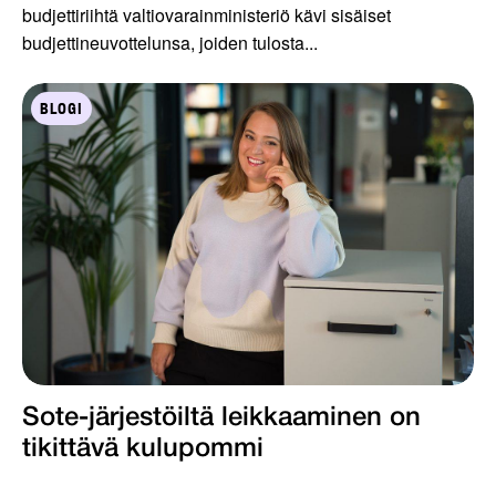
budjettiriihtä valtiovarainministeriö kävi sisäiset
budjettineuvottelunsa, joiden tulosta...
BLOGI
Sote-järjestöiltä leikkaaminen on
tikittävä kulupommi