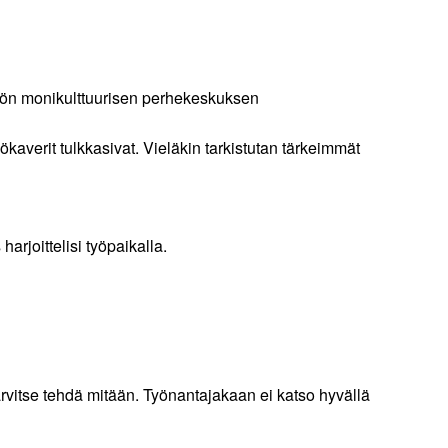
stön monikulttuurisen perhekeskuksen
averit tulkkasivat. Vieläkin tarkistutan tärkeimmät
rjoittelisi työpaikalla.
 tarvitse tehdä mitään. Työnantajakaan ei katso hyvällä