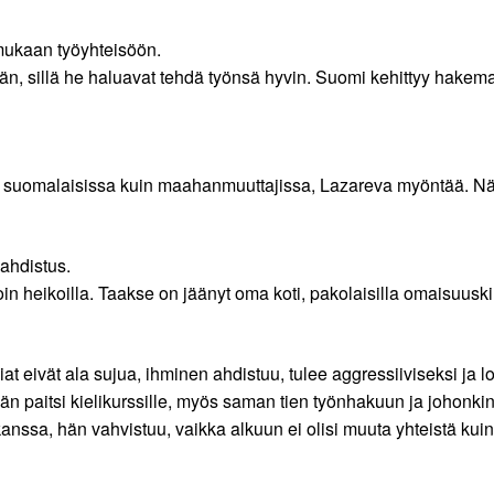
 mukaan työyhteisöön.
, sillä he haluavat tehdä työnsä hyvin. Suomi kehittyy hakemal
iin suomalaisissa kuin maahanmuuttajissa, Lazareva myöntää. Näi
ahdistus.
n heikoilla. Taakse on jäänyt oma koti, pakolaisilla omaisuuskin
iat eivät ala sujua, ihminen ahdistuu, tulee aggressiiviseksi ja l
n paitsi kielikurssille, myös saman tien työnhakuun ja johonki
ssa, hän vahvistuu, vaikka alkuun ei olisi muuta yhteistä kuin 