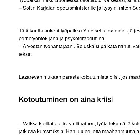
– Soitin Karjalan opetusministerille ja kysyin, miten 
Tätä kautta aukeni työpaikka Yhteiset lapsemme -järje
perhetyöntekijänä ja psykoterapeuttina.
– Arvostan työnantajaani. Se uskalsi palkata minut, va
tekstit.
Lazarevan mukaan parasta kotoutumista olisi, jos maahan
Kotoutuminen on aina kriisi
– Vaikka kielitaito olisi vaillinainen, työtä tekemällä k
jatkuvia kurssituksia. Hän luulee, että maahanmuuttaja