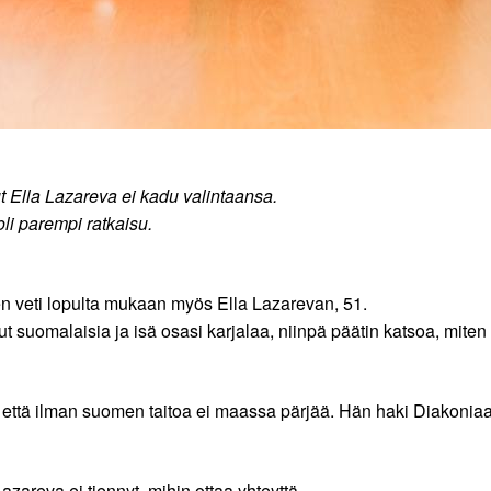
 Ella Lazareva ei kadu valintaansa.
li parempi ratkaisu.
 veti lopulta mukaan myös Ella Lazarevan, 51.
nut suomalaisia ja isä osasi karjalaa, niinpä päätin katsoa, mite
 että ilman suomen taitoa ei maassa pärjää. Hän haki Diakoniaan
zareva ei tiennyt, mihin ottaa yhteyttä.