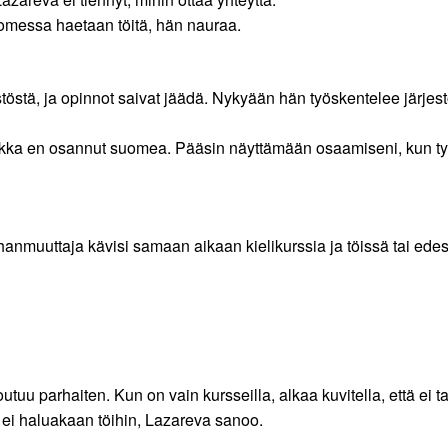
Suomessa haetaan töitä, hän nauraa.
stöstä, ja opinnot saivat jäädä. Nykyään hän työskentelee järje
ikka en osannut suomea. Pääsin näyttämään osaamiseni, kun työk
muuttaja kävisi samaan aikaan kielikurssia ja töissä tai edes ha
otoutuu parhaiten. Kun on vain kursseilla, alkaa kuvitella, että ei
 ei haluakaan töihin, Lazareva sanoo.