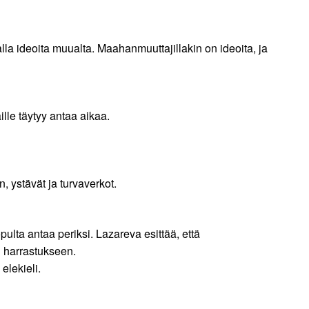
la ideoita muualta. Maahanmuuttajillakin on ideoita, ja
lle täytyy antaa aikaa.
, ystävät ja turvaverkot.
opulta antaa periksi. Lazareva esittää, että
n harrastukseen.
elekieli.