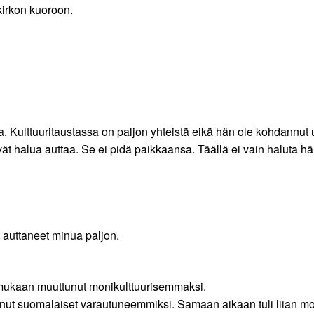
kirkon kuoroon.
Kulttuuritaustassa on paljon yhteistä eikä hän ole kohdannut 
t halua auttaa. Se ei pidä paikkaansa. Täällä ei vain haluta häi
t auttaneet minua paljon.
ukaan muuttunut monikulttuurisemmaksi.
nut suomalaiset varautuneemmiksi. Samaan aikaan tuli liian mo