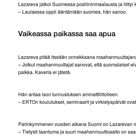
Lazareva jatkoi Suomessa posliininmaalausta ja liittyi 
– Laulaessa oppii ääntämään suomea, hän sanoo.
Vaikeassa paikassa saa apua
Lazareva pitää itseään onnekkaana maahanmuuttajana. 
– Jotkut maahanmuuttajat sanovat, että suomalaiset eivä
paikka. Kaveria ei jätetä.
Hän antaa ison tunnustuksen ammattiliitolleen.
– ERTOn koulutukset, seminaarit ja virkistyspäivät ova
Parinkymmenen vuoden aikana Suomi on Lazarevan m
– Tietysti taantuma ja suuri maahanmuuttoaalto on saa