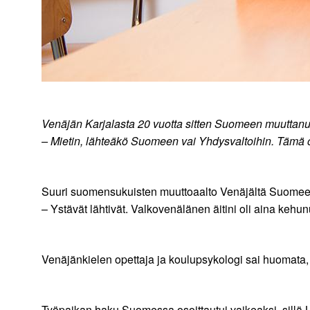
Venäjän Karjalasta 20 vuotta sitten Suomeen muuttanut
– Mietin, lähteäkö Suomeen vai Yhdysvaltoihin. Tämä o
Suuri suomensukuisten muuttoaalto Venäjältä Suomeen
– Ystävät lähtivät. Valkovenälänen äitini oli aina kehu
Venäjänkielen opettaja ja koulupsykologi sai huomata,
Työpaikan haku Suomessa osoittautui vaikeaksi, sillä La