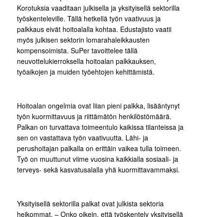
Korotuksia vaaditaan julkisella ja yksityisellä sektorilla
työskenteleville. Tällä hetkellä työn vaativuus ja
palkkaus eivät hoitoalalla kohtaa. Edustajisto vaatii
myös julkisen sektorin lomarahaleikkausten
kompensoimista. SuPer tavoittelee tällä
neuvottelukierroksella hoitoalan palkkauksen,
työaikojen ja muiden työehtojen kehittämistä.
Hoitoalan ongelmia ovat liian pieni palkka, lisääntynyt
työn kuormittavuus ja riittämätön henkilöstömäärä.
Palkan on turvattava toimeentulo kaikissa tilanteissa ja
sen on vastattava työn vaativuutta. Lähi- ja
perushoitajan palkalla on erittäin vaikea tulla toimeen.
Työ on muuttunut viime vuosina kaikkialla sosiaali- ja
terveys- sekä kasvatusalalla yhä kuormittavammaksi.
Yksityisellä sektorilla palkat ovat julkista sektoria
heikommat. – Onko oikein, että työskentely yksityisellä