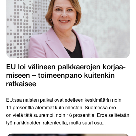
EU loi välineen palkkaerojen korjaa­
miseen – toimeenpano kuiten­kin
ratkaisee
EU:ssa naisten palkat ovat edelleen keskimäärin noin
11 prosenttia alemmat kuin miesten. Suomessa ero
on vielä tätä suurempi, noin 16 prosenttia. Eroa selitetään
työmarkkinoiden rakenteella, mutta suuri osa...