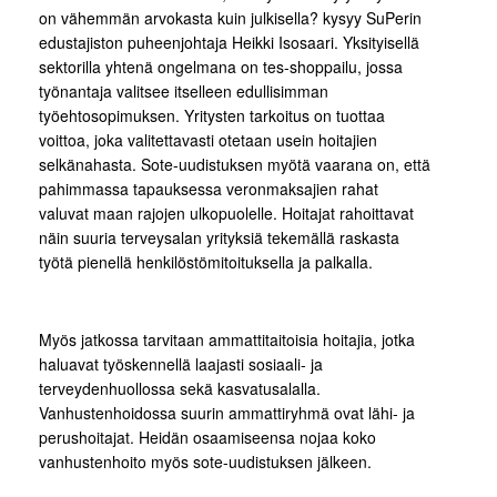
on vähemmän arvokasta kuin julkisella? kysyy SuPerin
edustajiston puheenjohtaja Heikki Isosaari. Yksityisellä
sektorilla yhtenä ongelmana on tes-shoppailu, jossa
työnantaja valitsee itselleen edullisimman
työehtosopimuksen. Yritysten tarkoitus on tuottaa
voittoa, joka valitettavasti otetaan usein hoitajien
selkänahasta. Sote-uudistuksen myötä vaarana on, että
pahimmassa tapauksessa veronmaksajien rahat
valuvat maan rajojen ulkopuolelle. Hoitajat rahoittavat
näin suuria terveysalan yrityksiä tekemällä raskasta
työtä pienellä henkilöstömitoituksella ja palkalla.
Myös jatkossa tarvitaan ammattitaitoisia hoitajia, jotka
haluavat työskennellä laajasti sosiaali- ja
terveydenhuollossa sekä kasvatusalalla.
Vanhustenhoidossa suurin ammattiryhmä ovat lähi- ja
perushoitajat. Heidän osaamiseensa nojaa koko
vanhustenhoito myös sote-uudistuksen jälkeen.