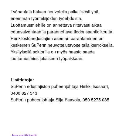
Työnantaja haluaa neuvotella paikallisesti yhä
enemmän työntekijöiden työehdoista.
Luottamusmiehille on annettava riittävästi aikaa
edunvalvontaan ja parannettava tiedonsaantioikeutta.
Henkilöstönedustajien aseman parantaminen on
keskeinen SuPerin neuvottelutavoite tällä kierroksella.
Yksityisellä sektorilla on myös haaste saada
luottamusmies jokaiseen työpaikkaan.
Lisätietoja:
SuPerin edustajiston puheenjohtaja Heikki Isosaari,
0400 827 543
SuPerin puheenjohtaja Silja Paavola, 050 5275 085
Jaa artikkeli: