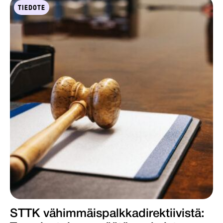
TIEDOTE
STTK vähimmäispalkka­­direktiivistä: