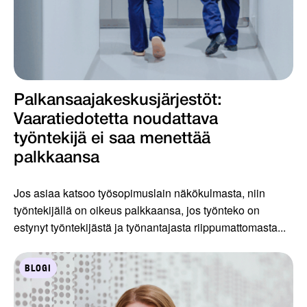
Palkansaajakeskus­järjestöt:
Vaaratiedotetta noudattava
työntekijä ei saa menettää
palkkaansa
Jos asiaa katsoo työsopimuslain näkökulmasta, niin
työntekijällä on oikeus palkkaansa, jos työnteko on
estynyt työntekijästä ja työnantajasta riippumattomasta...
BLOGI