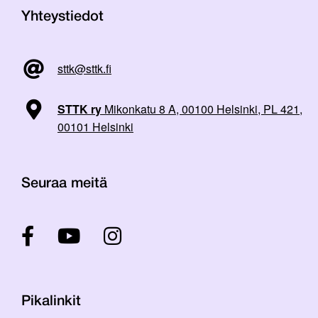
Yhteystiedot
sttk@sttk.fi
STTK ry
Mikonkatu 8 A, 00100 Helsinki, PL 421,
00101 Helsinki
Seuraa meitä
Pikalinkit