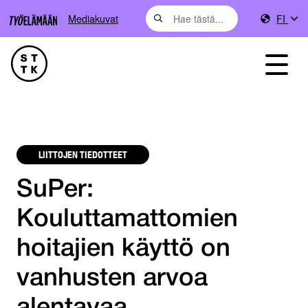
Mediakuvat
FI
LIITTOJEN TIEDOTTEET
SuPer:
Kouluttamattomien
hoitajien käyttö on
vanhusten arvoa