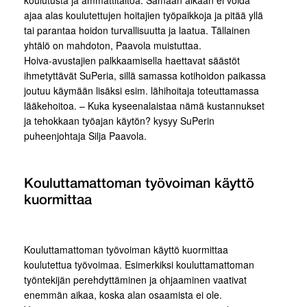
koulutusta ja ammattitaitoa. Samaan aikaan ei voida
ajaa alas koulutettujen hoitajien työpaikkoja ja pitää yllä
tai parantaa hoidon turvallisuutta ja laatua. Tällainen
yhtälö on mahdoton, Paavola muistuttaa.
Hoiva-avustajien palkkaamisella haettavat säästöt
ihmetyttävät SuPeria, sillä samassa kotihoidon paikassa
joutuu käymään lisäksi esim. lähihoitaja toteuttamassa
lääkehoitoa. – Kuka kyseenalaistaa nämä kustannukset
ja tehokkaan työajan käytön? kysyy SuPerin
puheenjohtaja Silja Paavola.
Kouluttamattoman työvoiman käyttö
kuormittaa
Kouluttamattoman työvoiman käyttö kuormittaa
koulutettua työvoimaa. Esimerkiksi kouluttamattoman
työntekijän perehdyttäminen ja ohjaaminen vaativat
enemmän aikaa, koska alan osaamista ei ole.