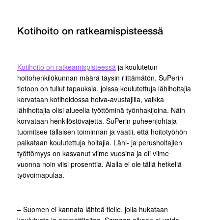
Kotihoito on ratkeamispisteessä
Kotihoito on ratkeamispisteessä
ja koulutetun
hoitohenkilökunnan määrä täysin riittämätön. SuPerin
tietoon on tullut tapauksia, joissa koulutettuja lähihoitajia
korvataan kotihoidossa hoiva-avustajilla, vaikka
lähihoitajia olisi alueella työttöminä työnhakijoina. Näin
korvataan henkilöstövajetta. SuPerin puheenjohtaja
tuomitsee tällaisen toiminnan ja vaatii, että hoitotyöhön
palkataan koulutettuja hoitajia. Lähi- ja perushoitajien
työttömyys on kasvanut viime vuosina ja oli viime
vuonna noin viisi prosenttia. Alalla ei ole tällä hetkellä
työvoimapulaa.
– Suomen ei kannata lähteä tielle, jolla hukataan