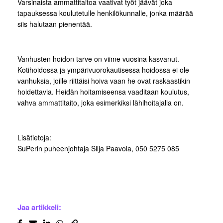
Varsinaista ammattitaitoa vaativat työt jäävät joka
tapauksessa koulutetulle henkilökunnalle, jonka määrää
siis halutaan pienentää.
Vanhusten hoidon tarve on viime vuosina kasvanut.
Kotihoidossa ja ympärivuorokautisessa hoidossa ei ole
vanhuksia, joille riittäisi hoiva vaan he ovat raskaastikin
hoidettavia. Heidän hoitamiseensa vaaditaan koulutus,
vahva ammattitaito, joka esimerkiksi lähihoitajalla on.
Lisätietoja:
SuPerin puheenjohtaja Silja Paavola, 050 5275 085
Jaa artikkeli: