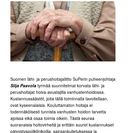
Suomen lähi- ja perushoitajaliitto SuPerin puheenjohtaja
Silja Paavola
tyrmää suunnitelmat korvata lähi- ja
perushoitajat hoiva-avustajilla vanhustenhoidossa.
Kustannussäästöt, joita tällä toiminnalla tavoitellaan,
ovat kyseenalaisia. Kouluttamaton hoitaja ei
todennäköisesti tunnista vanhusten hoidon tarvetta
ajoissa eikä osaa toimia oikein. Tästä seuraa
suoranaisia hoitovirheitä ja erittäin suuret kustannukset
päivystyspoliklinikoilla, sairaankuljetuksessa ja