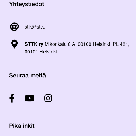
Yhteystiedot
sttk@sttk.fi
STTK ry
Mikonkatu 8 A, 00100 Helsinki, PL 421,
00101 Helsinki
Seuraa meitä
Pikalinkit