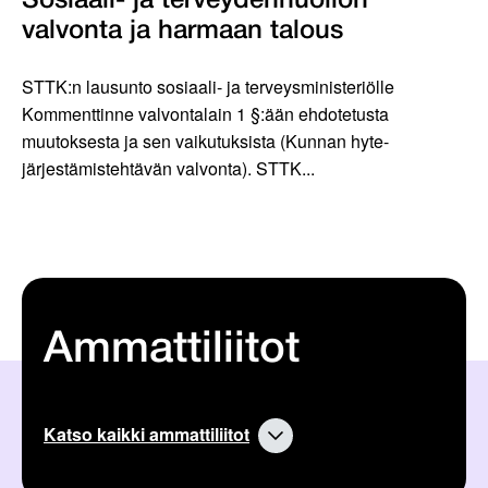
Sosiaali- ja terveydenhuollon
valvonta ja harmaan talous
STTK:n lausunto sosiaali- ja terveysministeriölle
Kommenttinne valvontalain 1 §:ään ehdotetusta
muutoksesta ja sen vaikutuksista (Kunnan hyte-
järjestämistehtävän valvonta). STTK...
Ammattiliitot
Katso kaikki ammattiliitot