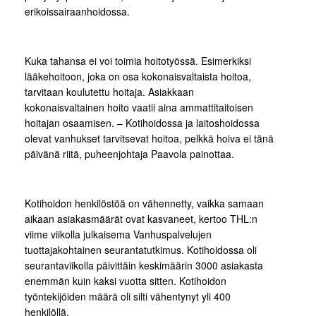
erikoissairaanhoidossa.
Kuka tahansa ei voi toimia hoitotyössä. Esimerkiksi
lääkehoitoon, joka on osa kokonaisvaltaista hoitoa,
tarvitaan koulutettu hoitaja. Asiakkaan
kokonaisvaltainen hoito vaatii aina ammattitaitoisen
hoitajan osaamisen. – Kotihoidossa ja laitoshoidossa
olevat vanhukset tarvitsevat hoitoa, pelkkä hoiva ei tänä
päivänä riitä, puheenjohtaja Paavola painottaa.
Kotihoidon henkilöstöä on vähennetty, vaikka samaan
aikaan asiakasmäärät ovat kasvaneet, kertoo THL:n
viime viikolla julkaisema Vanhuspalvelujen
tuottajakohtainen seurantatutkimus. Kotihoidossa oli
seurantaviikolla päivittäin keskimäärin 3000 asiakasta
enemmän kuin kaksi vuotta sitten. Kotihoidon
työntekijöiden määrä oli silti vähentynyt yli 400
henkilöllä.