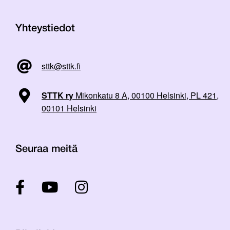
Yhteystiedot
sttk@sttk.fi
STTK ry
Mikonkatu 8 A, 00100 Helsinki, PL 421,
00101 Helsinki
Seuraa meitä