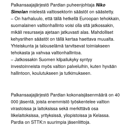
Palkansaajajärjestö Pardian puheenjohtaja
Niko
Simolan
mielestä valtiosektorin säästöt on säästetty.
– On harhaluulo, että tällä hetkellä Euroopan tehokkain,
suomalainen valtionhallinto voisi olla sitä jatkossakin,
mikäli resursseja ajetaan jatkuvasti alas. Mahdolliset
kehysriihen säästöt on tällä kertaa haettava muualta.
Yhteiskunta ja talouselämä tarvitsevat toimiakseen
tehokasta ja vahvaa valtionhallintoa.
– Jatkossakin Suomen kilpailukyky syntyy
investoinneista myös valtion palveluihin, kuten hyvään
hallintoon, koulutukseen ja tutkimukseen.
Palkansaajajärjestö Pardian kokonaisjäsenmäärä on 40
000 jäsentä, joista enemmistö työskentelee valtion
virastoissa ja laitoksissa sekä merkittävä osa
liikelaitoksissa, yrityksissä, yliopistoissa ja Kelassa.
Pardia on STTK:n suurimpia jäsenliittoja.