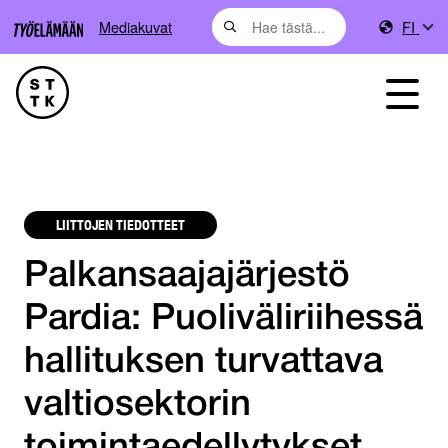
Mediakuvat
FI
LIITTOJEN TIEDOTTEET
Palkansaajajärjestö
Pardia: Puoliväliriihessä
hallituksen turvattava
valtiosektorin