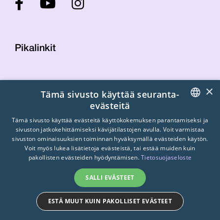
Pikalinkit
Yhteystiedot
×
Tämä sivusto käyttää seuranta-
Laskutustiedot
evästeitä
STTK:n kuvapankki
FINNISH
Tietosuojaseloste
Tämä sivusto käyttää evästeitä käyttökokemuksen parantamiseksi ja
sivuston jatkokehittämiseksi kävijätilastojen avulla. Voit varmistaa
Turvallisemman tilan periaatteet
ENGLISH
sivuston ominaisuuksien toiminnan hyväksymällä evästeiden käytön.
Voit myös lukea lisätietoja evästeistä, tai estää muiden kuin
SWEDISH
pakollisten evästeiden hyödyntämisen.
Tietosuojaseloste
SALLI EVÄSTEET
ESTÄ MUUT KUIN PAKOLLISET EVÄSTEET
© 2026
STTK.
Made with ❤ by
Avoin.Systems