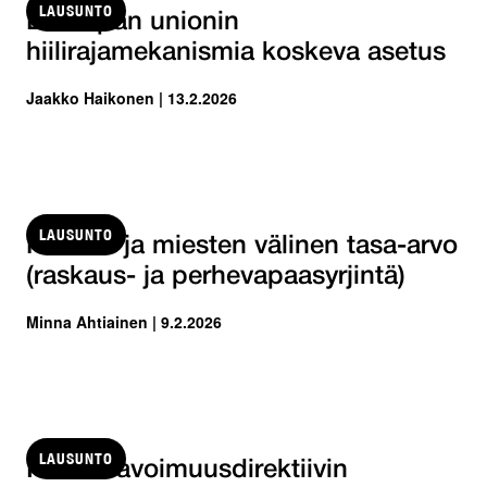
LAUSUNTO
Euroopan unionin
hiilirajamekanismia koskeva asetus
Jaakko Haikonen | 13.2.2026
LAUSUNTO
Naisten ja miesten välinen tasa-arvo
(raskaus- ja perhevapaasyrjintä)
Minna Ahtiainen | 9.2.2026
LAUSUNTO
Palkka-avoimuusdirektiivin