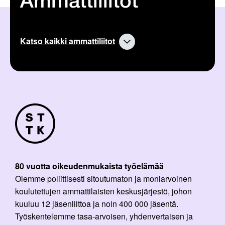
Ammattiliitot
i
a
k
r
k
t
e
i
l
k
Katso kaikki ammattiliitot
i
k
:
e
l
i
:
80 vuotta oikeudenmukaista työelämää
Olemme poliittisesti sitoutumaton ja moniarvoinen
koulutettujen ammattilaisten keskusjärjestö, johon
kuuluu 12 jäsenliittoa ja noin 400 000 jäsentä.
Työskentelemme tasa-arvoisen, yhdenvertaisen ja