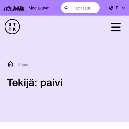
Mediakuvat
FI
/
paivi
Tekijä:
paivi