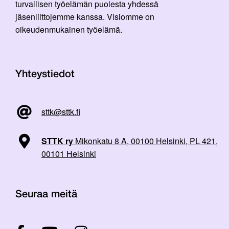
turvallisen työelämän puolesta yhdessä
jäsenliittojemme kanssa. Visiomme on
oikeudenmukainen työelämä.
Yhteystiedot
sttk@sttk.fi
STTK ry
Mikonkatu 8 A, 00100 Helsinki, PL 421,
00101 Helsinki
Seuraa meitä