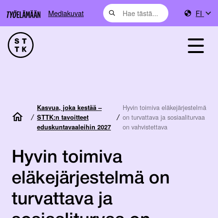
Mediakuvat
FI
Hyvin toimiva eläkejärjestelmä
Kasvua, joka kestää –
/
/
on turvattava ja sosiaaliturvaa
STTK:n tavoitteet
on vahvistettava
eduskuntavaaleihin 2027
Hyvin toimiva
eläkejärjestelmä on
turvattava ja