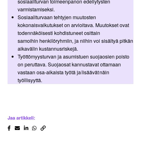
sosiaaliturvan toimeenpanon edellytysten
varmistamiseksi.
Sosiaaliturvaan tehtyjen muutosten
kokonaisvaikutukset on arvioitava. Muutokset ovat
todennäköisesti kohdistuneet osittain
samoihin henkilöryhmiin, ja niihin voi sisältyä pitkän
aikavälin kustannusriskejä.
Työttömyysturvan ja asumistuen suojaosien poisto
on peruttava. Suojaosat kannustavat ottamaan
vastaan osa-aikaista työtä ja lisäävät näin
työllisyyttä.
Jaa artikkeli: