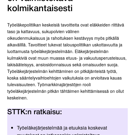
kolmikantaisesti
Työeläkepolitiikan keskeisiä tavoitteita ovat eläkkeiden riittävä
taso ja kattavuus, sukupolvien välinen
oikeudenmukaisuus ja rahoituksen kestävyys myös pitkällä
aikavälillä. Tavoitteet tukevat talouspolitiikan uskottavuutta ja
luottamusta työeläkejärjestelmään. Eläkejärjestelmän
kulmakiviä ovat muun muassa etuus- ja vakuutusperusteisuus,
lakisääteisyys, ansiosidonnaisuus sekä omaisuuden suoja.
Työeläkejärjestelmän kehittäminen on pitkäjänteistä työtä,
koska sääntelyvaihtoehtojen vaikutuksia on arvioitava kauas
tulevaisuuteen. Työmarkkinajärjestöjen rooli
työeläkejärjestelmän pitkän tähtäimen kehittämisessä on ollut
keskeinen.
STTK:n ratkaisu:
Työeläkejärjestelmää ja etuuksia koskevat