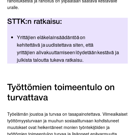
rahoituksesta ja rahoitus on ylipäätään saatava kestävälle
uralle.
STTK:n ratkaisu:
Yrittäjien eläkelainsäädäntöä on
kehitettävä ja uudistettava siten, että
yrittäjien alivakuuttamiseen löydetään kestävä ja
julkista taloutta tukeva ratkaisu.
Työttömien toimeentulo on
turvattava
Työelämän joustoa ja turvaa on tasapainotettava. Viimeaikaiset
työttömyysturvaan ja muuhun sosiaaliturvaan kohdistuneet
muutokset ovat heikentäneet monien työntekijöiden ja
työttömien toimeentulon turvaa ja lisänneet epävarmuutta