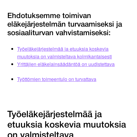
Ehdotuksemme toimivan
eläkejärjestelmän turvaamiseksi ja
sosiaaliturvan vahvistamiseksi:
Työeläkejärjestelmää ja etuuksia koskevia
muutoksia on valmisteltava kolmikantaisesti
Yrittäjien eläkelainsäädäntöä on uudistettava
Työttömien toimeentulo on turvattava
Työeläkejärjestelmää ja
etuuksia koskevia muutoksia
on valmisteltava