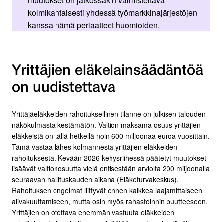
muutokset on jatkossakin valmisteltava
kolmikantaisesti yhdessä työmarkkinajärjestöjen
kanssa nämä periaatteet huomioiden.
Yrittäjien eläkelainsäädäntöä
on uudistettava
Yrittäjäeläkkeiden rahoituksellinen tilanne on julkisen talouden
näkökulmasta kestämätön. Valtion maksama osuus yrittäjien
eläkkeistä on tällä hetkellä noin 600 miljoonaa euroa vuosittain.
Tämä vastaa lähes kolmannesta yrittäjien eläkkeiden
rahoituksesta. Kevään 2026 kehysriihessä päätetyt muutokset
lisäävät valtionosuutta vielä entisestään arviolta 200 miljoonalla
seuraavan hallituskauden aikana (Eläketurvakeskus).
Rahoituksen ongelmat liittyvät ennen kaikkea laajamittaiseen
alivakuuttamiseen, mutta osin myös rahastoinnin puutteeseen.
Yrittäjien on otettava enemmän vastuuta eläkkeiden