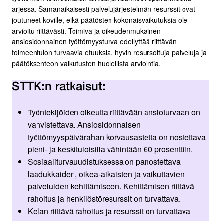
arjessa. Samanaikaisesti palvelujärjestelmän resurssit ovat
joutuneet koville, eikä päätösten kokonaisvaikutuksia ole
arvioitu riittävästi. Toimiva ja oikeudenmukainen
ansiosidonnainen työttömyysturva edellyttää riittävän
toimeentulon turvaavia etuuksia, hyvin resursoituja palveluja ja
päätöksenteon vaikutusten huolellista arviointia.
STTK:n ratkaisut:
Työntekijöiden oikeutta riittävään ansioturvaan on
vahvistettava. Ansiosidonnaisen
työttömyyspäivärahan korvausastetta on nostettava
pieni- ja keskituloisilla vähintään 60 prosenttiin.
Sosiaaliturvauudistuksessa on panostettava
laadukkaiden, oikea-aikaisten ja vaikuttavien
palveluiden kehittämiseen. Kehittämisen riittävä
rahoitus ja henkilöstöresurssit on turvattava.
Kelan riittävä rahoitus ja resurssit on turvattava