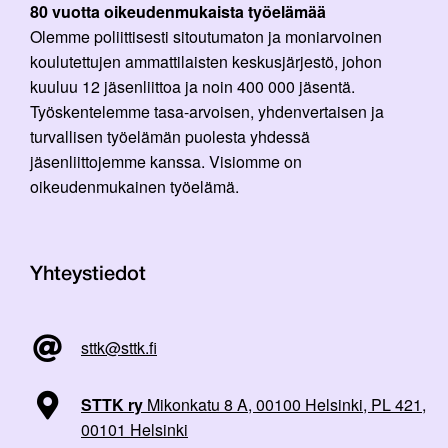
80 vuotta oikeudenmukaista työelämää
Olemme poliittisesti sitoutumaton ja moniarvoinen
koulutettujen ammattilaisten keskusjärjestö, johon
kuuluu 12 jäsenliittoa ja noin 400 000 jäsentä.
Työskentelemme tasa-arvoisen, yhdenvertaisen ja
turvallisen työelämän puolesta yhdessä
jäsenliittojemme kanssa. Visiomme on
oikeudenmukainen työelämä.
Yhteystiedot
sttk@sttk.fi
STTK ry
Mikonkatu 8 A, 00100 Helsinki, PL 421,
00101 Helsinki