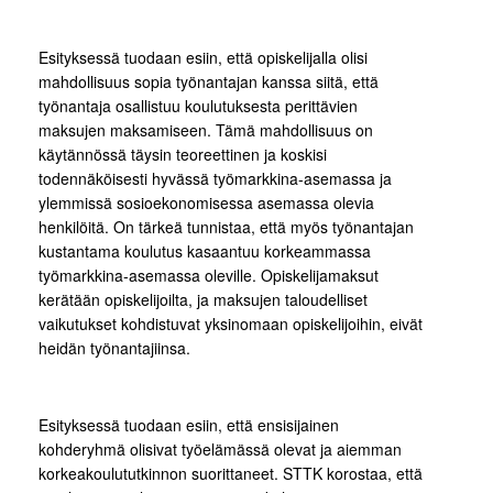
Esityksessä tuodaan esiin, että opiskelijalla olisi
mahdollisuus sopia työnantajan kanssa siitä, että
työnantaja osallistuu koulutuksesta perittävien
maksujen maksamiseen. Tämä mahdollisuus on
käytännössä täysin teoreettinen ja koskisi
todennäköisesti hyvässä työmarkkina-asemassa ja
ylemmissä sosioekonomisessa asemassa olevia
henkilöitä. On tärkeä tunnistaa, että myös työnantajan
kustantama koulutus kasaantuu korkeammassa
työmarkkina-asemassa oleville. Opiskelijamaksut
kerätään opiskelijoilta, ja maksujen taloudelliset
vaikutukset kohdistuvat yksinomaan opiskelijoihin, eivät
heidän työnantajiinsa.
Esityksessä tuodaan esiin, että ensisijainen
kohderyhmä olisivat työelämässä olevat ja aiemman
korkeakoulututkinnon suorittaneet. STTK korostaa, että