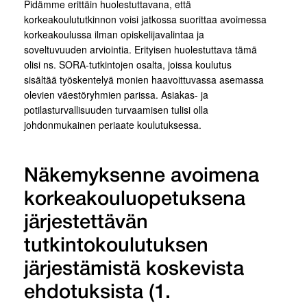
Pidämme erittäin huolestuttavana, että
korkeakoulututkinnon voisi jatkossa suorittaa avoimessa
korkeakoulussa ilman opiskelijavalintaa ja
soveltuvuuden arviointia. Erityisen huolestuttava tämä
olisi ns. SORA-tutkintojen osalta, joissa koulutus
sisältää työskentelyä monien haavoittuvassa asemassa
olevien väestöryhmien parissa. Asiakas- ja
potilasturvallisuuden turvaamisen tulisi olla
johdonmukainen periaate koulutuksessa.
Näkemyksenne avoimena
korkeakouluopetuksena
järjestettävän
tutkintokoulutuksen
järjestämistä koskevista
ehdotuksista (1.