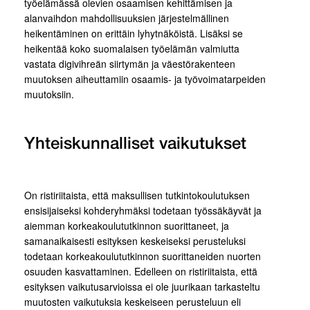
työelämässä olevien osaamisen kehittämisen ja
alanvaihdon mahdollisuuksien järjestelmällinen
heikentäminen on erittäin lyhytnäköistä. Lisäksi se
heikentää koko suomalaisen työelämän valmiutta
vastata digivihreän siirtymän ja väestörakenteen
muutoksen aiheuttamiin osaamis- ja työvoimatarpeiden
muutoksiin.
Yhteiskunnalliset vaikutukset
On ristiriitaista, että maksullisen tutkintokoulutuksen
ensisijaiseksi kohderyhmäksi todetaan työssäkäyvät ja
aiemman korkeakoulututkinnon suorittaneet, ja
samanaikaisesti esityksen keskeiseksi perusteluksi
todetaan korkeakoulututkinnon suorittaneiden nuorten
osuuden kasvattaminen. Edelleen on ristiriitaista, että
esityksen vaikutusarvioissa ei ole juurikaan tarkasteltu
muutosten vaikutuksia keskeiseen perusteluun eli