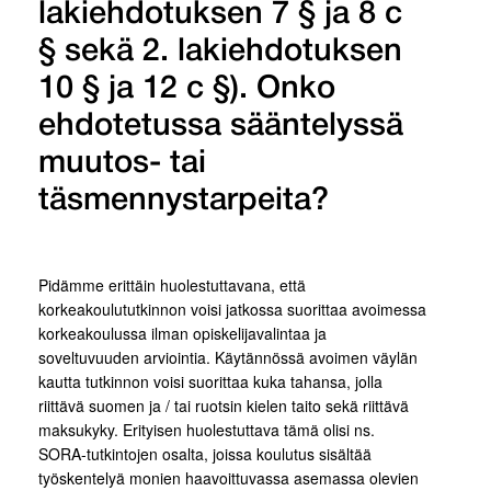
lakiehdotuksen 7 § ja 8 c
§ sekä 2. lakiehdotuksen
10 § ja 12 c §). Onko
ehdotetussa sääntelyssä
muutos- tai
täsmennystarpeita?
Pidämme erittäin huolestuttavana, että
korkeakoulututkinnon voisi jatkossa suorittaa avoimessa
korkeakoulussa ilman opiskelijavalintaa ja
soveltuvuuden arviointia. Käytännössä avoimen väylän
kautta tutkinnon voisi suorittaa kuka tahansa, jolla
riittävä suomen ja / tai ruotsin kielen taito sekä riittävä
maksukyky. Erityisen huolestuttava tämä olisi ns.
SORA-tutkintojen osalta, joissa koulutus sisältää
työskentelyä monien haavoittuvassa asemassa olevien