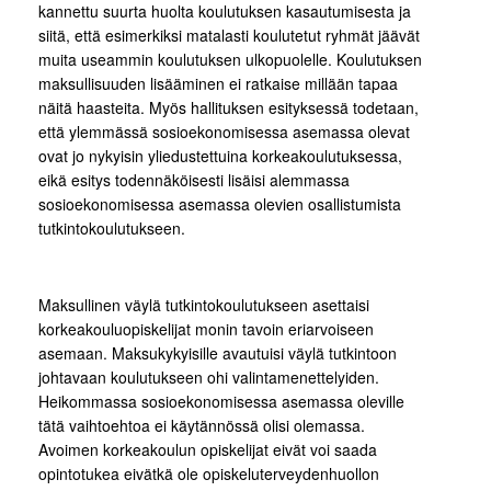
kannettu suurta huolta koulutuksen kasautumisesta ja
siitä, että esimerkiksi matalasti koulutetut ryhmät jäävät
muita useammin koulutuksen ulkopuolelle. Koulutuksen
maksullisuuden lisääminen ei ratkaise millään tapaa
näitä haasteita. Myös hallituksen esityksessä todetaan,
että ylemmässä sosioekonomisessa asemassa olevat
ovat jo nykyisin yliedustettuina korkeakoulutuksessa,
eikä esitys todennäköisesti lisäisi alemmassa
sosioekonomisessa asemassa olevien osallistumista
tutkintokoulutukseen.
Maksullinen väylä tutkintokoulutukseen asettaisi
korkeakouluopiskelijat monin tavoin eriarvoiseen
asemaan. Maksukykyisille avautuisi väylä tutkintoon
johtavaan koulutukseen ohi valintamenettelyiden.
Heikommassa sosioekonomisessa asemassa oleville
tätä vaihtoehtoa ei käytännössä olisi olemassa.
Avoimen korkeakoulun opiskelijat eivät voi saada
opintotukea eivätkä ole opiskeluterveydenhuollon