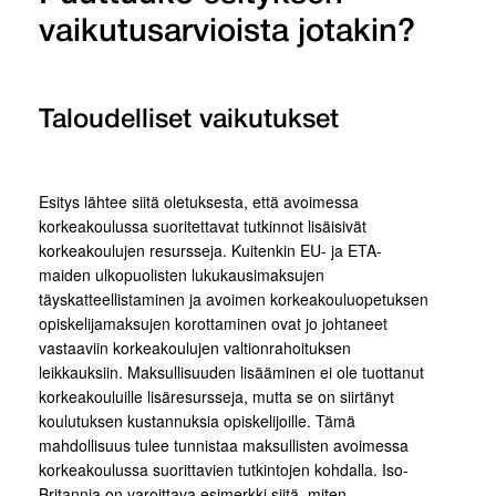
vaikutusarvioista jotakin?
Taloudelliset vaikutukset
Esitys lähtee siitä oletuksesta, että avoimessa
korkeakoulussa suoritettavat tutkinnot lisäisivät
korkeakoulujen resursseja. Kuitenkin EU- ja ETA-
maiden ulkopuolisten lukukausimaksujen
täyskatteellistaminen ja avoimen korkeakouluopetuksen
opiskelijamaksujen korottaminen ovat jo johtaneet
vastaaviin korkeakoulujen valtionrahoituksen
leikkauksiin. Maksullisuuden lisääminen ei ole tuottanut
korkeakouluille lisäresursseja, mutta se on siirtänyt
koulutuksen kustannuksia opiskelijoille. Tämä
mahdollisuus tulee tunnistaa maksullisten avoimessa
korkeakoulussa suorittavien tutkintojen kohdalla. Iso-
Britannia on varoittava esimerkki siitä, miten