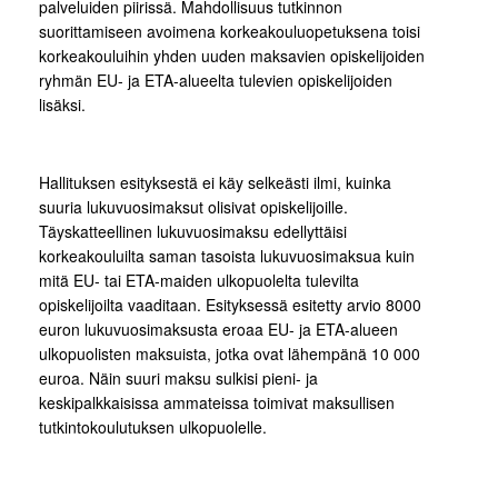
palveluiden piirissä. Mahdollisuus tutkinnon
suorittamiseen avoimena korkeakouluopetuksena toisi
korkeakouluihin yhden uuden maksavien opiskelijoiden
ryhmän EU- ja ETA-alueelta tulevien opiskelijoiden
lisäksi.
Hallituksen esityksestä ei käy selkeästi ilmi, kuinka
suuria lukuvuosimaksut olisivat opiskelijoille.
Täyskatteellinen lukuvuosimaksu edellyttäisi
korkeakouluilta saman tasoista lukuvuosimaksua kuin
mitä EU- tai ETA-maiden ulkopuolelta tulevilta
opiskelijoilta vaaditaan. Esityksessä esitetty arvio 8000
euron lukuvuosimaksusta eroaa EU- ja ETA-alueen
ulkopuolisten maksuista, jotka ovat lähempänä 10 000
euroa. Näin suuri maksu sulkisi pieni- ja
keskipalkkaisissa ammateissa toimivat maksullisen
tutkintokoulutuksen ulkopuolelle.