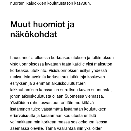
nuorten ikäluokkien koulutustason kasvuun.
Muut huomiot ja
näkökohdat
Lausunnoilla olleessa korkeakoulutuksen ja tutkimuksen
visioluonnoksessa luvataan taata kaikille yksi maksuton
korkeakoulututkinto. Visioluonnoksen esitys yhdessä
maksullisia avoimia korkeakoulututkintoja koskevan
esityksen ja aiemman aikuiskoulutustuen
lakkauttamisen kanssa luo surullisen kuvan suunnasta,
johon aikuiskoulutusta ollaan Suomessa viemässä.
Yksilöiden rahoitusvastuun erittäin merkittävä
lisääminen tulee väistämättä lisäämään koulutuksen
eriarvoisuutta ja kasaamaan koulutusta entistä
voimakkaammin korkeammassa sosioekonomisessa
asemassa oleville. Tämä vaarantaa niin yksilöiden