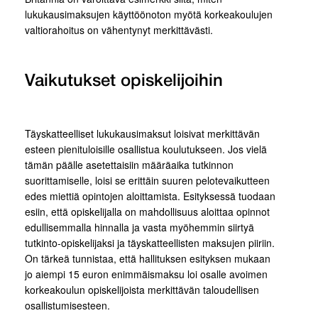
lukukausimaksujen käyttöönoton myötä korkeakoulujen
valtiorahoitus on vähentynyt merkittävästi.
Vaikutukset opiskelijoihin
Täyskatteelliset lukukausimaksut loisivat merkittävän
esteen pienituloisille osallistua koulutukseen. Jos vielä
tämän päälle asetettaisiin määräaika tutkinnon
suorittamiselle, loisi se erittäin suuren pelotevaikutteen
edes miettiä opintojen aloittamista. Esityksessä tuodaan
esiin, että opiskelijalla on mahdollisuus aloittaa opinnot
edullisemmalla hinnalla ja vasta myöhemmin siirtyä
tutkinto-opiskelijaksi ja täyskatteellisten maksujen piiriin.
On tärkeä tunnistaa, että hallituksen esityksen mukaan
jo aiempi 15 euron enimmäismaksu loi osalle avoimen
korkeakoulun opiskelijoista merkittävän taloudellisen
osallistumisesteen.