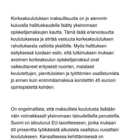
Korkeakoulutuksen maksullisuutta on jo aiemmin
kuluvalla hallituskaudella lisätty yksinomaan
opiskelijamaksujen kautta. Tämä lisää eriarvoisuutta
koulutuksessa ja siirtää vastuuta korkeakoulutuksen
rahoituksesta valtiolta yksilöille. Myös hallituksen
esityksessä tuodaan esiin, että tutkimuksen mukaan
avoimen korkeakoulun opiskelijamaksut ovat
vaikeuttaneet erityisesti nuorten, matalasti
koulutettujen, pienituloisten ja työttömien osallistumista
jo ennen kuin enimmäismaksua korotettiin 45 euroon
opintopistettä kohden.
On ongelmallista, että maksullista koulutusta lisätään
näin voimakkaasti yksinomaan taloudellisilla perusteilla.
Suomi on sitoutunut EU-tavoitteeseen, jonka mukaan
60 prosenttia työikäisistä aikuisista osallistuu vuosittain
koulutukseen. Kansallisessa kehittämisessä on