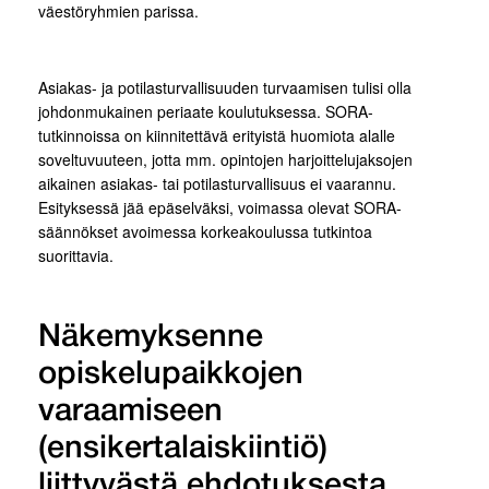
väestöryhmien parissa.
Asiakas- ja potilasturvallisuuden turvaamisen tulisi olla
johdonmukainen periaate koulutuksessa. SORA-
tutkinnoissa on kiinnitettävä erityistä huomiota alalle
soveltuvuuteen, jotta mm. opintojen harjoittelujaksojen
aikainen asiakas- tai potilasturvallisuus ei vaarannu.
Esityksessä jää epäselväksi, voimassa olevat SORA-
säännökset avoimessa korkeakoulussa tutkintoa
suorittavia.
Näkemyksenne
opiskelupaikkojen
varaamiseen
(ensikertalaiskiintiö)
liittyvästä ehdotuksesta