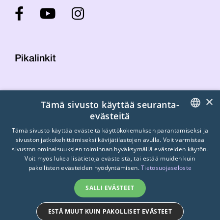
Pikalinkit
Yhteystiedot
×
Tämä sivusto käyttää seuranta-
Laskutustiedot
evästeitä
STTK:n kuvapankki
FINNISH
Tietosuojaseloste
Tämä sivusto käyttää evästeitä käyttökokemuksen parantamiseksi ja
sivuston jatkokehittämiseksi kävijätilastojen avulla. Voit varmistaa
Turvallisemman tilan periaatteet
ENGLISH
sivuston ominaisuuksien toiminnan hyväksymällä evästeiden käytön.
Voit myös lukea lisätietoja evästeistä, tai estää muiden kuin
SWEDISH
pakollisten evästeiden hyödyntämisen.
Tietosuojaseloste
SALLI EVÄSTEET
ESTÄ MUUT KUIN PAKOLLISET EVÄSTEET
© 2026
STTK.
Made with ❤ by
Avoin.Systems