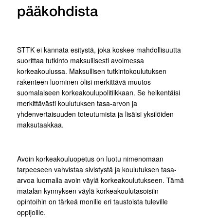
pääkohdista
STTK ei kannata esitystä, joka koskee mahdollisuutta
suorittaa tutkinto maksullisesti avoimessa
korkeakoulussa. Maksullisen tutkintokoulutuksen
rakenteen luominen olisi merkittävä muutos
suomalaiseen korkeakoulupolitiikkaan. Se heikentäisi
merkittävästi koulutuksen tasa-arvon ja
yhdenvertaisuuden toteutumista ja lisäisi yksilöiden
maksutaakkaa.
Avoin korkeakouluopetus on luotu nimenomaan
tarpeeseen vahvistaa sivistystä ja koulutuksen tasa-
arvoa luomalla avoin väylä korkeakoulutukseen. Tämä
matalan kynnyksen väylä korkeakoulutasoisiin
opintoihin on tärkeä monille eri taustoista tuleville
oppijoille.