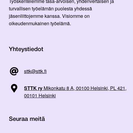
Työskentelemme tasa-arvoisen, yhdenvertaisen ja
turvallisen työelämän puolesta yhdessä
jäsenliittojemme kanssa. Visiomme on
oikeudenmukainen työelämä.
Yhteystiedot
sttk@sttk.fi
STTK ry
Mikonkatu 8 A, 00100 Helsinki, PL 421,
00101 Helsinki
Seuraa meitä