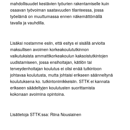
mahdollisuudet kestävien työurien rakentamiselle kuin
osaavan työvoiman saatavuuden tilanteessa, jossa
työelämä on muuttumassa ennen näkemättömällä
tavalla ja vauhdilla.
Lisäksi nostamme esiin, että esitys ei sisällä arvioita
maksullisen avoimen korkeakoulututkinnon
vaikutuksista ammattikorkeakoulun kaksoistutkintojen
uudistamiseen, jossa ensihoitajan, kätilön tai
terveydenhoitajan koulutus ei olisi enää tutkintoon
johtavaa koulutusta, mutta johtaisi erikseen säänneltynä
koulutuksena ko. tutkintonimikkeisiin. STTK ei kannata
erikseen säädeltyjen koulutusten suorittamista
kokonaan avoimina opintoina.
Lisätietoja STTK:ssa: Riina Nousiainen