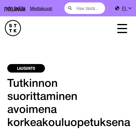
Mediakuvat
FI
LAUSUNTO
Tutkinnon
suorittaminen
avoimena
korkeakouluopetuksena